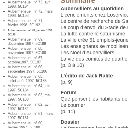
Sommaire
Aubermensuel, n° 73, avril
1998. 5C194
Aubervilliers au quotidien
Aubermensuel, n° 72, mars
Licenciements chez Loservic
1998. 5C193
Le centre de recherche de Sa
Aubermensuel, n° 71,
février 1998. 5C192
Le coup d’envoi du Stade de 
Aubermensuel, n° 70, janvier 1998.
La lutte contre le saturnisme,
5C190
La ville crée 61 emplois-jeun
Aubermensuel, n° 69,
décembre 1997. 5C189
Les enseignants se mobilisent
Aubermensuel, n° 68,
Les Noël d’Aubervilliers
novembre 1997. 5C188
Aubermensuel, n° 67,
La vie des comités de quartie
octobre1997. 5C187
(p. 3 à 10)
Aubermensuel, n° 66,
septembre 1997. 5C186
L’édito de Jack Ralite
Aubermensuel, n° 65,
juillet-août 1997. 5C185
(p. 9)
Aubermensuel, n° 64, juin
1997. 5C184
Forum
Aubermensuel, n° 63, mai
Que pensent les habitants de
1997. 5C183
Aubermensuel, n° 62, avril
Le courrier
1997. 5C182
(p. 11)
Aubermensuel, n° 61, mars
1997. 5C181
Dossier
Aubermensuel, n° 60,
février 1997. 5C180