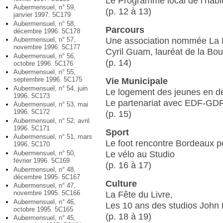
Le Programme local de l’habi
Aubermensuel, n° 59,
(p. 12 à 13)
janvier 1997. 5C179
Aubermensuel, n° 58,
Parcours
décembre 1996. 5C178
Une association nommée La 
Aubermensuel, n° 57,
novembre 1996. 5C177
Cyril Guam, lauréat de la Bou
Aubermensuel, n° 56,
(p. 14)
octobre 1996. 5C176
Aubermensuel, n° 55,
septembre 1996. 5C175
Vie Municipale
Aubermensuel, n° 54, juin
Le logement des jeunes en d
1996. 5C173
Le partenariat avec EDF-GD
Aubermensuel, n° 53, mai
1996. 5C172
(p. 15)
Aubermensuel, n° 52, avril
1996. 5C171
Sport
Aubermensuel, n° 51, mars
Le foot rencontre Bordeaux p
1996. 5C170
Le vélo au Studio
Aubermensuel, n° 50,
février 1996. 5C169
(p. 16 à 17)
Aubermensuel, n° 48,
décembre 1995. 5C167
Culture
Aubermensuel, n° 47,
novembre 1995. 5C166
La Fête du Livre,
Aubermensuel, n° 46,
Les 10 ans des studios John
octobre 1995. 5C165
(p. 18 à 19)
Aubermensuel, n° 45,