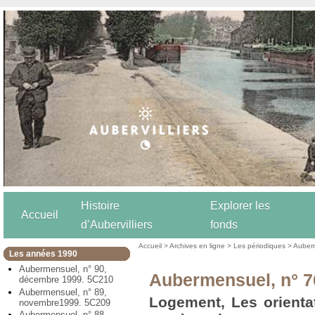
Histoire
Explorer les
Accueil
d’Aubervilliers
fonds
Accueil
>
Archives en ligne
>
Les périodiques
>
Auber
Les années 1990
Aubermensuel, n° 90,
Aubermensuel, n° 70
décembre 1999. 5C210
Aubermensuel, n° 89,
Logement, Les orienta
novembre1999. 5C209
Aubermensuel, n° 88,