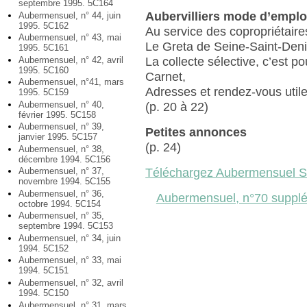
septembre 1995. 5C164
Aubervilliers mode d’emplo
Aubermensuel, n° 44, juin
1995. 5C162
Au service des copropriétaire
Aubermensuel, n° 43, mai
Le Greta de Seine-Saint-Deni
1995. 5C161
Aubermensuel, n° 42, avril
La collecte sélective, c’est p
1995. 5C160
Carnet,
Aubermensuel, n°41, mars
Adresses et rendez-vous util
1995. 5C159
Aubermensuel, n° 40,
(p. 20 à 22)
février 1995. 5C158
Aubermensuel, n° 39,
Petites annonces
janvier 1995. 5C157
(p. 24)
Aubermensuel, n° 38,
décembre 1994. 5C156
Téléchargez Aubermensuel 
Aubermensuel, n° 37,
novembre 1994. 5C155
Aubermensuel, n° 36,
Aubermensuel, n°70 supplé
octobre 1994. 5C154
Aubermensuel, n° 35,
septembre 1994. 5C153
Aubermensuel, n° 34, juin
1994. 5C152
Aubermensuel, n° 33, mai
1994. 5C151
Aubermensuel, n° 32, avril
1994. 5C150
Aubermensuel, n° 31, mars