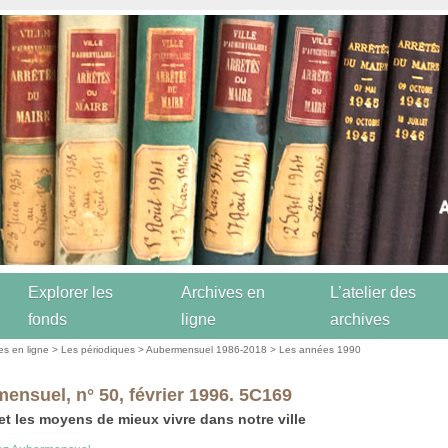
Explorer les
Archives en
L’atelier des
fonds
ligne
archives
es en ligne
>
Les périodiques
>
Aubermensuel 1986-2018
>
Les années 1990
ensuel, n° 50, février 1996. 5C169
 et les moyens de mieux vivre dans notre ville