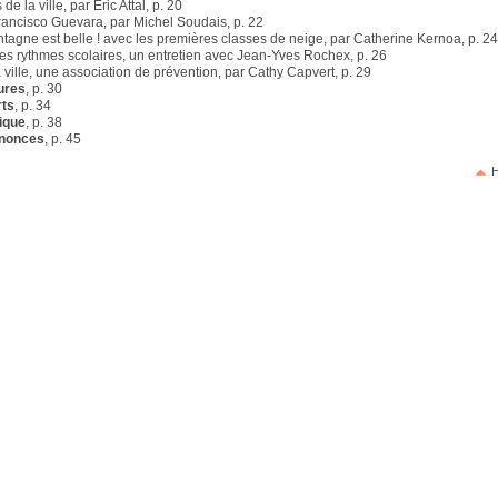
de la ville, par Eric Attal, p. 20
Francisco Guevara, par Michel Soudais, p. 22
tagne est belle ! avec les premières classes de neige, par Catherine Kernoa, p. 2
es rythmes scolaires, un entretien avec Jean-Yves Rochex, p. 26
a ville, une association de prévention, par Cathy Capvert, p. 29
ures
, p. 30
rts
, p. 34
ique
, p. 38
nnonces
, p. 45
H