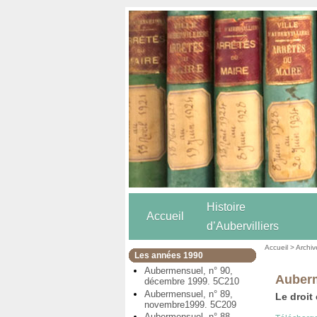
Histoire
Accueil
d’Aubervilliers
Accueil
>
Archiv
Les années 1990
Aubermensuel, n° 90,
Auberm
décembre 1999. 5C210
Aubermensuel, n° 89,
Le droit
novembre1999. 5C209
Aubermensuel, n° 88,