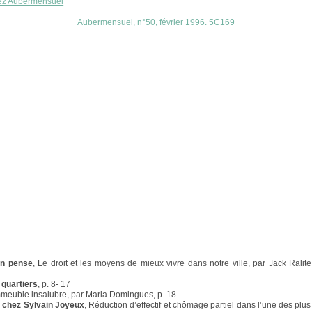
ez Aubermensuel
Aubermensuel, n°50, février 1996. 5C169
en pense
, Le droit et les moyens de mieux vivre dans notre ville, par Jack Ralite
 quartiers
, p. 8- 17
mmeuble insalubre, par Maria Domingues, p. 18
e chez Sylvain Joyeux
, Réduction d’effectif et chômage partiel dans l’une des plu