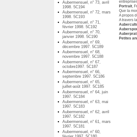
entreprises 
Aubermensuel, n° 73, avril
Portrait
, 
1998. 5C194
Que la mon
Aubermensuel, n° 72, mars
A propos d
1998. 5C193
A travers l
Aubermensuel, n° 71,
Aubercult
février 1998. 5C192
Auberspo
Aubermensuel, n° 70,
Auberprat
janvier 1998. 5C190
Petites a
Aubermensuel, n° 69,
décembre 1997. 5C189
Aubermensuel, n° 68,
novembre 1997. 5C188
Aubermensuel, n° 67,
octobre1997. 5C187
Aubermensuel, n° 66,
septembre 1997. 5C186
Aubermensuel, n° 65,
juillet-août 1997. 5C185
Aubermensuel, n° 64, juin
1997. 5C184
Aubermensuel, n° 63, mai
1997. 5C183
Aubermensuel, n° 62, avril
1997. 5C182
Aubermensuel, n° 61, mars
1997. 5C181
Aubermensuel, n° 60,
février 1997. 5C180