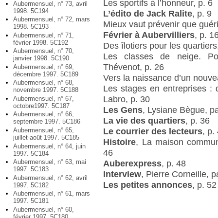
Les sportifs à l’honneur, p. 6
Aubermensuel, n° 73, avril
1998. 5C194
L’édito de Jack Ralite
, p. 9
Aubermensuel, n° 72, mars
Mieux vaut prévenir que guérir
1998. 5C193
Février à Aubervilliers
, p. 1
Aubermensuel, n° 71,
février 1998. 5C192
Des îlotiers pour les quartie
Aubermensuel, n° 70,
Les classes de neige. Pou
janvier 1998. 5C190
Thévenot, p. 26
Aubermensuel, n° 69,
décembre 1997. 5C189
Vers la naissance d’un nouvea
Aubermensuel, n° 68,
Les stages en entreprises : 
novembre 1997. 5C188
Labro, p. 30
Aubermensuel, n° 67,
octobre1997. 5C187
Les Gens
, Lysiane Bègue, p
Aubermensuel, n° 66,
La vie des quartiers
, p. 36
septembre 1997. 5C186
Le courrier des lecteurs
, p.
Aubermensuel, n° 65,
juillet-août 1997. 5C185
Histoire
, La maison commun
Aubermensuel, n° 64, juin
46
1997. 5C184
Aubermensuel, n° 63, mai
Auberexpress
, p. 48
1997. 5C183
Interview
, Pierre Corneille,
Aubermensuel, n° 62, avril
Les petites annonces
, p. 52
1997. 5C182
Aubermensuel, n° 61, mars
1997. 5C181
Aubermensuel, n° 60,
février 1997. 5C180