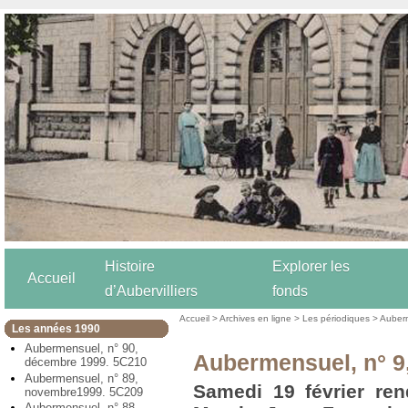
Histoire
Explorer les
Accueil
d’Aubervilliers
fonds
Accueil
>
Archives en ligne
>
Les périodiques
>
Auber
Les années 1990
Aubermensuel, n° 90,
Aubermensuel, n° 9,
décembre 1999. 5C210
Aubermensuel, n° 89,
Samedi 19 février re
novembre1999. 5C209
Aubermensuel, n° 88,