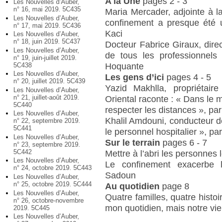
A la Une
pages 2 - 3
Les Nouvelles d’Auber,
n° 16, mai 2019. 5C435
Maria Mercader, adjointe à 
Les Nouvelles d’Auber,
confinement a presque été
n° 17, mai 2019. 5C436
Kaci
Les Nouvelles d’Auber,
n° 18, juin 2019. 5C437
Docteur Fabrice Giraux, direc
Les Nouvelles d’Auber,
de tous les professionnels
n° 19, juin-juillet 2019.
Hoquante
5C438
Les Nouvelles d’Auber,
Les gens d’ici
pages 4 - 5
n° 20, juillet 2019. 5C439
Yazid Makhlla, propriétair
Les Nouvelles d’Auber,
n° 21, juillet-août 2019.
Oriental raconte : « Dans le
5C440
respecter les distances », pa
Les Nouvelles d’Auber,
Khalil Amdouni, conducteur de
n° 22, septembre 2019.
5C441
le personnel hospitalier », p
Les Nouvelles d’Auber,
Sur le terrain
pages 6 - 7
n° 23, septembre 2019.
5C442
Mettre à l’abri les personnes
Les Nouvelles d’Auber,
Le confinement exacerbe l
n° 24, octobre 2019. 5C443
Sadoun
Les Nouvelles d’Auber,
n° 25, octobre 2019. 5C444
Au quotidien
page 8
Les Nouvelles d’Auber,
Quatre familles, quatre hist
n° 26, octobre-novembre
mon quotidien, mais notre vi
2019. 5C445
Les Nouvelles d’Auber,