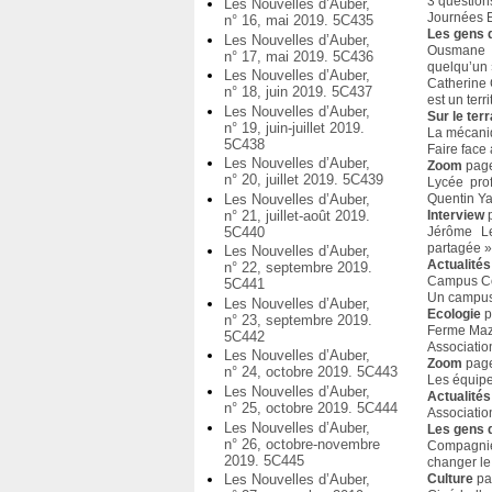
3 question
Les Nouvelles d’Auber,
Journées E
n° 16, mai 2019. 5C435
Les gens d
Les Nouvelles d’Auber,
Ousmane S
n° 17, mai 2019. 5C436
quelqu’un 
Les Nouvelles d’Auber,
Catherine 
n° 18, juin 2019. 5C437
est un terr
Les Nouvelles d’Auber,
Sur le terr
n° 19, juin-juillet 2019.
La mécaniq
5C438
Faire face
Les Nouvelles d’Auber,
Zoom
pag
n° 20, juillet 2019. 5C439
Lycée prof
Quentin Y
Les Nouvelles d’Auber,
Interview
p
n° 21, juillet-août 2019.
Jérôme Le
5C440
partagée »
Les Nouvelles d’Auber,
Actualités
n° 22, septembre 2019.
Campus Con
5C441
Un campus 
Les Nouvelles d’Auber,
Ecologie
p
n° 23, septembre 2019.
Ferme Mazi
5C442
Associatio
Les Nouvelles d’Auber,
Zoom
pag
n° 24, octobre 2019. 5C443
Les équipe
Les Nouvelles d’Auber,
Actualité
n° 25, octobre 2019. 5C444
Associatio
Les Nouvelles d’Auber,
Les gens d
n° 26, octobre-novembre
Compagnie
2019. 5C445
changer le
Culture
pa
Les Nouvelles d’Auber,