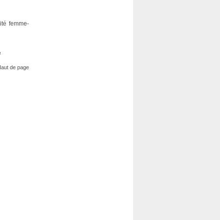
lité femme-
e
aut de page