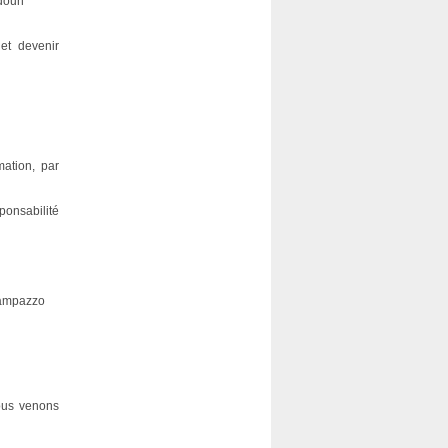
adoun
et devenir
mation, par
onsabilité
 Rampazzo
ous venons