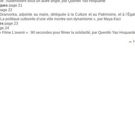
de : Aubervilliers sous un autre angle, par Quentin Yao Hoquante
iques
page 21
page 22
Granvorka, adjointe au maire, déléguée à la Culture et au Patrimoine, et à l’Éga
La politique culturelle d’une ville montre son dynamisme », par Maya Kaci
nes
page 23
ge 24
 Filme L’avenir » : 90 secondes pour filmer la solidarité, par Quentin Yao Hoquant
H