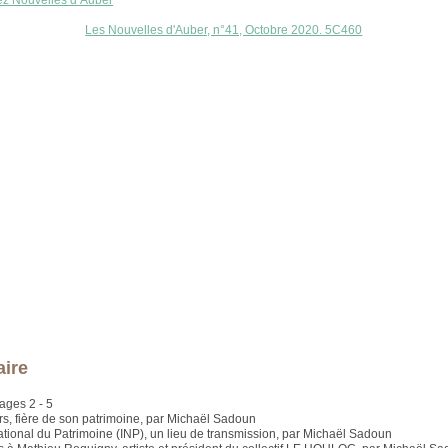
ez Nouvelles d’Auber
Les Nouvelles d'Auber, n°41, Octobre 2020. 5C460
ire
ages 2 - 5
ers, fière de son patrimoine, par Michaël Sadoun
 National du Patrimoine (INP), un lieu de transmission, par Michaël Sadoun