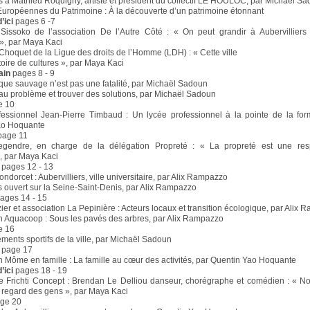
s à Mathieu Roquigny, artiste et président du collectif LE HOULOC, par Michaël S
uropéennes du Patrimoine : À la découverte d’un patrimoine étonnant
’ici
pages 6 -7
issoko de l’association De l’Autre Côté : « On peut grandir à Aubervilliers 
», par Maya Kaci
Choquet de la Ligue des droits de l’Homme (LDH) : « Cette ville
itoire de cultures », par Maya Kaci
ain
pages 8 - 9
ue sauvage n’est pas une fatalité, par Michaël Sadoun
 au problème et trouver des solutions, par Michaël Sadoun
e 10
essionnel Jean-Pierre Timbaud : Un lycée professionnel à la pointe de la for
ao Hoquante
age 11
gendre, en charge de la délégation Propreté : « La propreté est une resp
, par Maya Kaci
pages 12 - 13
dorcet : Aubervilliers, ville universitaire, par Alix Rampazzo
ouvert sur la Seine-Saint-Denis, par Alix Rampazzo
ages 14 - 15
er et association La Pepinière : Acteurs locaux et transition écologique, par Alix
n Aquacoop : Sous les pavés des arbres, par Alix Rampazzo
e 16
ments sportifs de la ville, par Michaël Sadoun
s
page 17
n Môme en famille : La famille au cœur des activités, par Quentin Yao Hoquante
’ici
pages 18 - 19
 Frichti Concept : Brendan Le Delliou danseur, chorégraphe et comédien : « N
 regard des gens », par Maya Kaci
ge 20