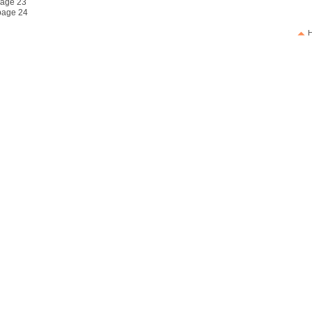
age 23
age 24
H