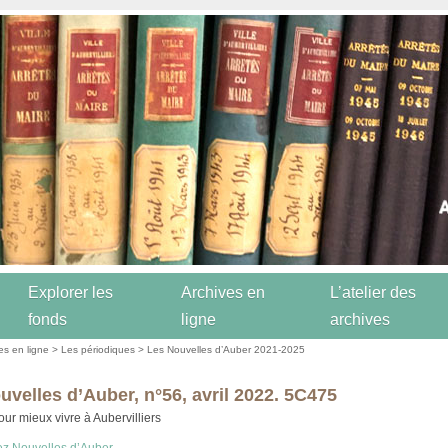
Explorer les
Archives en
L’atelier des
fonds
ligne
archives
es en ligne
>
Les périodiques
>
Les Nouvelles d’Auber 2021-2025
uvelles d’Auber, n°56, avril 2022. 5C475
ur mieux vivre à Aubervilliers