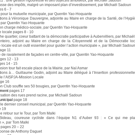
2 : une gestion rigoureuse et des objectifs ambitieux, par Michaël Sadoun
sse des impôts, malgré un imposant plan d’investissement, par Michaël Sadoun
s 6 - 7
 pour la mutuelle municipale, par Quentin Yao-Hoquante
tions à Véronique Dauvergne, adjointe au Maire en charge de la Santé, de l’Hygiè
 , par Quentin Yao-Hoquante
en charge médico-sociale, par Quentin Yao-Hoquante
 locale pages 8 - 10
e quartier, coeur battant de la démocratie participative à Aubervilliers, par Micha
nteiro, adjoint au Maire en charge de la Citoyenneté et de la Démocratie loc
 locale est un outil essentiel pour guider l’action municipale », par Michaël Sadou
age 11
e ravalement de façades en centre-ville, par Quentin Yao-Hoquante
ges 12 - 13
es 14 - 15
sion tour fait escale place de la Mairie, par Naï Asmar
tions à… Guillaume Godin, adjoint au Maire délégué à l’Insertion professionnelle
de l’AISPJA-Mission Locale
ge 16
n Club souffle ses 50 bougies, par Quentin Yao-Hoquante
ement
pages 17
isation des rues prend racine, par Michaël Sadoun
unicipal
page 18
 le dernier conseil municipal, par Quentin Yao-Hoquante
 19
e retour sur le Tour, par Tom Malki
Bideau, coureuse cycliste dans l’équipe N1 d’Auber 93 : « Ce qui me plaît
n », par Tom Malki
pages 20 – 22
éponse de Anthony Daguet