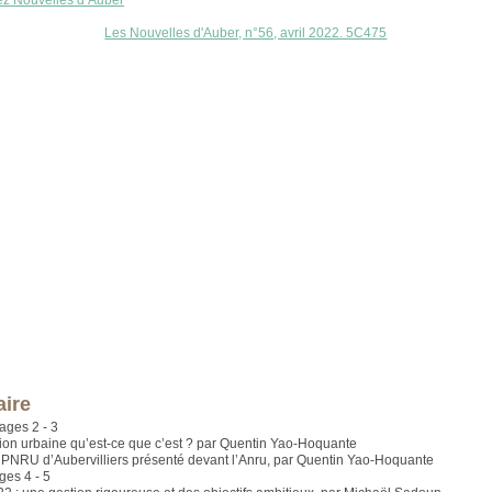
ez Nouvelles d’Auber
Les Nouvelles d'Auber, n°56, avril 2022. 5C475
ire
ages 2 - 3
ion urbaine qu’est-ce que c’est ? par Quentin Yao-Hoquante
NPNRU d’Aubervilliers présenté devant l’Anru, par Quentin Yao-Hoquante
ges 4 - 5