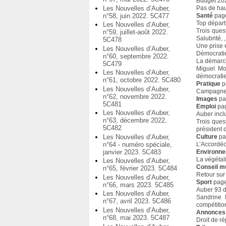
Budget 202
Les Nouvelles d’Auber,
Pas de hau
n°58, juin 2022. 5C477
Santé
page
Top départ
Les Nouvelles d’Auber,
Trois ques
n°59, juillet-août 2022.
Salubrité,
5C478
Une prise 
Les Nouvelles d’Auber,
Démocratie
n°60, septembre 2022.
La démarch
5C479
Miguel Mo
Les Nouvelles d’Auber,
démocratie
n°61, octobre 2022. 5C480
Pratique
p
Les Nouvelles d’Auber,
Campagne d
n°62, novembre 2022.
Images
pa
5C481
Emploi
pag
Les Nouvelles d’Auber,
Auber inclu
n°63, décembre 2022.
Trois ques
5C482
président 
Culture
pa
Les Nouvelles d’Auber,
L’Accordéo
n°64 - numéro spéciale,
Environn
janvier 2023. 5C483
La végétal
Les Nouvelles d’Auber,
Conseil m
n°65, février 2023. 5C484
Retour sur
Les Nouvelles d’Auber,
Sport
page
n°66, mars 2023. 5C485
Auber 93 d
Les Nouvelles d’Auber,
Sandrine 
n°67, avril 2023. 5C486
compétitio
Les Nouvelles d’Auber,
Annonces
n°68, mai 2023. 5C487
Droit de r