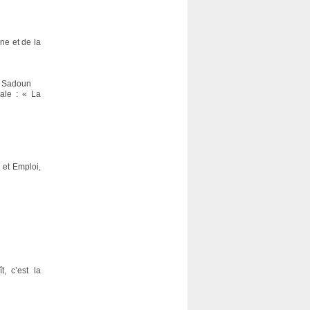
ne et de la
ël Sadoun
ale : « La
n
 et Emploi,
, c’est la