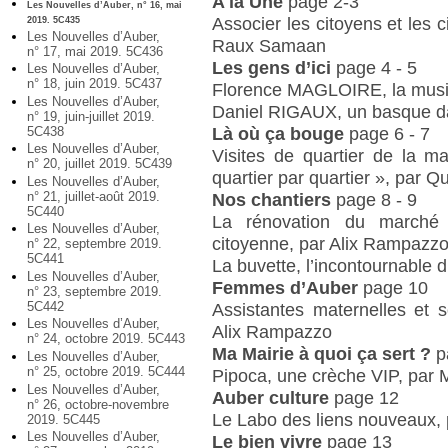
A la Une
page 2-3
Les Nouvelles d’Auber, n° 16, mai
Associer les citoyens et les c
2019. 5C435
Les Nouvelles d’Auber,
Raux Samaan
n° 17, mai 2019. 5C436
Les gens d’ici
page 4 - 5
Les Nouvelles d’Auber,
n° 18, juin 2019. 5C437
Florence MAGLOIRE, la musi
Les Nouvelles d’Auber,
Daniel RIGAUX, un basque dan
n° 19, juin-juillet 2019.
Là où ça bouge
page 6 - 7
5C438
Les Nouvelles d’Auber,
Visites de quartier de la mai
n° 20, juillet 2019. 5C439
quartier par quartier », par 
Les Nouvelles d’Auber,
n° 21, juillet-août 2019.
Nos chantiers
page 8 - 9
5C440
La rénovation du marché d
Les Nouvelles d’Auber,
citoyenne, par Alix Rampazz
n° 22, septembre 2019.
5C441
La buvette, l’incontournable
Les Nouvelles d’Auber,
Femmes d’Auber
page 10
n° 23, septembre 2019.
5C442
Assistantes maternelles et s
Les Nouvelles d’Auber,
Alix Rampazzo
n° 24, octobre 2019. 5C443
Ma Mairie à quoi ça sert ?
p
Les Nouvelles d’Auber,
n° 25, octobre 2019. 5C444
Pipoca, une crèche VIP, par
Les Nouvelles d’Auber,
Auber culture
page 12
n° 26, octobre-novembre
Le Labo des liens nouveaux,
2019. 5C445
Les Nouvelles d’Auber,
Le bien vivre
page 13