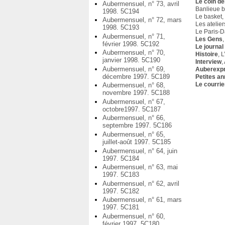
Le coin de
Aubermensuel, n° 73, avril
Banlieue bl
1998. 5C194
Le basket, 
Aubermensuel, n° 72, mars
Les atelie
1998. 5C193
Le Paris-D
Aubermensuel, n° 71,
Les Gens
février 1998. 5C192
Le journal
Aubermensuel, n° 70,
Histoire
, 
janvier 1998. 5C190
Interview
,
Aubermensuel, n° 69,
Auberexp
décembre 1997. 5C189
Petites a
Le courrie
Aubermensuel, n° 68,
novembre 1997. 5C188
Aubermensuel, n° 67,
octobre1997. 5C187
Aubermensuel, n° 66,
septembre 1997. 5C186
Aubermensuel, n° 65,
juillet-août 1997. 5C185
Aubermensuel, n° 64, juin
1997. 5C184
Aubermensuel, n° 63, mai
1997. 5C183
Aubermensuel, n° 62, avril
1997. 5C182
Aubermensuel, n° 61, mars
1997. 5C181
Aubermensuel, n° 60,
février 1997. 5C180