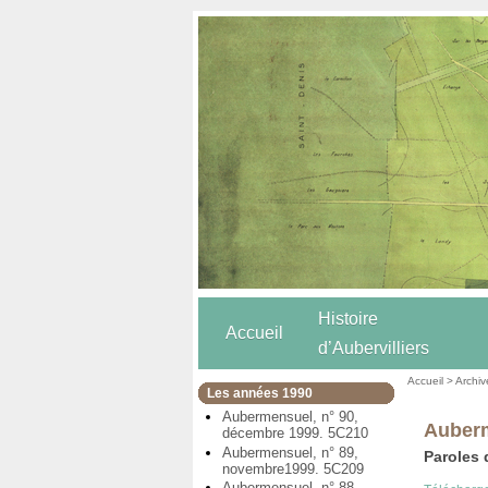
Histoire
Accueil
d’Aubervilliers
Accueil
>
Archiv
Les années 1990
Aubermensuel, n° 90,
Auberm
décembre 1999. 5C210
Aubermensuel, n° 89,
Paroles
novembre1999. 5C209
Aubermensuel, n° 88,