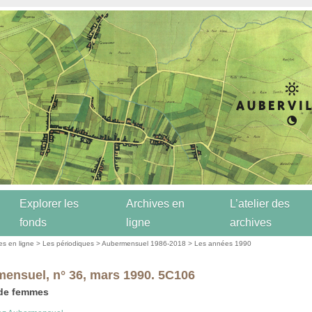
Explorer les
Archives en
L’atelier des
fonds
ligne
archives
es en ligne
>
Les périodiques
>
Aubermensuel 1986-2018
>
Les années 1990
ensuel, n° 36, mars 1990. 5C106
 de femmes