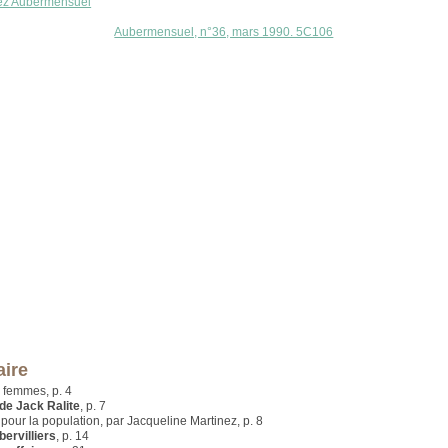
ez Aubermensuel
Aubermensuel, n°36, mars 1990. 5C106
ire
 femmes, p. 4
 de Jack Ralite
, p. 7
pour la population, par Jacqueline Martinez, p. 8
ervilliers
, p. 14