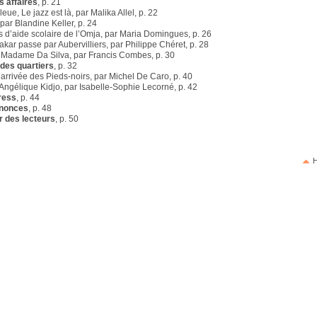
s affaires
, p. 21
eue, Le jazz est là, par Malika Allel, p. 22
par Blandine Keller, p. 24
rs d’aide scolaire de l’Omja, par Maria Domingues, p. 26
akar passe par Aubervilliers, par Philippe Chéret, p. 28
, Madame Da Silva, par Francis Combes, p. 30
 des quartiers
, p. 32
L’arrivée des Pieds-noirs, par Michel De Caro, p. 40
 Angélique Kidjo, par Isabelle-Sophie Lecorné, p. 42
ress
, p. 44
nnonces
, p. 48
r des lecteurs
, p. 50
H