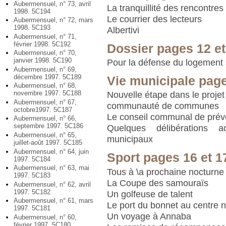
Aubermensuel, n° 73, avril
La tranquillité des rencontres
1998. 5C194
Le courrier des lecteurs
Aubermensuel, n° 72, mars
1998. 5C193
Albertivi
Aubermensuel, n° 71,
février 1998. 5C192
Dossier pages 12 et
Aubermensuel, n° 70,
janvier 1998. 5C190
Pour la défense du logement 
Aubermensuel, n° 69,
décembre 1997. 5C189
Vie municipale page
Aubermensuel, n° 68,
novembre 1997. 5C188
Nouvelle étape dans le projet
Aubermensuel, n° 67,
communauté de communes
octobre1997. 5C187
Le conseil communal de prév
Aubermensuel, n° 66,
septembre 1997. 5C186
Quelques délibérations a
Aubermensuel, n° 65,
municipaux
juillet-août 1997. 5C185
Aubermensuel, n° 64, juin
Sport pages 16 et 1
1997. 5C184
Aubermensuel, n° 63, mai
Tous à \a prochaine nocturne 
1997. 5C183
La Coupe des samouraïs
Aubermensuel, n° 62, avril
1997. 5C182
Un golfeuse de talent
Aubermensuel, n° 61, mars
Le port du bonnet au centre 
1997. 5C181
Un voyage à Annaba
Aubermensuel, n° 60,
février 1997. 5C180