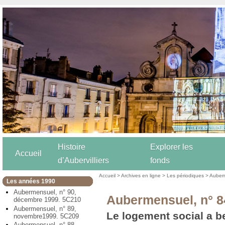
Histoire
Explorer les
Accueil
d’Aubervilliers
fonds
Accueil
>
Archives en ligne
>
Les périodiques
>
Auber
Les années 1990
Aubermensuel, n° 90,
Aubermensuel, n° 8
décembre 1999. 5C210
Aubermensuel, n° 89,
Le logement social a b
novembre1999. 5C209
Aubermensuel, n° 88,