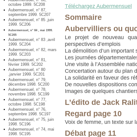
octobre 1999. 5C208
Téléchargez Aubermensuel
Aubermensuel, n° 87,
septembre 1999. 5C207
Sommaire
Aubermensuel, n° 85 ,juin
1999. 5C206
Aubervilliers ou qu
Aubermensuel, n° 84 , mai 1999.
5C205
Le projet de nouveau quart
Aubermensuel, n° 83 ,avril
perspectives d’emplois
1999. 5C204
Aubermensuel, n° 82, mars
La démolition d’un important 
1999. 5C203
Les journées départementales
Aubermensuel, n° 81,
Une visite à l’Assemblée nati
février 1999. 5C202
Aubermensuel, n° 80
Concertation autour du plan 
,janvier 1999. 5C201
La solidarité en faveur des r
Aubermensuel, n° 79,
De nouvelles dispositions co
décembre 1998. 5C200
Aubermensuel, n° 78,
Images de quelques chantier
novembre 1998. 5C199
Aubermensuel, n° 77,
L’édito de Jack Rali
octobre 1998. 5C198
Aubermensuel, n° 76,
Regard page 10
septembre 1998. 5C197
Aubermensuel, n° 75, juin
Voix de femme, un texte sur 
1998. 5C196
Aubermensuel, n° 74, mai
Débat page 11
1998. 5C195