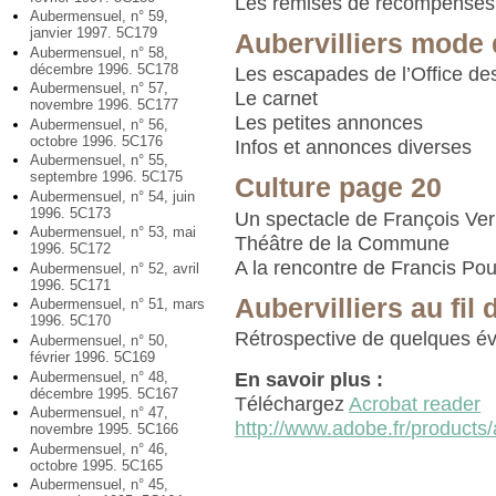
Les remises de récompenses
Aubermensuel, n° 59,
janvier 1997. 5C179
Aubervilliers mode 
Aubermensuel, n° 58,
décembre 1996. 5C178
Les escapades de l’Office des 
Aubermensuel, n° 57,
Le carnet
novembre 1996. 5C177
Les petites annonces
Aubermensuel, n° 56,
octobre 1996. 5C176
Infos et annonces diverses
Aubermensuel, n° 55,
septembre 1996. 5C175
Culture page 20
Aubermensuel, n° 54, juin
1996. 5C173
Un spectacle de François Ver
Aubermensuel, n° 53, mai
Théâtre de la Commune
1996. 5C172
A la rencontre de Francis Po
Aubermensuel, n° 52, avril
1996. 5C171
Aubervilliers au fil 
Aubermensuel, n° 51, mars
1996. 5C170
Rétrospective de quelques é
Aubermensuel, n° 50,
février 1996. 5C169
Aubermensuel, n° 48,
En savoir plus :
décembre 1995. 5C167
Téléchargez
Acrobat reader
Aubermensuel, n° 47,
http://www.adobe.fr/products/
novembre 1995. 5C166
Aubermensuel, n° 46,
octobre 1995. 5C165
Aubermensuel, n° 45,