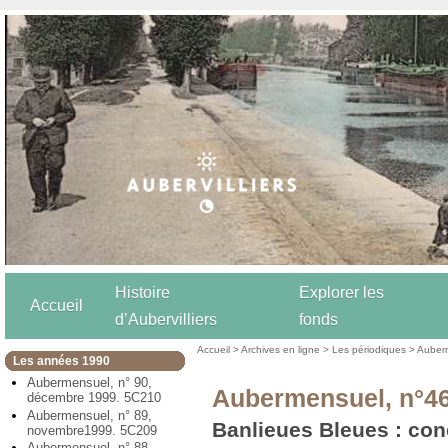
Histoire
Explorer les
Accueil
d’Aubervilliers
fonds
Accueil
>
Archives en ligne
>
Les périodiques
>
Auber
Les années 1990
Aubermensuel, n° 90,
Aubermensuel, n°46
décembre 1999. 5C210
Aubermensuel, n° 89,
Banlieues Bleues : con
novembre1999. 5C209
Aubermensuel, n° 88,