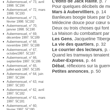
L’édito de Jack Ralite
, p. 7
Aubermensuel, n° 73, avril
1998. 5C194
Pour quelques décibels de mo
Aubermensuel, n° 72, mars
Mars à Aubervilliers
, p. 14
1998. 5C193
Banlieues boogie blues par D
Aubermensuel, n° 71,
février 1998. 5C192
Médecine douce pour cœur sen
Aubermensuel, n° 70,
Deux ou trois choses qui font
janvier 1998. 5C190
La Maison du combattant par
Aubermensuel, n° 69,
décembre 1997. 5C189
Les Gens
, Jacqueline Tiber
Aubermensuel, n° 68,
La vie des quartiers
, p. 32
novembre 1997. 5C188
Le courrier des lecteurs
, p.
Aubermensuel, n° 67,
octobre1997. 5C187
Quand les tramways tenaient l
Aubermensuel, n° 66,
Auber-Express
, p. 44
septembre 1997. 5C186
Débat
, réflexions sur la guerr
Aubermensuel, n° 65,
juillet-août 1997. 5C185
Petites annonces
, p. 50
Aubermensuel, n° 64, juin
1997. 5C184
Aubermensuel, n° 63, mai
1997. 5C183
Aubermensuel, n° 62, avril
1997. 5C182
Aubermensuel, n° 61, mars
1997. 5C181
Aubermensuel, n° 60,
février 1997. 5C180