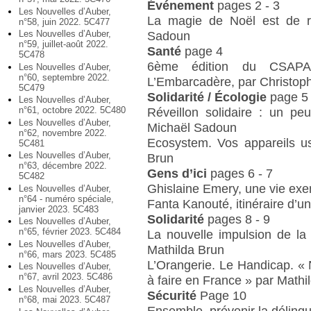
Événement
pages 2 - 3
Les Nouvelles d’Auber,
La magie de Noël est de re
n°58, juin 2022. 5C477
Les Nouvelles d’Auber,
Sadoun
n°59, juillet-août 2022.
Santé
page 4
5C478
6ème édition du CSAPA’
Les Nouvelles d’Auber,
n°60, septembre 2022.
L’Embarcadère, par Christoph
5C479
Solidarité / Écologie
page 5
Les Nouvelles d’Auber,
n°61, octobre 2022. 5C480
Réveillon solidaire : un pe
Les Nouvelles d’Auber,
Michaël Sadoun
n°62, novembre 2022.
Ecosystem. Vos appareils us
5C481
Les Nouvelles d’Auber,
Brun
n°63, décembre 2022.
Gens d’ici
pages 6 - 7
5C482
Ghislaine Emery, une vie exem
Les Nouvelles d’Auber,
n°64 - numéro spéciale,
Fanta Kanouté, itinéraire d’u
janvier 2023. 5C483
Solidarité
pages 8 - 9
Les Nouvelles d’Auber,
n°65, février 2023. 5C484
La nouvelle impulsion de la
Les Nouvelles d’Auber,
Mathilda Brun
n°66, mars 2023. 5C485
L’Orangerie. Le Handicap. «
Les Nouvelles d’Auber,
n°67, avril 2023. 5C486
à faire en France » par Mathi
Les Nouvelles d’Auber,
Sécurité
Page 10
n°68, mai 2023. 5C487
Ensemble, prévenir la délinq