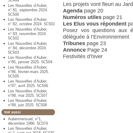
5C499
Les projets vont fleuri au Jar
Les Nouvelles d’Auber,
Agenda
page 20
n° 81, septembre 2024.
5C500
Numéros utiles
page 21
Les Nouvelles d’Auber,
Les Elus vous répondent
pa
n° 82, octobre 2024. 5C501
Les Nouvelles d’Auber,
Posez vos questions aux él
n° 83, novembre 2024.
déléguée à l’Environnement
5C502
Tribunes
page 23
Les Nouvelles d’Auber,
n° 84, décembre 2024.
Annonce
Page 24
5C503
Festivités d’hiver
Les Nouvelles d’Auber,
n°85, janvier 2025. 5C504
Les Nouvelles d’Auber,
n°86, février-mars 2025.
5C505
Les Nouvelles d’Auber,
n°87, avril 2025. 5C506
Les Nouvelles d’Auber,
n°88, mai 2025. 5C507
Les Nouvelles d’Auber,
n°89, juin 2025. 5C508
Voir aussi
Aubermensuel, n°1,
décembre 1986. 5C074
Les Nouvelles d’Auber,
n° 1, sept-oct 2018. 5C420