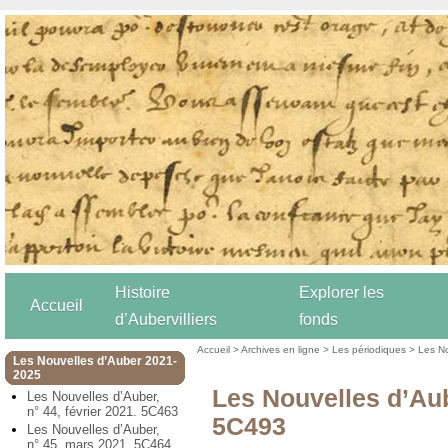
Histoire
Explorer les
Accueil
d’Aubervilliers
fonds
Accueil
>
Archives en ligne
>
Les périodiques
>
Les N
Les Nouvelles d’Auber 2021-
2025
Les Nouvelles d’Aub
Les Nouvelles d’Auber,
n° 44, février 2021. 5C463
5C493
Les Nouvelles d’Auber,
n° 45, mars 2021. 5C464