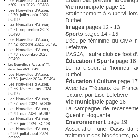
Les Nouvelles d’Auber,
n°69, juin 2023. 5C488
Vie municipale
page 11
Les Nouvelles d’Auber,
Stationnement à Aubervillier
n° 70, juillet-août 2023.
Dutheil
5C489
Les Nouvelles d’Auber,
Images
pages 12 - 13
n° 71, septembre 2023.
Sports
pages 14 - 15
5C490
Les Nouvelles d’Auber,
L’équipe féminine du CMA ha
n° 72, octobre 2023. 5C491
Lefebvre
Les Nouvelles d’Auber,
L’ASJA, l’autre club de foot d
n° 73, novembre 2023.
5C492
Éducation / Sports
page 16
Les Nouvelles d’Auber, n° 74,
Le handisport à l’honneur a
décembre 2023. 5C493
Dutheil
Les Nouvelles d’Auber,
n° 75, janvier 2024. 5C494
Éducation / Culture
page 17
Les Nouvelles d’Auber,
Avec les Tréteaux de France
n° 76, février-mars 2024.
5C495
lecture, par Lise Lefebvre
Les Nouvelles d’Auber,
Vie municipale
page 18
n° 77, avril 2024. 5C496
La campagne de recensement
Les Nouvelles d’Auber,
n° 78, mai 2024. 5C497
Quentin Hoquante
Les Nouvelles d’Auber,
Environnement
page 19
n° 79, juin 2024. 5C498
Association une Oasis dan
Les Nouvelles d’Auber,
n° 80, juillet-août 2024.
traitement des biodéchets, pa