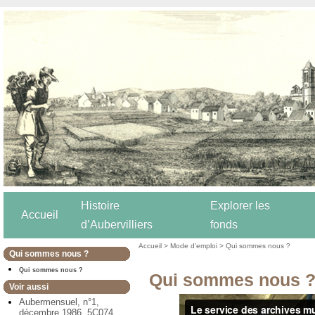
Histoire
Explorer les
Accueil
d’Aubervilliers
fonds
Accueil
>
Mode d’emploi
>
Qui sommes nous ?
Qui sommes nous ?
Qui sommes nous ?
Qui sommes nous 
Voir aussi
Aubermensuel, n°1,
décembre 1986. 5C074