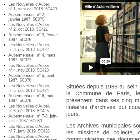
Les Nouvelles d’Auber,
n° 1, sept-oct 2018. 5C420
Aubermensuel, n° 2,
janvier 1987. 5C075
Les Nouvelles d’Auber,
n° 2, oct 2018. 5C421
Aubermensuel, n° 3, février
1987. 5C076
Les Nouvelles d’Auber,
n° 3, nov 2018. 5C422
Aubermensuel, n° 4, mars
1987. 5C077
Les Nouvelles d’Auber,
n° 4, nov 2018. 5C423
Aubermensuel, n° 5, avril
1987. 5C078
Les Nouvelles d’Auber,
Situées depuis 1988 au sein 
n° 5, déc 2018. 5C424
la Commune de Paris, les 
Aubermensuel, n° 6, mai
préservent dans ses cinq m
1987. 5C079
Les Nouvelles d’Auber,
linéaires d’archives qui co
n° 6, déc 2018. 5C425
jours.
Aubermensuel, n° 7-8, juin-
juillet 1987. 5C080
Les Archives municipales son
Les Nouvelles d’Auber,
n° 7, janv 2019. 5C426
les missions de collecte,
Les Nouvelles d’Auber,
communication des documents