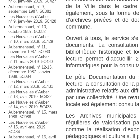
n° 8, janv-fev 2019. 5C427
de la Ville dans le cadre
Aubermensuel, n° 9,
septembre 1987. 5C081
également, sous la forme de
Les Nouvelles d’Auber,
d’archives privées et de do
n° 9, janv-fev 2019. 5C428
commune.
Aubermensuel, n° 10,
octobre 1987. 5C082
Les Nouvelles d’Auber,
Ouvert à tous, le service s’e
n° 10, mars 2019. 5C429
documents. La consultatio
Aubermensuel, n° 11,
bibliothèque historique et lo
novembre 1987. 5C083
Les Nouvelles d’Auber,
lecture permet d’accueillir
n° 11, mars 2019. 5C430
informatiques pour la consul
Aubermensuel, n° 12-13,
décembre 1987- janvier
Le pôle Documentation du 
1988. 5C084
Les Nouvelles d’Auber,
lecture la consultation de la
n° 12, mars 2019. 5C431
administrative relatifs aux 
Les Nouvelles d’Auber,
n° 13, avril 2019. 5C432
par une collectivité. Une rev
Les Nouvelles d’Auber,
locale est également consulta
n° 14, avril 2019. 5C433
Aubermensuel, n° 15, mars
Les Archives municipales
1988. 5C086
régulières de valorisation pa
Les Nouvelles d’Auber,
n° 15, avril-mai 2019.
comme la réalisation d’expo
5C434
pédagogiques et culturels. Il 
Aubermensuel, n° 16, avril