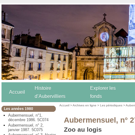
Histoire
Explorer les
Accueil
d’Aubervilliers
fonds
Accueil
>
Archives en ligne
>
Les périodiques
>
Auber
Les années 1980
Aubermensuel, n°1,
Aubermensuel, n° 27
décembre 1986. 5C074
Aubermensuel, n° 2,
Zoo au logis
janvier 1987. 5C075
Aubermensuel, n° 3, février