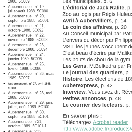
Les municipales, p. 6
1988. 5C089
Aubermensuel, n° 19,
L’éditorial de Jack Ralite
, p
juillet-août 1988. 5C090
Zoo au logis par Régis Huleux
Aubermensuel, n° 20,
Avril à Aubervilliers
, p. 14
septembre 1988. 5C091
Aubermensuel, n° 21,
Le coin des affaires
, p. 20
octobre 1988. 5C092
Au Conseil municipal par Patri
Aubermensuel, n° 22,
L’envers du décor par Philipp
novembre 1988. 5C093
Aubermensuel, n° 23,
MST, les jeunes s’occupent de
décembre 1988. 5C094
C’est beau d’écrire par Malika 
Aubermensuel, n° 24,
Les bouts de chou de la gym p
janvier 1989. 5C095
Aubermensuel, n° 25,
Les Gens
, M.Belkedra par F
février 1989. 5C096
Le journal des quartiers
, p.
Aubermensuel, n° 26, mars
1989. 5C097
Histoire
, Les élections de 18
Aubermensuel, n° 27, avril 1989.
Auberexpress
, p. 42
5C098
Interview
, Vous avez dit Révo
Aubermensuel, n° 28, mai
1989. 5C099
Petites annonces
, p. 48
Aubermensuel, n° 29, juin,
Le courrier des lecteurs
, p.
juillet, août 1989. 5C100
Aubermensuel, n° 30,
En savoir plus :
septembre 1989. 5C101
Téléchargez
Acrobat reader
Aubermensuel n°31,
octobre 1989. 5C101-1
http://www.adobe.fr/products/
Aubermensuel n°32,