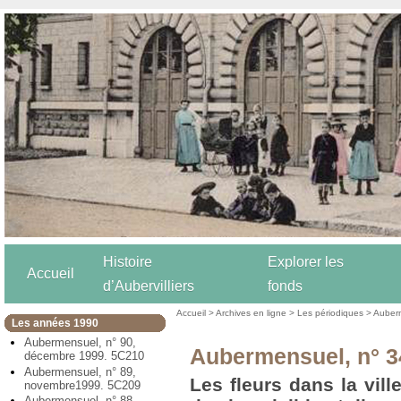
Histoire
Explorer les
Accueil
d’Aubervilliers
fonds
Accueil
>
Archives en ligne
>
Les périodiques
>
Auber
Les années 1990
Aubermensuel, n° 90,
Aubermensuel, n° 34
décembre 1999. 5C210
Aubermensuel, n° 89,
Les fleurs dans la vill
novembre1999. 5C209
Aubermensuel, n° 88,