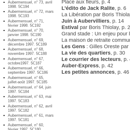
Place aux fleurs, p. 4
Aubermensuel, n° 73, avril
1998. 5C194
L’édito de Jack Ralite
, p. 6
Aubermensuel, n° 72, mars
La Libération par Boris Thiola
1998. 5C193
Juin à Aubervilliers
, p. 14
Aubermensuel, n° 71,
février 1998. 5C192
Estival
par Boris Thiolay, p. 
Aubermensuel, n° 70,
Grand stade : Un enjeu pour l’
janvier 1998. 5C190
La maison de retraite commu
Aubermensuel, n° 69,
décembre 1997. 5C189
Les Gens
: Gilles Oreste par
Aubermensuel, n° 68,
La vie des quartiers
, p. 30
novembre 1997. 5C188
Le courrier des lecteurs
, p.
Aubermensuel, n° 67,
octobre1997. 5C187
Auber-Express
, p. 42
Aubermensuel, n° 66,
Les petites annonces
, p. 46
septembre 1997. 5C186
Aubermensuel, n° 65,
juillet-août 1997. 5C185
Aubermensuel, n° 64, juin
1997. 5C184
Aubermensuel, n° 63, mai
1997. 5C183
Aubermensuel, n° 62, avril
1997. 5C182
Aubermensuel, n° 61, mars
1997. 5C181
Aubermensuel, n° 60,
février 1997. 5C180