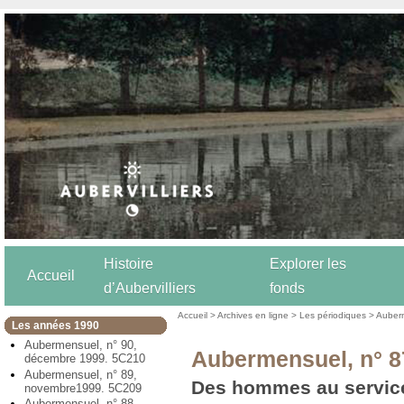
Histoire
Explorer les
Accueil
d’Aubervilliers
fonds
Accueil
>
Archives en ligne
>
Les périodiques
>
Auber
Les années 1990
Aubermensuel, n° 90,
Aubermensuel, n° 8
décembre 1999. 5C210
Aubermensuel, n° 89,
Des hommes au servic
novembre1999. 5C209
Aubermensuel, n° 88,