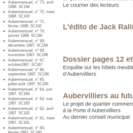
Aubermensuel, n° 73, avril
Le courrier des lecteurs
1998. 5C194
Aubermensuel, n° 72, mars
1998. 5C193
Aubermensuel, n° 71,
L’édito de Jack Rali
février 1998. 5C192
Aubermensuel, n° 70,
janvier 1998. 5C190
Aubermensuel, n° 69,
décembre 1997. 5C189
Aubermensuel, n° 68,
novembre 1997. 5C188
Dossier pages 12 et
Aubermensuel, n° 67,
octobre1997. 5C187
Enquête sur les hôtels meubl
Aubermensuel, n° 66,
d’Aubervilliers
septembre 1997. 5C186
Aubermensuel, n° 65,
juillet-août 1997. 5C185
Aubermensuel, n° 64, juin
1997. 5C184
Aubervilliers au fut
Aubermensuel, n° 63, mai
1997. 5C183
Le projet de quartier commerc
Aubermensuel, n° 62, avril
à la Porte d’Aubervilliers
1997. 5C182
Au dernier conseil municipal
Aubermensuel, n° 61, mars
1997. 5C181
Aubermensuel, n° 60,
février 1997. 5C180