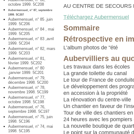
octobre 1999. 5C208
AU CENTRE DE SECOURS
Aubermensuel, n° 87, septembre
1999. 5C207
Téléchargez Aubermensuel
Aubermensuel, n° 85 ,juin
1999. 5C206
Sommaire
Aubermensuel, n° 84 , mai
1999. 5C205
Rétrospective en i
Aubermensuel, n° 83 ,avril
1999. 5C204
L’album photos de "été
Aubermensuel, n° 82, mars
1999. 5C203
Aubervilliers au qu
Aubermensuel, n° 81,
février 1999. 5C202
Les travaux dans les écoles
Aubermensuel, n° 80
,janvier 1999. 5C201
La grande toilette du canal
Aubermensuel, n° 79,
Le tour de France de condui
décembre 1998. 5C200
Le développement des prog
Aubermensuel, n° 78,
novembre 1998. 5C199
en accession à la propriété
Aubermensuel, n° 77,
La rénovation du centre-ville
octobre 1998. 5C198
Un chantier en faveur de l’ins
Aubermensuel, n° 76,
septembre 1998. 5C197
Tour de ville des chantiers en
Aubermensuel, n° 75, juin
24 heures avec les pompiers 
1998. 5C196
La nouvelle boutique de quarti
Aubermensuel, n° 74, mai
1998. 5C195
Le point sur la communauté