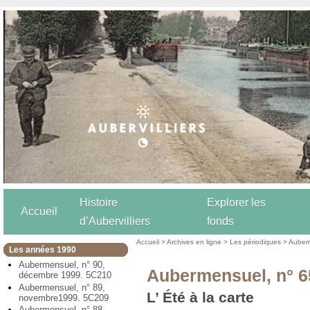
Histoire
Explorer les
Accueil
d’Aubervilliers
fonds
Accueil
>
Archives en ligne
>
Les périodiques
>
Auber
Les années 1990
Aubermensuel, n° 90,
Aubermensuel, n° 65
décembre 1999. 5C210
Aubermensuel, n° 89,
L’ Été à la carte
novembre1999. 5C209
Aubermensuel, n° 88,