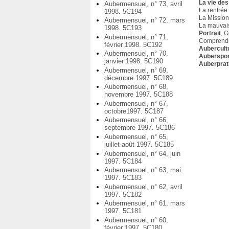
La vie des
Aubermensuel, n° 73, avril
La rentrée
1998. 5C194
La Mission
Aubermensuel, n° 72, mars
La mauvaise
1998. 5C193
Portrait
, 
Aubermensuel, n° 71,
Comprendre
février 1998. 5C192
Aubercult
Aubermensuel, n° 70,
Auberspo
janvier 1998. 5C190
Auberprat
Aubermensuel, n° 69,
décembre 1997. 5C189
Aubermensuel, n° 68,
novembre 1997. 5C188
Aubermensuel, n° 67,
octobre1997. 5C187
Aubermensuel, n° 66,
septembre 1997. 5C186
Aubermensuel, n° 65,
juillet-août 1997. 5C185
Aubermensuel, n° 64, juin
1997. 5C184
Aubermensuel, n° 63, mai
1997. 5C183
Aubermensuel, n° 62, avril
1997. 5C182
Aubermensuel, n° 61, mars
1997. 5C181
Aubermensuel, n° 60,
février 1997. 5C180