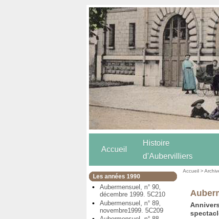
Histoire
Accueil
d’Aubervilliers
Accueil
>
Archiv
Les années 1990
Aubermensuel, n° 90,
Auberm
décembre 1999. 5C210
Aubermensuel, n° 89,
Anniver
novembre1999. 5C209
spectac
Aubermensuel, n° 88,