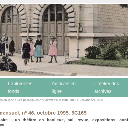
Explorer les
Archives en
L’atelier des
fonds
ligne
archives
es en ligne
>
Les périodiques
>
Aubermensuel 1986-2018
>
Les années 1990
ensuel, n° 46, octobre 1995. 5C165
saire : un théâtre en banlieue, bal, revue, expositions, conf
les