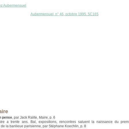
ez Aubermensuel
Aubermensuel, n° 46, octobre 1995. 5C165
ire
en pense
, par Jack Ralite, Maire, p. 6
âtre a trente ans. Bal, expositions, rencontres saluent la naissance du premi
de la banlieue parisienne, par Stéphane Koechlin, p. 8