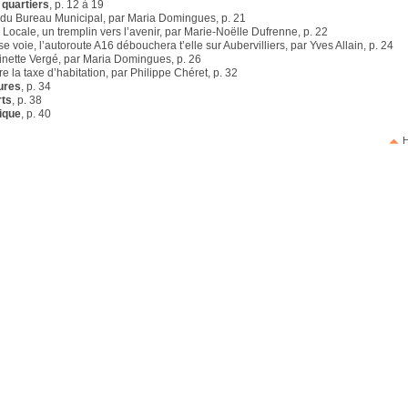
 quartiers
, p. 12 à 19
 du Bureau Municipal, par Maria Domingues, p. 21
 Locale, un tremplin vers l’avenir, par Marie-Noëlle Dufrenne, p. 22
 voie, l’autoroute A16 débouchera t’elle sur Aubervilliers, par Yves Allain, p. 24
Ginette Vergé, par Maria Domingues, p. 26
 la taxe d’habitation, par Philippe Chéret, p. 32
ures
, p. 34
rts
, p. 38
ique
, p. 40
H