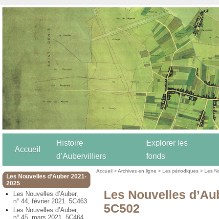
Histoire
Explorer les
Accueil
d’Aubervilliers
fonds
Accueil
>
Archives en ligne
>
Les périodiques
>
Les N
Les Nouvelles d’Auber 2021-
2025
Les Nouvelles d’Aub
Les Nouvelles d’Auber,
n° 44, février 2021. 5C463
5C502
Les Nouvelles d’Auber,
n° 45, mars 2021. 5C464