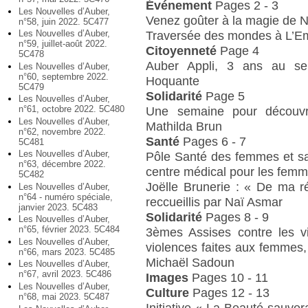
Événement
Pages 2 - 3
Les Nouvelles d’Auber,
Venez goûter à la magie de N
n°58, juin 2022. 5C477
Les Nouvelles d’Auber,
Traversée des mondes à L’Em
n°59, juillet-août 2022.
Citoyenneté
Page 4
5C478
Auber Appli, 3 ans au ser
Les Nouvelles d’Auber,
n°60, septembre 2022.
Hoquante
5C479
Solidarité
Page 5
Les Nouvelles d’Auber,
n°61, octobre 2022. 5C480
Une semaine pour découvrir
Les Nouvelles d’Auber,
Mathilda Brun
n°62, novembre 2022.
Santé
Pages 6 - 7
5C481
Les Nouvelles d’Auber,
Pôle Santé des femmes et san
n°63, décembre 2022.
centre médical pour les femm
5C482
Joëlle Brunerie : « De ma ré
Les Nouvelles d’Auber,
n°64 - numéro spéciale,
reccueillis par Naï Asmar
janvier 2023. 5C483
Solidarité
Pages 8 - 9
Les Nouvelles d’Auber,
n°65, février 2023. 5C484
3èmes Assises contre les v
Les Nouvelles d’Auber,
violences faites aux femmes, 
n°66, mars 2023. 5C485
Michaël Sadoun
Les Nouvelles d’Auber,
n°67, avril 2023. 5C486
Images
Pages 10 - 11
Les Nouvelles d’Auber,
Culture
Pages 12 - 13
n°68, mai 2023. 5C487
Initiative « La Beauté sauvera