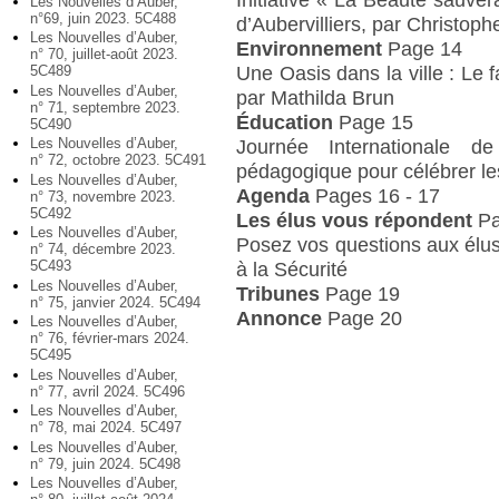
Les Nouvelles d’Auber,
n°69, juin 2023. 5C488
d’Aubervilliers, par Christoph
Les Nouvelles d’Auber,
Environnement
Page 14
n° 70, juillet-août 2023.
Une Oasis dans la ville : Le 
5C489
Les Nouvelles d’Auber,
par Mathilda Brun
n° 71, septembre 2023.
Éducation
Page 15
5C490
Les Nouvelles d’Auber,
Journée Internationale d
n° 72, octobre 2023. 5C491
pédagogique pour célébrer les
Les Nouvelles d’Auber,
Agenda
Pages 16 - 17
n° 73, novembre 2023.
5C492
Les élus vous répondent
Pa
Les Nouvelles d’Auber,
Posez vos questions aux élus
n° 74, décembre 2023.
5C493
à la Sécurité
Les Nouvelles d’Auber,
Tribunes
Page 19
n° 75, janvier 2024. 5C494
Annonce
Page 20
Les Nouvelles d’Auber,
n° 76, février-mars 2024.
5C495
Les Nouvelles d’Auber,
n° 77, avril 2024. 5C496
Les Nouvelles d’Auber,
n° 78, mai 2024. 5C497
Les Nouvelles d’Auber,
n° 79, juin 2024. 5C498
Les Nouvelles d’Auber,