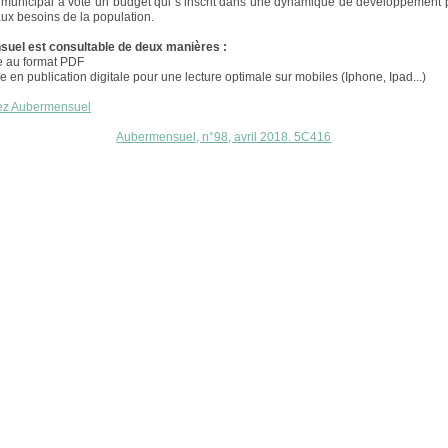
 municipal a voté un budget qui s’inscrit dans une dynamique de développement
ux besoins de la population.
uel est consultable de deux manières :
e au format PDF
ve en publication digitale pour une lecture optimale sur mobiles (Iphone, Ipad...)
ez Aubermensuel
Aubermensuel, n°98, avril 2018. 5C416