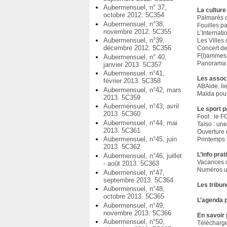
Aubermensuel, n° 37,
La culture
octobre 2012. 5C354
Palmarès d
Aubermensuel, n°38,
Fouilles pa
novembre 2012. 5C355
L’Interna
Aubermensuel, n°39,
Les Villes 
décembre 2012. 5C356
Concert de
F(l)ammes
Aubermensuel, n° 40,
Panorama 
janvier 2013. 5C357
Aubermensuel, n°41,
Les assoc
février 2013. 5C358
ABAide, lie
Aubermensuel, n°42, mars
Maïda pour
2013. 5C359
Aubermensuel, n°43, avril
Le sport p
2013. 5C360
Foot : le
Aubermensuel, n°44, mai
Taïso : un
2013. 5C361
Ouverture 
Aubermensuel, n°45, juin
Printemps 
2013. 5C362
L’info pra
Aubermensuel, n°46, juillet
Vacances 
- août 2013. 5C363
Numéros ut
Aubermensuel, n°47,
septembre 2013. 5C364
Les tribun
Aubermensuel, n°48,
octobre 2013. 5C365
L’agenda 
Aubermensuel, n°49,
novembre 2013. 5C366
En savoir 
Aubermensuel, n°50,
Télécharg