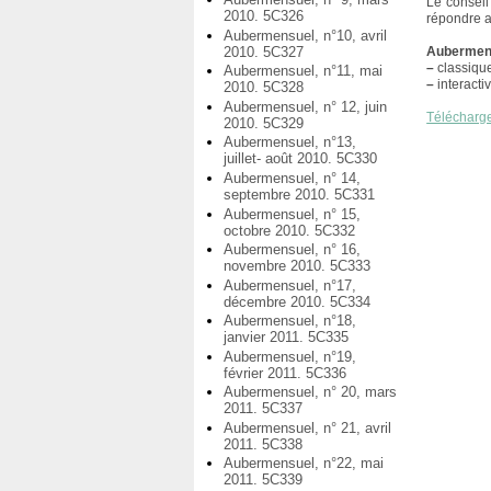
Le conseil
2010. 5C326
répondre a
Aubermensuel, n°10, avril
2010. 5C327
Aubermens
–
classiqu
Aubermensuel, n°11, mai
–
interacti
2010. 5C328
Aubermensuel, n° 12, juin
Télécharg
2010. 5C329
Aubermensuel, n°13,
juillet- août 2010. 5C330
Aubermensuel, n° 14,
septembre 2010. 5C331
Aubermensuel, n° 15,
octobre 2010. 5C332
Aubermensuel, n° 16,
novembre 2010. 5C333
Aubermensuel, n°17,
décembre 2010. 5C334
Aubermensuel, n°18,
janvier 2011. 5C335
Aubermensuel, n°19,
février 2011. 5C336
Aubermensuel, n° 20, mars
2011. 5C337
Aubermensuel, n° 21, avril
2011. 5C338
Aubermensuel, n°22, mai
2011. 5C339