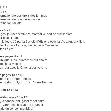
ire
age 4
ternationale des droits des femmes
ternationale pour l’élimination
imination raciale
es 5 à 7
ges, journée festive et informative dédiée aux seniors
 Ecoles fleuries
le jeu créé par la Société d’Histoire et de la Vie à Aubervilliers
de l’Espace Famille, rue Danielle Casanova
Jobs d’été
ers pages 8 et 9
blique sur le quartier du Millénaire
es à La Villette
 un jour avec le Cinéma des voisins
e pages 10 et 11
pour les entrepreneurs
ntreprise au lycée Jean-Pierre Timbaud
ages 12 et 13
alité pages 15 à 17
 la cantine anti-gaspi et solidaire
es Grandes Lessives se poursuit
du du conseil municipal