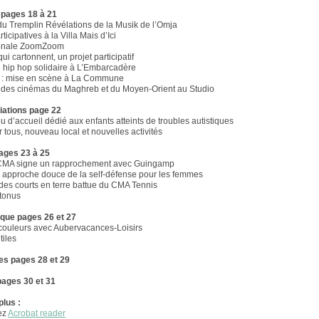
 pages 18 à 21
u Tremplin Révélations de la Musik de l’Omja
rticipatives à la Villa Mais d’Ici
tionale ZoomZoom
qui cartonnent, un projet participatif
 hip hop solidaire à L’Embarcadère
 : mise en scène à La Commune
des cinémas du Maghreb et du Moyen-Orient au Studio
iations page 22
u d’accueil dédié aux enfants atteints de troubles autistiques
 tous, nouveau local et nouvelles activités
ages 23 à 25
 FCMA signe un rapprochement avec Guingamp
e approche douce de la self-défense pour les femmes
des courts en terre battue du CMA Tennis
tonus
tique pages 26 et 27
couleurs avec Aubervacances-Loisirs
iles
es pages 28 et 29
pages 30 et 31
plus :
ez
Acrobat reader