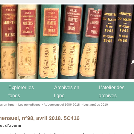
Explorer les
Archives en
L’atelier des
fonds
ligne
archives
es en ligne
>
Les périodiques
>
Aubermensuel 1986-2018
>
Les années 2010
ensuel, n°98, avril 2018. 5C416
t d’avenir