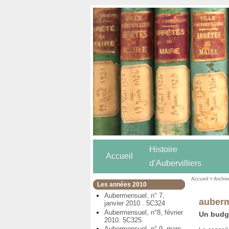
Histoire
Accueil
d’Aubervilliers
Accueil
>
Archiv
Les années 2010
Aubermensuel, n° 7,
auberm
janvier 2010 . 5C324
Aubermensuel, n°8, février
Un budge
2010. 5C325
Aubermensuel, n° 9, mars