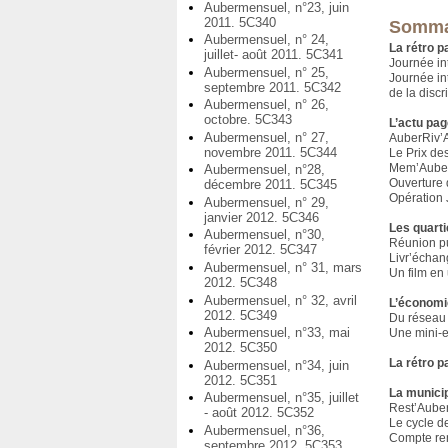
Aubermensuel, n°23, juin
2011. 5C340
Somma
Aubermensuel, n° 24,
La rétro p
juillet- août 2011. 5C341
Journée in
Aubermensuel, n° 25,
Journée in
septembre 2011. 5C342
de la discr
Aubermensuel, n° 26,
octobre. 5C343
L’actu pag
Aubermensuel, n° 27,
AuberRiv’A
novembre 2011. 5C344
Le Prix des
Mem’Auber, 
Aubermensuel, n°28,
Ouverture 
décembre 2011. 5C345
Opération 
Aubermensuel, n° 29,
janvier 2012. 5C346
Les quarti
Aubermensuel, n°30,
Réunion pu
février 2012. 5C347
Livr’échang
Aubermensuel, n° 31, mars
Un film en
2012. 5C348
Aubermensuel, n° 32, avril
L’économi
2012. 5C349
Du réseau 
Aubermensuel, n°33, mai
Une mini-e
2012. 5C350
La rétro p
Aubermensuel, n°34, juin
2012. 5C351
La municip
Aubermensuel, n°35, juillet
Rest’Auber,
- août 2012. 5C352
Le cycle d
Aubermensuel, n°36,
Compte ren
septembre 2012. 5C353