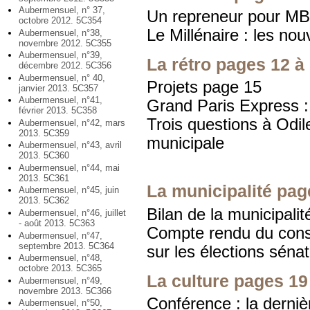
Aubermensuel, n° 37,
Un repreneur pour M
octobre 2012. 5C354
Le Millénaire : les nou
Aubermensuel, n°38,
novembre 2012. 5C355
Aubermensuel, n°39,
La rétro pages 12 à
décembre 2012. 5C356
Aubermensuel, n° 40,
Projets page 15
janvier 2013. 5C357
Aubermensuel, n°41,
Grand Paris Express : 
février 2013. 5C358
Trois questions à Odil
Aubermensuel, n°42, mars
2013. 5C359
municipale
Aubermensuel, n°43, avril
2013. 5C360
Aubermensuel, n°44, mai
2013. 5C361
La municipalité pag
Aubermensuel, n°45, juin
2013. 5C362
Bilan de la municipali
Aubermensuel, n°46, juillet
- août 2013. 5C363
Compte rendu du conse
Aubermensuel, n°47,
septembre 2013. 5C364
sur les élections sénat
Aubermensuel, n°48,
octobre 2013. 5C365
La culture pages 19
Aubermensuel, n°49,
novembre 2013. 5C366
Conférence : la derni
Aubermensuel, n°50,