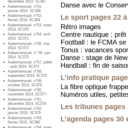
décembre 2013. 5C367
Danse avec le Conser
Aubermensuel, n°51,
janvier 2014. 5C368
Le sport pages 22 à
Aubermensuel, n°52,
février 2014. 5C369
Aubermensuel, n°53, mars
Rétro images
2014. 5C370
Centre nautique : prêt 
Aubermensuel, n°54, avril
2014. 5C371
Football : le FCMA se
Aubermensuel, n°59, mai
2014. 5C372
Tonus : vacances spor
Aubermensuel, n° 56, juin
Danse : stage de New
2014. 5C373
Aubermensuel, n°57, juillet
Handball : fin de sais
- août 2014. 5C374
Aubermensuel, n°58,
septembre 2014. 5C375
L’info pratique page
Aubermensuel, n°59,
octobre 2014. 5C376
La fibre optique frappe
Aubermensuel, n°60,
Numéros utiles, petit
novembre 2014 ,5C377 -
Aubermensuel, n°61,
décembre 2014. 5C378
Les tribunes pages 
Aubermensuel, n°62,
janvier 2015. 5C379
L’agenda pages 30 
Aubermensuel, n°63,
février 2015. 5C380
Aubermensuel, n°64, mars