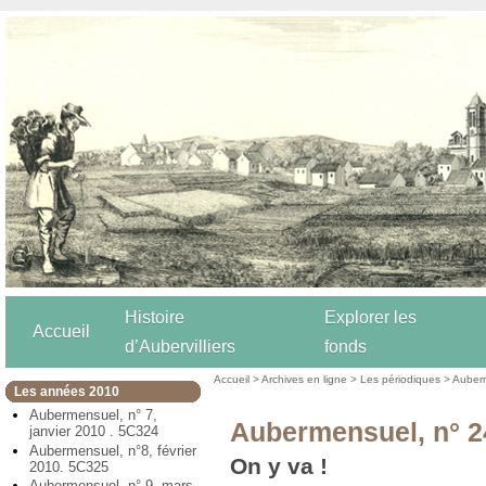
Histoire
Explorer les
Accueil
d’Aubervilliers
fonds
Accueil
>
Archives en ligne
>
Les périodiques
>
Auber
Les années 2010
Aubermensuel, n° 7,
Aubermensuel, n° 24
janvier 2010 . 5C324
Aubermensuel, n°8, février
On y va !
2010. 5C325
Aubermensuel, n° 9, mars