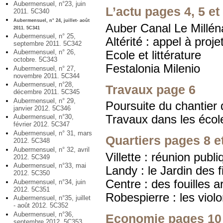
Aubermensuel, n°23, juin
L’actu pages 4, 5 et
2011. 5C340
Aubermensuel, n° 24, juillet- août
Auber Canal Le Millén
2011. 5C341
Aubermensuel, n° 25,
Altérité : appel à proje
septembre 2011. 5C342
Aubermensuel, n° 26,
Ecole et littérature
octobre. 5C343
Festalonia Milenio
Aubermensuel, n° 27,
novembre 2011. 5C344
Aubermensuel, n°28,
Travaux page 6
décembre 2011. 5C345
Aubermensuel, n° 29,
Poursuite du chantier 
janvier 2012. 5C346
Travaux dans les écol
Aubermensuel, n°30,
février 2012. 5C347
Aubermensuel, n° 31, mars
Quartiers pages 8 e
2012. 5C348
Aubermensuel, n° 32, avril
Villette : réunion publi
2012. 5C349
Aubermensuel, n°33, mai
Landy : le Jardin des f
2012. 5C350
Centre : des fouilles 
Aubermensuel, n°34, juin
2012. 5C351
Robespierre : les viol
Aubermensuel, n°35, juillet
- août 2012. 5C352
Aubermensuel, n°36,
Economie pages 10 
septembre 2012. 5C353