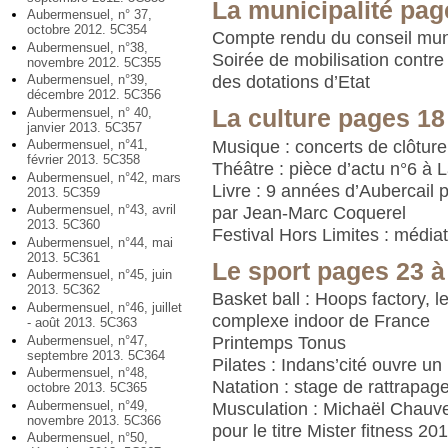
La municipalité pag
Aubermensuel, n° 37,
octobre 2012. 5C354
Compte rendu du conseil mun
Aubermensuel, n°38,
Soirée de mobilisation contre 
novembre 2012. 5C355
Aubermensuel, n°39,
des dotations d’Etat
décembre 2012. 5C356
Aubermensuel, n° 40,
La culture pages 18
janvier 2013. 5C357
Musique : concerts de clôture
Aubermensuel, n°41,
février 2013. 5C358
Théâtre : pièce d’actu n°6 
Aubermensuel, n°42, mars
Livre : 9 années d’Aubercail
2013. 5C359
Aubermensuel, n°43, avril
par Jean-Marc Coquerel
2013. 5C360
Festival Hors Limites : média
Aubermensuel, n°44, mai
2013. 5C361
Le sport pages 23 à
Aubermensuel, n°45, juin
2013. 5C362
Basket ball : Hoops factory, l
Aubermensuel, n°46, juillet
complexe indoor de France
- août 2013. 5C363
Aubermensuel, n°47,
Printemps Tonus
septembre 2013. 5C364
Pilates : Indans’cité ouvre u
Aubermensuel, n°48,
Natation : stage de rattrapag
octobre 2013. 5C365
Aubermensuel, n°49,
Musculation : Michaël Chauv
novembre 2013. 5C366
pour le titre Mister fitness 20
Aubermensuel, n°50,