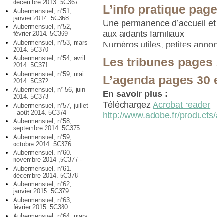
décembre 2013. 5C367
L’info pratique page
Aubermensuel, n°51,
janvier 2014. 5C368
Une permanence d’accueil et
Aubermensuel, n°52,
aux aidants familiaux
février 2014. 5C369
Aubermensuel, n°53, mars
Numéros utiles, petites anno
2014. 5C370
Aubermensuel, n°54, avril
Les tribunes pages 
2014. 5C371
Aubermensuel, n°59, mai
L’agenda pages 30 
2014. 5C372
Aubermensuel, n° 56, juin
En savoir plus :
2014. 5C373
Téléchargez
Acrobat reader
Aubermensuel, n°57, juillet
- août 2014. 5C374
http://www.adobe.fr/products/
Aubermensuel, n°58,
septembre 2014. 5C375
Aubermensuel, n°59,
octobre 2014. 5C376
Aubermensuel, n°60,
novembre 2014 ,5C377 -
Aubermensuel, n°61,
décembre 2014. 5C378
Aubermensuel, n°62,
janvier 2015. 5C379
Aubermensuel, n°63,
février 2015. 5C380
Aubermensuel, n°64, mars