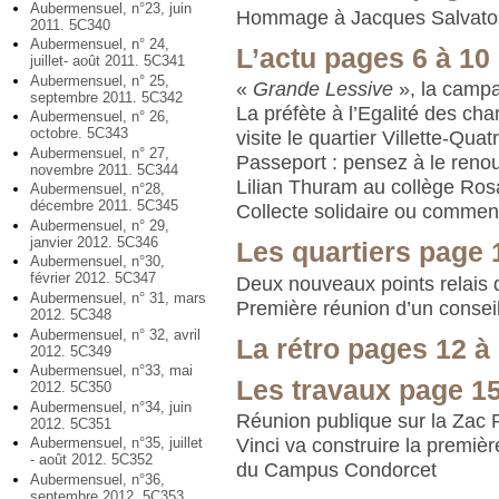
Aubermensuel, n°23, juin
Hommage à Jacques Salvato
2011. 5C340
Aubermensuel, n° 24,
L’actu pages 6 à 10
juillet- août 2011. 5C341
Aubermensuel, n° 25,
«
Grande Lessive
», la camp
septembre 2011. 5C342
La préfète à l’Egalité des ch
Aubermensuel, n° 26,
octobre. 5C343
visite le quartier Villette-Qu
Aubermensuel, n° 27,
Passeport : pensez à le renou
novembre 2011. 5C344
Lilian Thuram au collège Ro
Aubermensuel, n°28,
décembre 2011. 5C345
Collecte solidaire ou comment 
Aubermensuel, n° 29,
janvier 2012. 5C346
Les quartiers page 
Aubermensuel, n°30,
février 2012. 5C347
Deux nouveaux points relais 
Aubermensuel, n° 31, mars
Première réunion d’un conseil
2012. 5C348
Aubermensuel, n° 32, avril
La rétro pages 12 à
2012. 5C349
Aubermensuel, n°33, mai
Les travaux page 1
2012. 5C350
Aubermensuel, n°34, juin
Réunion publique sur la Zac P
2012. 5C351
Vinci va construire la premiè
Aubermensuel, n°35, juillet
- août 2012. 5C352
du Campus Condorcet
Aubermensuel, n°36,
septembre 2012. 5C353