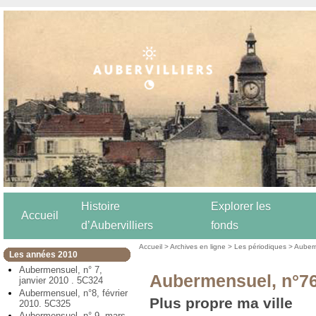
Histoire
Explorer les
Accueil
d’Aubervilliers
fonds
Accueil
>
Archives en ligne
>
Les périodiques
>
Auber
Les années 2010
Aubermensuel, n° 7,
Aubermensuel, n°76,
janvier 2010 . 5C324
Aubermensuel, n°8, février
Plus propre ma ville
2010. 5C325
Aubermensuel, n° 9, mars