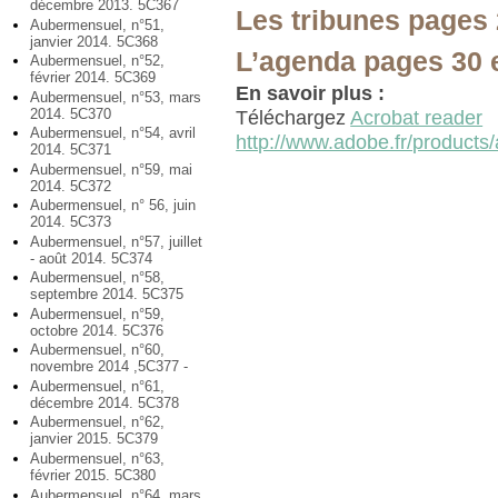
décembre 2013. 5C367
Les tribunes pages 
Aubermensuel, n°51,
janvier 2014. 5C368
L’agenda pages 30 
Aubermensuel, n°52,
février 2014. 5C369
En savoir plus :
Aubermensuel, n°53, mars
2014. 5C370
Téléchargez
Acrobat reader
Aubermensuel, n°54, avril
http://www.adobe.fr/products/
2014. 5C371
Aubermensuel, n°59, mai
2014. 5C372
Aubermensuel, n° 56, juin
2014. 5C373
Aubermensuel, n°57, juillet
- août 2014. 5C374
Aubermensuel, n°58,
septembre 2014. 5C375
Aubermensuel, n°59,
octobre 2014. 5C376
Aubermensuel, n°60,
novembre 2014 ,5C377 -
Aubermensuel, n°61,
décembre 2014. 5C378
Aubermensuel, n°62,
janvier 2015. 5C379
Aubermensuel, n°63,
février 2015. 5C380
Aubermensuel, n°64, mars