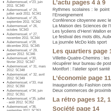
L’actu pages 4 à 9
Aubermensuel, n°23, juin
2011. 5C340
Rythmes scolaires : le poin
Aubermensuel, n° 24,
juillet- août 2011. 5C341
l’Enseignement
Aubermensuel, n° 25,
Conférence citoyenne avec le
septembre 2011. 5C342
La Maison des Sciences de 
Aubermensuel, n° 26,
octobre. 5C343
Les lycéens d’Henri Wallon e
Aubermensuel, n° 27,
Le festival des mots dits, Aub
novembre 2011. 5C344
La journée McDo kids sport
Aubermensuel, n°28,
décembre 2011. 5C345
Les quartiers page 
Aubermensuel, n° 29,
janvier 2012. 5C346
Villette-Quatre-Chemins : les
Aubermensuel, n°30,
février 2012. 5C347
récupérer leur bureau de pos
Aubermensuel, n° 31, mars
Montfort : l’atelier sport santé
2012. 5C348
Aubermensuel, n° 32, avril
L’économie page 1
2012. 5C349
Aubermensuel, n°33, mai
Inauguration du Fashion cent
2012. 5C350
Deux commerces de proximité
Aubermensuel, n°34, juin
2012. 5C351
La rétro pages 12, 1
Aubermensuel, n°35, juillet
- août 2012. 5C352
Aubermensuel, n°36,
Société page 14
septembre 2012. 5C353