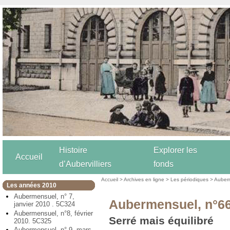
Histoire
Explorer les
Accueil
d’Aubervilliers
fonds
Accueil
>
Archives en ligne
>
Les périodiques
>
Auber
Les années 2010
Aubermensuel, n° 7,
Aubermensuel, n°66
janvier 2010 . 5C324
Aubermensuel, n°8, février
Serré mais équilibré
2010. 5C325
Aubermensuel, n° 9, mars