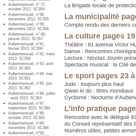
Aubermensuel, n° 37,
La Brigade locale de protectio
octobre 2012. 5C354
Aubermensuel, n°38,
La municipalité pag
novembre 2012. 5C355
Aubermensuel, n°39,
Compte rendu des derniers c
décembre 2012. 5C356
Aubermensuel, n° 40,
La culture pages 19
janvier 2013. 5C357
Théâtre : 81 avenue Victor H
Aubermensuel, n°41,
février 2013. 5C358
Danse : Rencontres chorégr
Aubermensuel, n°42, mars
Lecture : Nicolas Jounin pré
2013. 5C359
Aubermensuel, n°43, avril
Spectacle musical : la Cité 
2013. 5C360
Aubermensuel, n°44, mai
Le sport pages 23 à
2013. 5C361
Judo : toujours plus haut
Aubermensuel, n°45, juin
2013. 5C362
Qwan ki do : titres mondiaux
Aubermensuel, n°46, juillet
Cyclisme : Nocturne d’Aubervi
- août 2013. 5C363
Aubermensuel, n°47,
L’info pratique page
septembre 2013. 5C364
Aubermensuel, n°48,
Rencontre avec le délégué 9
octobre 2013. 5C365
du Conseil représentatif des
Aubermensuel, n°49,
novembre 2013. 5C366
Numéros utiles, petites anno
Aubermensuel, n°50,