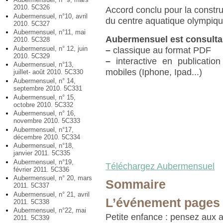
2010. 5C326
Accord conclu pour la constru
Aubermensuel, n°10, avril
du centre aquatique olympique
2010. 5C327
Aubermensuel, n°11, mai
Aubermensuel est consulta
2010. 5C328
Aubermensuel, n° 12, juin
–
classique au format PDF
2010. 5C329
–
interactive en publication
Aubermensuel, n°13,
mobiles (Iphone, Ipad...)
juillet- août 2010. 5C330
Aubermensuel, n° 14,
septembre 2010. 5C331
Aubermensuel, n° 15,
octobre 2010. 5C332
Aubermensuel, n° 16,
novembre 2010. 5C333
Aubermensuel, n°17,
décembre 2010. 5C334
Aubermensuel, n°18,
janvier 2011. 5C335
Aubermensuel, n°19,
Téléchargez Aubermensuel
février 2011. 5C336
Aubermensuel, n° 20, mars
Sommaire
2011. 5C337
Aubermensuel, n° 21, avril
L’événement pages 
2011. 5C338
Aubermensuel, n°22, mai
Petite enfance : pensez aux 
2011. 5C339