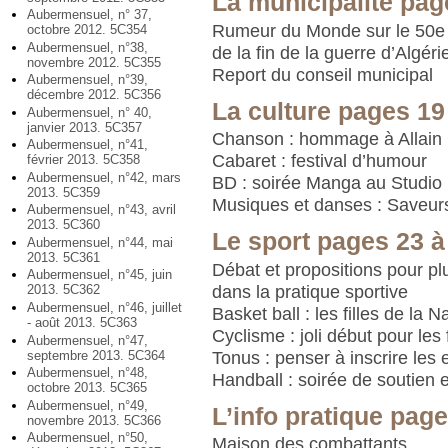
La municipalité pag
Aubermensuel, n° 37,
Rumeur du Monde sur le 50e 
octobre 2012. 5C354
Aubermensuel, n°38,
de la fin de la guerre d’Algéri
novembre 2012. 5C355
Report du conseil municipal
Aubermensuel, n°39,
décembre 2012. 5C356
La culture pages 19
Aubermensuel, n° 40,
janvier 2013. 5C357
Chanson : hommage à Allain 
Aubermensuel, n°41,
Cabaret : festival d’humour
février 2013. 5C358
Aubermensuel, n°42, mars
BD : soirée Manga au Studio
2013. 5C359
Musiques et danses : Saveur
Aubermensuel, n°43, avril
2013. 5C360
Le sport pages 23 à
Aubermensuel, n°44, mai
2013. 5C361
Débat et propositions pour pl
Aubermensuel, n°45, juin
dans la pratique sportive
2013. 5C362
Aubermensuel, n°46, juillet
Basket ball : les filles de la N
- août 2013. 5C363
Cyclisme : joli début pour les
Aubermensuel, n°47,
septembre 2013. 5C364
Tonus : penser à inscrire les 
Aubermensuel, n°48,
Handball : soirée de soutien e
octobre 2013. 5C365
Aubermensuel, n°49,
L’info pratique page
novembre 2013. 5C366
Aubermensuel, n°50,
Maison des combattants