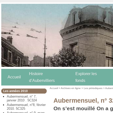
Histoire
Explorer les
Accueil
d’Aubervilliers
fonds
Accueil
>
Archives en ligne
>
Les périodiques
>
Auber
Les années 2010
Aubermensuel, n° 7,
Aubermensuel, n° 32
janvier 2010 . 5C324
Aubermensuel, n°8, février
On s’est mouillé On a 
2010. 5C325
Aubermensuel, n° 9, mars