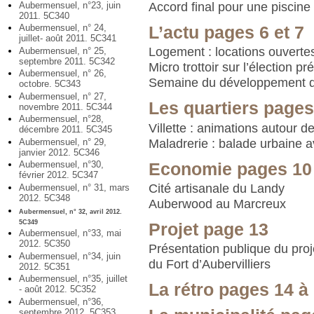
Aubermensuel, n°23, juin
Accord final pour une piscine
2011. 5C340
Aubermensuel, n° 24,
L’actu pages 6 et 7
juillet- août 2011. 5C341
Logement : locations ouverte
Aubermensuel, n° 25,
septembre 2011. 5C342
Micro trottoir sur l’élection pr
Aubermensuel, n° 26,
Semaine du développement d
octobre. 5C343
Aubermensuel, n° 27,
Les quartiers pages
novembre 2011. 5C344
Aubermensuel, n°28,
Villette : animations autour de
décembre 2011. 5C345
Maladrerie : balade urbaine 
Aubermensuel, n° 29,
janvier 2012. 5C346
Aubermensuel, n°30,
Economie pages 10 
février 2012. 5C347
Cité artisanale du Landy
Aubermensuel, n° 31, mars
2012. 5C348
Auberwood au Marcreux
Aubermensuel, n° 32, avril 2012.
5C349
Projet page 13
Aubermensuel, n°33, mai
2012. 5C350
Présentation publique du pr
Aubermensuel, n°34, juin
du Fort d’Aubervilliers
2012. 5C351
Aubermensuel, n°35, juillet
La rétro pages 14 à
- août 2012. 5C352
Aubermensuel, n°36,
septembre 2012. 5C353