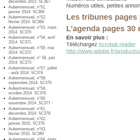
décembre 2013. 5C367
Numéros utiles, petites anno
Aubermensuel, n°51,
janvier 2014. 5C368
Les tribunes pages 
Aubermensuel, n°52,
février 2014. 5C369
L’agenda pages 30 
Aubermensuel, n°53, mars
2014. 5C370
En savoir plus :
Aubermensuel, n°54, avril
2014. 5C371
Téléchargez
Acrobat reader
Aubermensuel, n°59, mai
http://www.adobe.fr/products/
2014. 5C372
Aubermensuel, n° 56, juin
2014. 5C373
Aubermensuel, n°57, juillet
- août 2014. 5C374
Aubermensuel, n°58,
septembre 2014. 5C375
Aubermensuel, n°59,
octobre 2014. 5C376
Aubermensuel, n°60,
novembre 2014 ,5C377 -
Aubermensuel, n°61,
décembre 2014. 5C378
Aubermensuel, n°62,
janvier 2015. 5C379
Aubermensuel, n°63,
février 2015. 5C380
Aubermensuel, n°64, mars