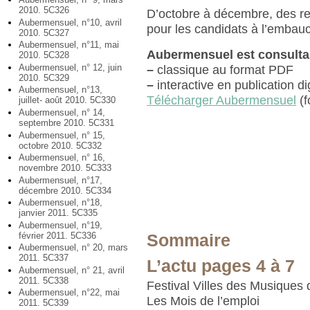
2010. 5C326
D’octobre à décembre, des r
Aubermensuel, n°10, avril
pour les candidats à l’embau
2010. 5C327
Aubermensuel, n°11, mai
Aubermensuel est consulta
2010. 5C328
Aubermensuel, n° 12, juin
–
classique au format PDF
2010. 5C329
–
interactive en publication di
Aubermensuel, n°13,
Télécharger Aubermensuel
(f
juillet- août 2010. 5C330
Aubermensuel, n° 14,
septembre 2010. 5C331
Aubermensuel, n° 15,
octobre 2010. 5C332
Aubermensuel, n° 16,
novembre 2010. 5C333
Aubermensuel, n°17,
décembre 2010. 5C334
Aubermensuel, n°18,
janvier 2011. 5C335
Aubermensuel, n°19,
février 2011. 5C336
Sommaire
Aubermensuel, n° 20, mars
2011. 5C337
L’actu pages 4 à 7
Aubermensuel, n° 21, avril
2011. 5C338
Festival Villes des Musiques
Aubermensuel, n°22, mai
Les Mois de l’emploi
2011. 5C339