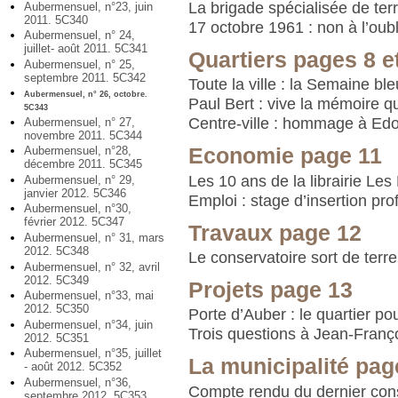
La brigade spécialisée de ter
Aubermensuel, n°23, juin
2011. 5C340
17 octobre 1961 : non à l’oubl
Aubermensuel, n° 24,
juillet- août 2011. 5C341
Quartiers pages 8 e
Aubermensuel, n° 25,
septembre 2011. 5C342
Toute la ville : la Semaine bl
Aubermensuel, n° 26, octobre.
Paul Bert : vive la mémoire q
5C343
Centre-ville : hommage à Edo
Aubermensuel, n° 27,
novembre 2011. 5C344
Economie page 11
Aubermensuel, n°28,
décembre 2011. 5C345
Les 10 ans de la librairie Le
Aubermensuel, n° 29,
janvier 2012. 5C346
Emploi : stage d’insertion pro
Aubermensuel, n°30,
février 2012. 5C347
Travaux page 12
Aubermensuel, n° 31, mars
2012. 5C348
Le conservatoire sort de terre
Aubermensuel, n° 32, avril
2012. 5C349
Projets page 13
Aubermensuel, n°33, mai
2012. 5C350
Porte d’Auber : le quartier po
Aubermensuel, n°34, juin
Trois questions à Jean-Franç
2012. 5C351
Aubermensuel, n°35, juillet
La municipalité pag
- août 2012. 5C352
Aubermensuel, n°36,
Compte rendu du dernier cons
septembre 2012. 5C353