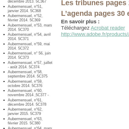
Les tribunes pages 
décembre 2013. 5C367
Aubermensuel, n°51,
janvier 2014. 5C368
L’agenda pages 30 
Aubermensuel, n°52,
février 2014. 5C369
En savoir plus :
Aubermensuel, n°53, mars
Téléchargez
Acrobat reader
2014. 5C370
http://www.adobe.fr/products/
Aubermensuel, n°54, avril
2014. 5C371
Aubermensuel, n°59, mai
2014. 5C372
Aubermensuel, n° 56, juin
2014. 5C373
Aubermensuel, n°57, juillet
- août 2014. 5C374
Aubermensuel, n°58,
septembre 2014. 5C375
Aubermensuel, n°59,
octobre 2014. 5C376
Aubermensuel, n°60,
novembre 2014 ,5C377 -
Aubermensuel, n°61,
décembre 2014. 5C378
Aubermensuel, n°62,
janvier 2015. 5C379
Aubermensuel, n°63,
février 2015. 5C380
Aubermensuel, n°64, mars