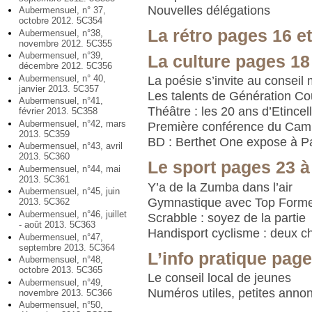
Nouvelles délégations
Aubermensuel, n° 37,
octobre 2012. 5C354
La rétro pages 16 et
Aubermensuel, n°38,
novembre 2012. 5C355
Aubermensuel, n°39,
La culture pages 18
décembre 2012. 5C356
Aubermensuel, n° 40,
La poésie s’invite au conseil 
janvier 2013. 5C357
Les talents de Génération Co
Aubermensuel, n°41,
Théâtre : les 20 ans d’Etincel
février 2013. 5C358
Aubermensuel, n°42, mars
Première conférence du Cam
2013. 5C359
BD : Berthet One expose à Pa
Aubermensuel, n°43, avril
2013. 5C360
Le sport pages 23 à
Aubermensuel, n°44, mai
2013. 5C361
Y’a de la Zumba dans l’air
Aubermensuel, n°45, juin
Gymnastique avec Top Form
2013. 5C362
Aubermensuel, n°46, juillet
Scrabble : soyez de la partie
- août 2013. 5C363
Handisport cyclisme : deux 
Aubermensuel, n°47,
septembre 2013. 5C364
L’info pratique page
Aubermensuel, n°48,
octobre 2013. 5C365
Le conseil local de jeunes
Aubermensuel, n°49,
Numéros utiles, petites anno
novembre 2013. 5C366
Aubermensuel, n°50,