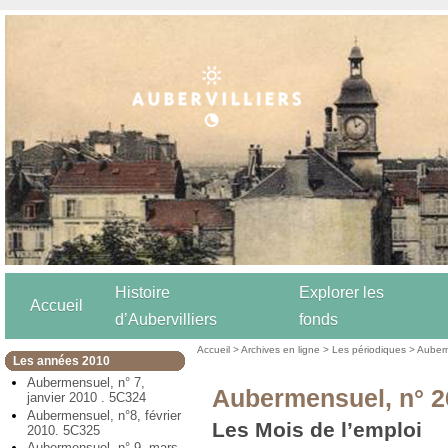
Histoire
Explorer les
Accueil
d’Aubervilliers
fonds
Accueil
>
Archives en ligne
>
Les périodiques
>
Auber
Les années 2010
Aubermensuel, n° 7,
Aubermensuel, n° 2
janvier 2010 . 5C324
Aubermensuel, n°8, février
Les Mois de l’emploi
2010. 5C325
Aubermensuel, n° 9, mars