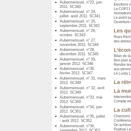
Aubermensuel, n°23, juin
Elections 
2011. 5C340
La COP21 
Aubermensuel, n° 24,
Animations
juillet- août 2011. 5C341
Le point s
Aubermensuel, n° 25,
Ouverture 
septembre 2011. 5C342
Les qu
Aubermensuel, n° 26,
octobre. 5C343
Rues Réch
Aubermensuel, n° 27,
des arbres
novembre 2011. 5C344
L’écon
Aubermensuel, n°28,
décembre 2011. 5C345
Bilan de l
Aubermensuel, n° 29,
Bon plan p
janvier 2012. 5C346
Rendre le
Aubermensuel, n°30,
aux perso
février 2012. 5C347
Le Lucky L
Aubermensuel, n° 31, mars
La rétr
2012. 5C348
Aubermensuel, n° 32, avril
La mun
2012. 5C349
Interventio
Aubermensuel, n°33, mai
Compte ren
2012. 5C350
Aubermensuel, n°34, juin
La cul
2012. 5C351
Chansons :
Aubermensuel, n°35, juillet
Conférenc
- août 2012. 5C352
On achève 
Aubermensuel, n°36,
Festival Le
septembre 2012. 5C353