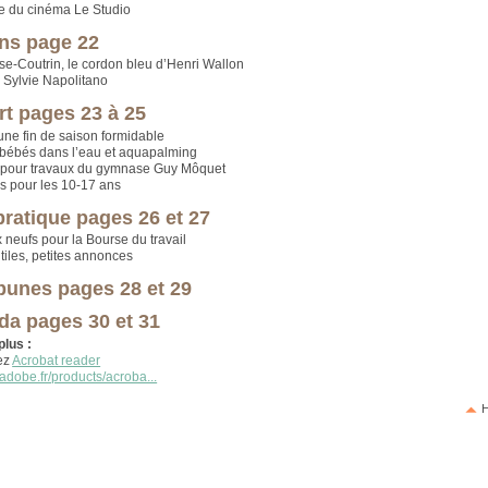
 du cinéma Le Studio
ns page 22
se-Coutrin, le cordon bleu d’Henri Wallon
e Sylvie Napolitano
rt pages 23 à 25
une fin de saison formidable
bébés dans l’eau et aquapalming
 pour travaux du gymnase Guy Môquet
s pour les 10-17 ans
pratique pages 26 et 27
 neufs pour la Bourse du travail
iles, petites annonces
ibunes pages 28 et 29
da pages 30 et 31
plus :
ez
Acrobat reader
adobe.fr/products/acroba...
H