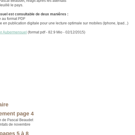
Pascal Beaudet, réagit après les attentats
euillé le pays.
uel est consultable de deux manières :
e au format PDF
ve en publication digitale pour une lecture optimale sur mobiles (Iphone, Ipad...)
er Aubermensuel
(format pdf - 82.9 Mio - 02/12/2015)
ire
ement page 4
n de Pascal Beaudet
tentats de novembre
 pages 5 à 8