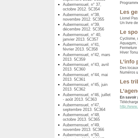
Programme
Aubermensuel, n° 37,
octobre 2012. 5C354
Les ge
Aubermensuel, n°38,
Lionel Pas
novembre 2012. 5C355
Un livre d
Aubermensuel, n°39,
décembre 2012. 5C356
Le spo
Aubermensuel, n° 40,
Cyclisme, 
janvier 2013. 5C357
Aquagym, 
Aubermensuel, n°41,
Fermeture
février 2013. 5C358
Hiver Tonu
Aubermensuel, n°42, mars
2013. 5C359
L’info 
Aubermensuel, n°43, avril
Des locaux
2013. 5C360
Numéros ut
Aubermensuel, n°44, mai
2013. 5C361
Les tr
Aubermensuel, n°45, juin
2013. 5C362
L’agen
Aubermensuel, n°46, juillet
En savoir 
- août 2013. 5C363
Télécharg
Aubermensuel, n°47,
http://www.
septembre 2013. 5C364
Aubermensuel, n°48,
octobre 2013. 5C365
Aubermensuel, n°49,
novembre 2013. 5C366
Aubermensuel, n°50,