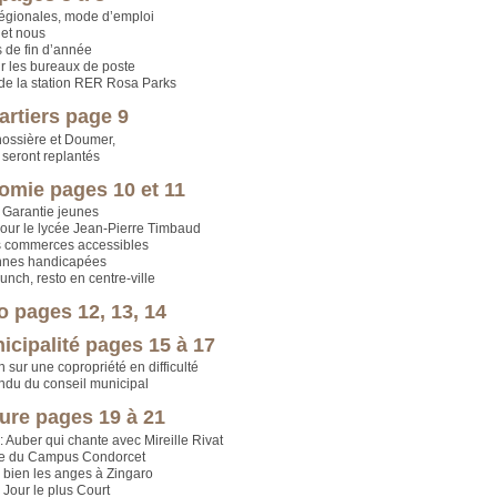
régionales, mode d’emploi
et nous
 de fin d’année
ur les bureaux de poste
de la station RER Rosa Parks
artiers page 9
ossière et Doumer,
 seront replantés
omie pages 10 et 11
a Garantie jeunes
our le lycée Jean-Pierre Timbaud
s commerces accessibles
nnes handicapées
unch, resto en centre-ville
o pages 12, 13, 14
icipalité pages 15 à 17
n sur une copropriété en difficulté
du du conseil municipal
ture pages 19 à 21
 Auber qui chante avec Mireille Rivat
e du Campus Condorcet
bien les anges à Zingaro
 Jour le plus Court