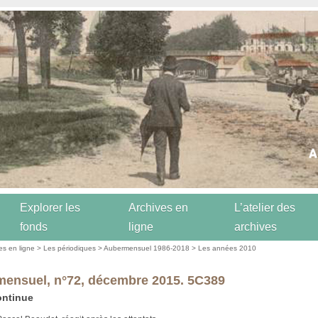
Explorer les
Archives en
L’atelier des
fonds
ligne
archives
es en ligne
>
Les périodiques
>
Aubermensuel 1986-2018
>
Les années 2010
ensuel, n°72, décembre 2015. 5C389
ontinue