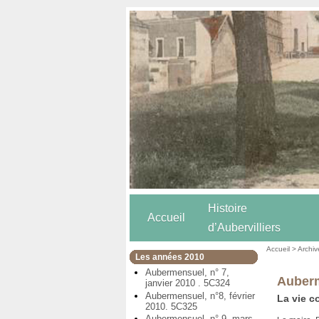
Histoire
Accueil
d’Aubervilliers
Accueil
>
Archiv
Les années 2010
Aubermensuel, n° 7,
Auberm
janvier 2010 . 5C324
Aubermensuel, n°8, février
La vie c
2010. 5C325
Aubermensuel, n° 9, mars