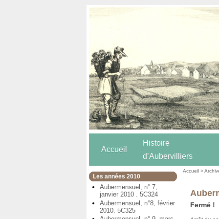
Histoire
Accueil
d’Aubervilliers
Accueil
>
Archiv
Les années 2010
Aubermensuel, n° 7,
Auberm
janvier 2010 . 5C324
Aubermensuel, n°8, février
Fermé !
2010. 5C325
Aubermensuel, n° 9, mars