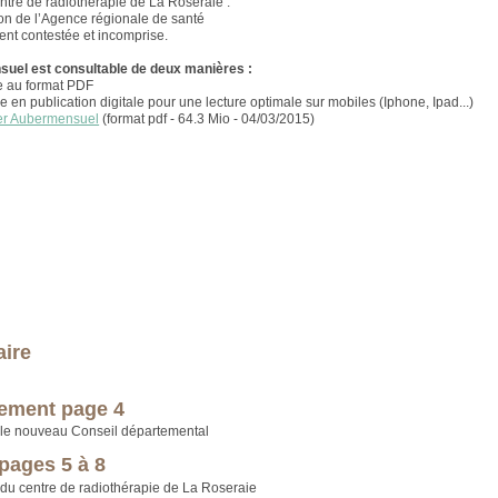
entre de radiothérapie de La Roseraie :
on de l’Agence régionale de santé
t contestée et incomprise.
uel est consultable de deux manières :
e au format PDF
ve en publication digitale pour une lecture optimale sur mobiles (Iphone, Ipad...)
er Aubermensuel
(format pdf - 64.3 Mio - 04/03/2015)
ire
ement page 4
 le nouveau Conseil départemental
 pages 5 à 8
du centre de radiothérapie de La Roseraie