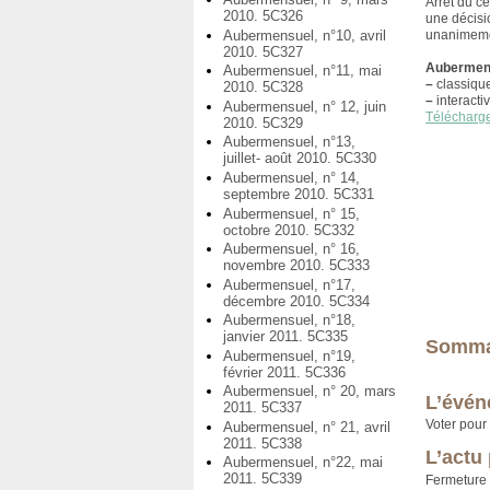
Arrêt du c
2010. 5C326
une décisi
Aubermensuel, n°10, avril
unanimemen
2010. 5C327
Aubermens
Aubermensuel, n°11, mai
–
classiqu
2010. 5C328
–
interacti
Aubermensuel, n° 12, juin
Télécharg
2010. 5C329
Aubermensuel, n°13,
juillet- août 2010. 5C330
Aubermensuel, n° 14,
septembre 2010. 5C331
Aubermensuel, n° 15,
octobre 2010. 5C332
Aubermensuel, n° 16,
novembre 2010. 5C333
Aubermensuel, n°17,
décembre 2010. 5C334
Aubermensuel, n°18,
janvier 2011. 5C335
Somma
Aubermensuel, n°19,
février 2011. 5C336
Aubermensuel, n° 20, mars
L’évén
2011. 5C337
Voter pour
Aubermensuel, n° 21, avril
2011. 5C338
L’actu
Aubermensuel, n°22, mai
2011. 5C339
Fermeture 