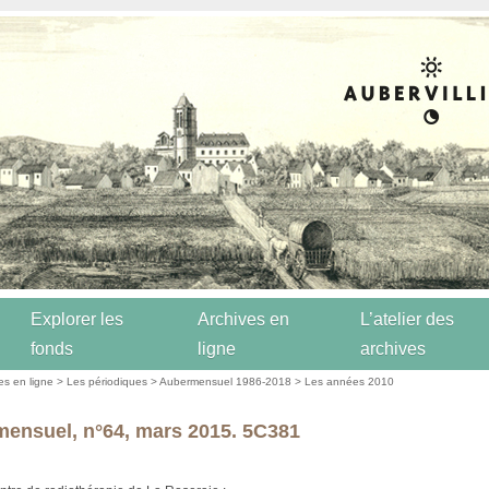
Explorer les
Archives en
L’atelier des
fonds
ligne
archives
es en ligne
>
Les périodiques
>
Aubermensuel 1986-2018
>
Les années 2010
ensuel, n°64, mars 2015. 5C381