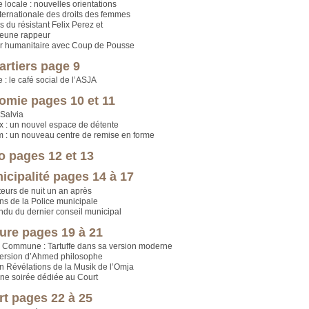
 locale : nouvelles orientations
ternationale des droits des femmes
s du résistant Felix Perez et
jeune rappeur
er humanitaire avec Coup de Pousse
artiers page 9
e : le café social de l’ASJA
omie pages 10 et 11
 Salvia
 : un nouvel espace de détente
 : un nouveau centre de remise en forme
ro pages 12 et 13
icipalité pages 14 à 17
eurs de nuit un an après
ns de la Police municipale
du du dernier conseil municipal
ture pages 19 à 21
 Commune : Tartuffe dans sa version moderne
version d’Ahmed philosophe
n Révélations de la Musik de l’Omja
ne soirée dédiée au Court
rt pages 22 à 25