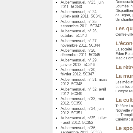
Démocratie
Aubermensuel, n°23, juin
Journée in
2011. 5C340
Disparition
Aubermensuel, n° 24,
de Bigou, 
juillet- août 2011. 5C341
Un chanti
Aubermensuel, n° 25,
septembre 2011. 5C342
Les qu
Aubermensuel, n° 26,
Centre-vill
octobre. 5C343
Aubermensuel, n° 27,
L’écon
novembre 2011. 5C344
La société
Aubermensuel, n°28,
Eden Relax
décembre 2011. 5C345
Magic Form
Aubermensuel, n° 29,
janvier 2012. 5C346
La rét
Aubermensuel, n°30,
février 2012. 5C347
La mun
Aubermensuel, n° 31, mars
Les médiat
2012. 5C348
Les missio
Aubermensuel, n° 32, avril
Compte ren
2012. 5C349
Aubermensuel, n°33, mai
La cul
2012. 5C350
Théâtre La
Aubermensuel, n°34, juin
Nouvelle 
2012. 5C351
Le Trempli
Aubermensuel, n°35, juillet
Cinéma : u
- août 2012. 5C352
Le spo
Aubermensuel, n°36,
septembre 2012. 5C353