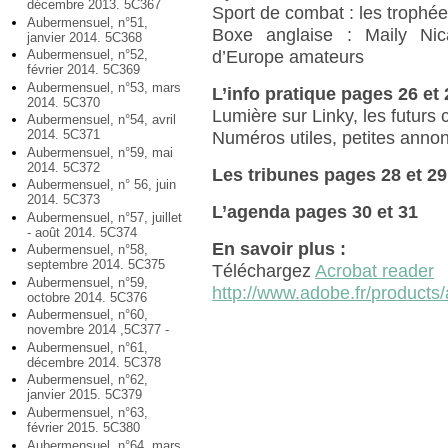
décembre 2013. 5C367
Sport de combat : les trophé
Aubermensuel, n°51,
Boxe anglaise : Maily Nic
janvier 2014. 5C368
d’Europe amateurs
Aubermensuel, n°52,
février 2014. 5C369
Aubermensuel, n°53, mars
L’info pratique pages 26 et 
2014. 5C370
Lumière sur Linky, les futurs
Aubermensuel, n°54, avril
2014. 5C371
Numéros utiles, petites anno
Aubermensuel, n°59, mai
2014. 5C372
Les tribunes pages 28 et 29
Aubermensuel, n° 56, juin
2014. 5C373
L’agenda pages 30 et 31
Aubermensuel, n°57, juillet
- août 2014. 5C374
En savoir plus :
Aubermensuel, n°58,
septembre 2014. 5C375
Téléchargez
Acrobat reader
Aubermensuel, n°59,
http://www.adobe.fr/products/
octobre 2014. 5C376
Aubermensuel, n°60,
novembre 2014 ,5C377 -
Aubermensuel, n°61,
décembre 2014. 5C378
Aubermensuel, n°62,
janvier 2015. 5C379
Aubermensuel, n°63,
février 2015. 5C380
Aubermensuel, n°64, mars