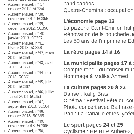
handicapées
Aubermensuel, n° 37,
octobre 2012. 5C354
Quatre-Chemins : occupation 
Aubermensuel, n°38,
novembre 2012. 5C355
L’économie page 13
Aubermensuel, n°39,
La pizzeria Saint-Emilion fai
décembre 2012. 5C356
Rénovation de la boucherie J
Aubermensuel, n° 40,
janvier 2013. 5C357
Les 50 ans de l’imprimerie E
Aubermensuel, n°41,
février 2013. 5C358
La rétro pages 14 à 16
Aubermensuel, n°42, mars
2013. 5C359
La municipalité pages 17 à 
Aubermensuel, n°43, avril
2013. 5C360
Compte rendu du conseil mun
Aubermensuel, n°44, mai
Hommage à Malika Ahmed
2013. 5C361
Aubermensuel, n°45, juin
La culture pages 20 à 23
2013. 5C362
Aubermensuel, n°46, juillet
Danse : Käfig Brasil
- août 2013. 5C363
Cinéma : Festival Fête du cou
Aubermensuel, n°47,
septembre 2013. 5C364
Photo concert avec Balthaze 
Aubermensuel, n°48,
Rap : La Canaille et les lycé
octobre 2013. 5C365
Aubermensuel, n°49,
Le sport pages 24 et 25
novembre 2013. 5C366
Cyclisme : HP BTP Auber93,
Aubermensuel, n°50,