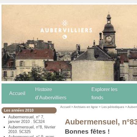
Histoire
Explorer les
Accueil
d’Aubervilliers
fonds
Accueil
>
Archives en ligne
>
Les périodiques
>
Auber
Les années 2010
Aubermensuel, n° 7,
Aubermensuel, n°8
janvier 2010 . 5C324
Aubermensuel, n°8, février
Bonnes fêtes !
2010. 5C325
Aubermensuel, n° 9, mars