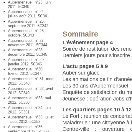
Aubermensuel, n°23, juin
2011. 5C340
Aubermensuel, n° 24,
juillet- août 2011. 5C341
Aubermensuel, n° 25,
septembre 2011. 5C342
Aubermensuel, n° 26,
Sommaire
octobre. 5C343
Aubermensuel, n° 27,
L’événement page 4
novembre 2011. 5C344
Soirée de restitution des renc
Aubermensuel, n°28,
décembre 2011. 5C345
Derniers jours pour s’inscrire 
Aubermensuel, n° 29,
janvier 2012. 5C346
L’actu pages 5 à 9
Aubermensuel, n°30,
Auber sur glace
février 2012. 5C347
Les animations de fin d’anné
Aubermensuel, n° 31, mars
2012. 5C348
Les 30 ans d’Aubermensuel
Aubermensuel, n° 32, avril
Enquête de satisfaction du m
2012. 5C349
Jeunesse : opération Jobs d’h
Aubermensuel, n°33, mai
2012. 5C350
Aubermensuel, n°34, juin
Les quartiers pages 10 à 12
2012. 5C351
Le Fort : réunion de concert
Aubermensuel, n°35, juillet
- août 2012. 5C352
Maladrerie : une citoyenne à 
Aubermensuel, n°36,
Centre-ville : ouverture 
septembre 2012. 5C353