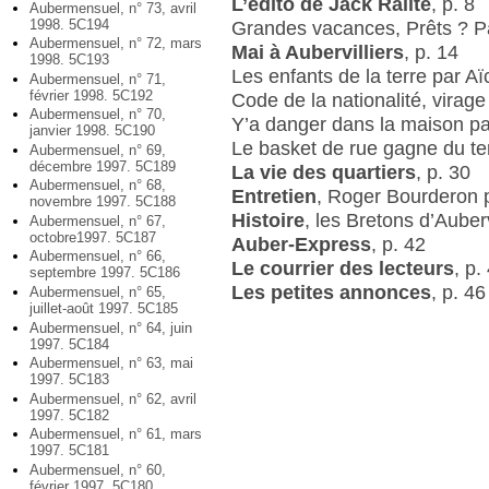
L’édito de Jack Ralite
, p. 8
Aubermensuel, n° 73, avril
1998. 5C194
Grandes vacances, Prêts ? Pa
Aubermensuel, n° 72, mars
Mai à Aubervilliers
, p. 14
1998. 5C193
Les enfants de la terre par Aï
Aubermensuel, n° 71,
février 1998. 5C192
Code de la nationalité, virage
Aubermensuel, n° 70,
Y’a danger dans la maison p
janvier 1998. 5C190
Le basket de rue gagne du ter
Aubermensuel, n° 69,
décembre 1997. 5C189
La vie des quartiers
, p. 30
Aubermensuel, n° 68,
Entretien
, Roger Bourderon p
novembre 1997. 5C188
Histoire
, les Bretons d’Auber
Aubermensuel, n° 67,
octobre1997. 5C187
Auber-Express
, p. 42
Aubermensuel, n° 66,
Le courrier des lecteurs
, p.
septembre 1997. 5C186
Les petites annonces
, p. 46
Aubermensuel, n° 65,
juillet-août 1997. 5C185
Aubermensuel, n° 64, juin
1997. 5C184
Aubermensuel, n° 63, mai
1997. 5C183
Aubermensuel, n° 62, avril
1997. 5C182
Aubermensuel, n° 61, mars
1997. 5C181
Aubermensuel, n° 60,
février 1997. 5C180