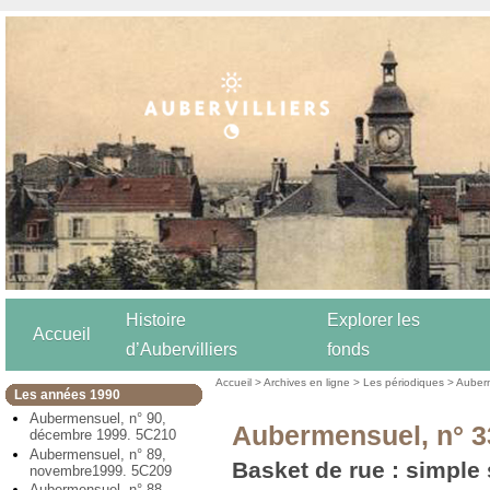
Histoire
Explorer les
Accueil
d’Aubervilliers
fonds
Accueil
>
Archives en ligne
>
Les périodiques
>
Auber
Les années 1990
Aubermensuel, n° 90,
Aubermensuel, n° 3
décembre 1999. 5C210
Aubermensuel, n° 89,
Basket de rue : simple
novembre1999. 5C209
Aubermensuel, n° 88,