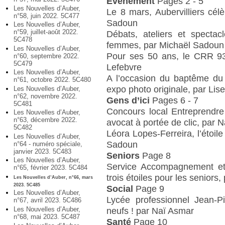
Événement
Pages 2 - 5
Les Nouvelles d’Auber,
Le 8 mars, Aubervilliers cél
n°58, juin 2022. 5C477
Sadoun
Les Nouvelles d’Auber,
n°59, juillet-août 2022.
Débats, ateliers et spectac
5C478
femmes, par Michaël Sadoun
Les Nouvelles d’Auber,
Pour ses 50 ans, le CRR 93
n°60, septembre 2022.
5C479
Lefebvre
Les Nouvelles d’Auber,
A l’occasion du baptême du
n°61, octobre 2022. 5C480
expo photo originale, par Lis
Les Nouvelles d’Auber,
n°62, novembre 2022.
Gens d’ici
Pages 6 - 7
5C481
Concours local Entreprendr
Les Nouvelles d’Auber,
n°63, décembre 2022.
avocat à portée de clic, par 
5C482
Léora Lopes-Ferreira, l’étoil
Les Nouvelles d’Auber,
Sadoun
n°64 - numéro spéciale,
janvier 2023. 5C483
Seniors
Page 8
Les Nouvelles d’Auber,
Service Accompagnement et
n°65, février 2023. 5C484
trois étoiles pour les senior
Les Nouvelles d’Auber, n°66, mars
2023. 5C485
Social
Page 9
Les Nouvelles d’Auber,
Lycée professionnel Jean-
n°67, avril 2023. 5C486
Les Nouvelles d’Auber,
neufs ! par Naï Asmar
n°68, mai 2023. 5C487
Santé
Page 10