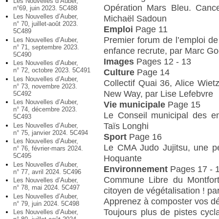
Les Nouvelles d’Auber,
Opération Mars Bleu. Cancer
n°69, juin 2023. 5C488
Les Nouvelles d’Auber,
Michaël Sadoun
n° 70, juillet-août 2023.
Emploi
Page 11
5C489
Premier forum de l’emploi de 
Les Nouvelles d’Auber,
n° 71, septembre 2023.
enfance recrute, par Marc Go
5C490
Images
Pages 12 - 13
Les Nouvelles d’Auber,
n° 72, octobre 2023. 5C491
Culture
Page 14
Les Nouvelles d’Auber,
Collectif Quai 36, Alice Wiet
n° 73, novembre 2023.
New Way, par Lise Lefebvre
5C492
Les Nouvelles d’Auber,
Vie municipale
Page 15
n° 74, décembre 2023.
Le Conseil municipal des en
5C493
Taïs Longhi
Les Nouvelles d’Auber,
n° 75, janvier 2024. 5C494
Sport
Page 16
Les Nouvelles d’Auber,
Le CMA Judo Jujitsu, une p
n° 76, février-mars 2024.
5C495
Hoquante
Les Nouvelles d’Auber,
Environnement
Pages 17 - 
n° 77, avril 2024. 5C496
Commune Libre du Montfort 
Les Nouvelles d’Auber,
n° 78, mai 2024. 5C497
citoyen de végétalisation ! p
Les Nouvelles d’Auber,
Apprenez à composter vos dé
n° 79, juin 2024. 5C498
Toujours plus de pistes cycl
Les Nouvelles d’Auber,