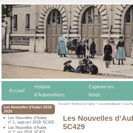
Histoire
Explorer les
Accueil
d’Aubervilliers
fonds
Accueil
>
Archives en ligne
>
Les périodiques
>
Les N
Les Nouvelles d’Auber 2018-
2020
Les Nouvelles d’Aub
Les Nouvelles d’Auber,
n° 1, sept-oct 2018. 5C420
5C429
Les Nouvelles d’Auber,
n° 2, oct 2018. 5C421