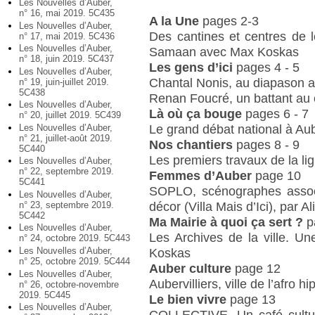
Les Nouvelles d’Auber,
n° 16, mai 2019. 5C435
A la Une
pages 2-3
Les Nouvelles d’Auber,
Des cantines et centres de l
n° 17, mai 2019. 5C436
Les Nouvelles d’Auber,
Samaan avec Max Koskas
n° 18, juin 2019. 5C437
Les gens d’ici
pages 4 - 5
Les Nouvelles d’Auber,
Chantal Nonis, au diapason a
n° 19, juin-juillet 2019.
5C438
Renan Foucré, un battant au 
Les Nouvelles d’Auber,
Là où ça bouge
pages 6 - 7
n° 20, juillet 2019. 5C439
Le grand débat national à Aub
Les Nouvelles d’Auber,
n° 21, juillet-août 2019.
Nos chantiers
pages 8 - 9
5C440
Les premiers travaux de la l
Les Nouvelles d’Auber,
n° 22, septembre 2019.
Femmes d’Auber
page 10
5C441
SOPLO, scénographes assoc
Les Nouvelles d’Auber,
décor (Villa Mais d’Ici), par 
n° 23, septembre 2019.
5C442
Ma Mairie à quoi ça sert ?
p
Les Nouvelles d’Auber,
Les Archives de la ville. U
n° 24, octobre 2019. 5C443
Les Nouvelles d’Auber,
Koskas
n° 25, octobre 2019. 5C444
Auber culture
page 12
Les Nouvelles d’Auber,
Aubervilliers, ville de l’afro 
n° 26, octobre-novembre
2019. 5C445
Le bien vivre
page 13
Les Nouvelles d’Auber,
COLLECTIVE. Un café culture