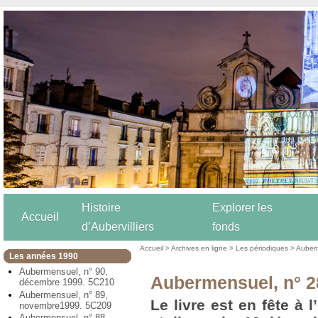
Histoire
Explorer les
Accueil
d’Aubervilliers
fonds
Accueil
>
Archives en ligne
>
Les périodiques
>
Auber
Les années 1990
Aubermensuel, n° 90,
Aubermensuel, n° 2
décembre 1999. 5C210
Aubermensuel, n° 89,
Le livre est en fête à
novembre1999. 5C209
Aubermensuel, n° 88,