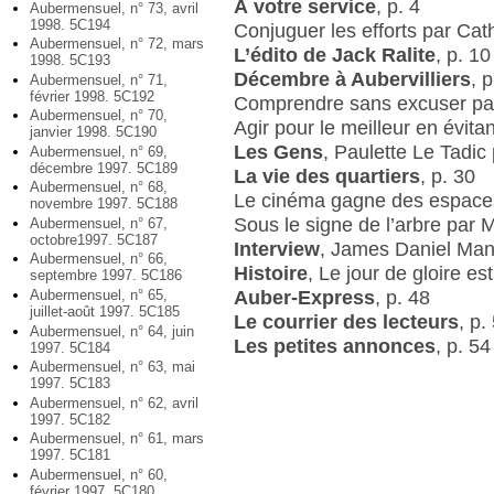
À votre service
, p. 4
Aubermensuel, n° 73, avril
1998. 5C194
Conjuguer les efforts par Cat
Aubermensuel, n° 72, mars
L’édito de Jack Ralite
, p. 10
1998. 5C193
Décembre à Aubervilliers
, 
Aubermensuel, n° 71,
février 1998. 5C192
Comprendre sans excuser pa
Aubermensuel, n° 70,
Agir pour le meilleur en évita
janvier 1998. 5C190
Les Gens
, Paulette Le Tadic
Aubermensuel, n° 69,
décembre 1997. 5C189
La vie des quartiers
, p. 30
Aubermensuel, n° 68,
Le cinéma gagne des espaces
novembre 1997. 5C188
Sous le signe de l’arbre par 
Aubermensuel, n° 67,
octobre1997. 5C187
Interview
, James Daniel Mang
Aubermensuel, n° 66,
Histoire
, Le jour de gloire es
septembre 1997. 5C186
Auber-Express
, p. 48
Aubermensuel, n° 65,
juillet-août 1997. 5C185
Le courrier des lecteurs
, p.
Aubermensuel, n° 64, juin
Les petites annonces
, p. 54
1997. 5C184
Aubermensuel, n° 63, mai
1997. 5C183
Aubermensuel, n° 62, avril
1997. 5C182
Aubermensuel, n° 61, mars
1997. 5C181
Aubermensuel, n° 60,
février 1997. 5C180