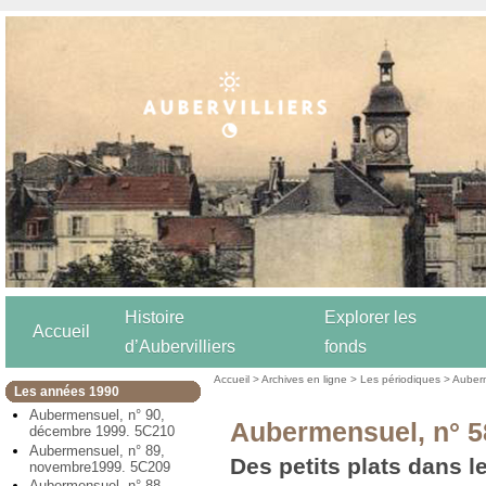
Histoire
Explorer les
Accueil
d’Aubervilliers
fonds
Accueil
>
Archives en ligne
>
Les périodiques
>
Auber
Les années 1990
Aubermensuel, n° 90,
Aubermensuel, n° 5
décembre 1999. 5C210
Aubermensuel, n° 89,
Des petits plats dans l
novembre1999. 5C209
Aubermensuel, n° 88,