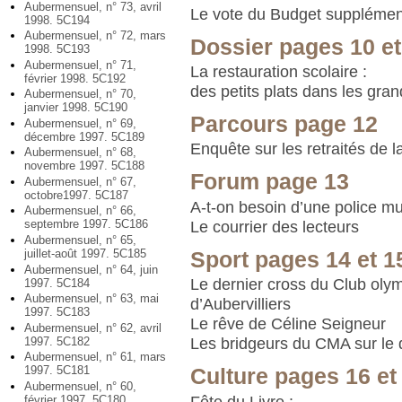
Aubermensuel, n° 73, avril
Le vote du Budget supplémen
1998. 5C194
Aubermensuel, n° 72, mars
Dossier pages 10 et
1998. 5C193
Aubermensuel, n° 71,
La restauration scolaire :
février 1998. 5C192
des petits plats dans les gra
Aubermensuel, n° 70,
janvier 1998. 5C190
Parcours page 12
Aubermensuel, n° 69,
décembre 1997. 5C189
Enquête sur les retraités de la
Aubermensuel, n° 68,
novembre 1997. 5C188
Forum page 13
Aubermensuel, n° 67,
octobre1997. 5C187
A-t-on besoin d’une police mu
Aubermensuel, n° 66,
septembre 1997. 5C186
Le courrier des lecteurs
Aubermensuel, n° 65,
juillet-août 1997. 5C185
Sport pages 14 et 1
Aubermensuel, n° 64, juin
Le dernier cross du Club oly
1997. 5C184
Aubermensuel, n° 63, mai
d’Aubervilliers
1997. 5C183
Le rêve de Céline Seigneur
Aubermensuel, n° 62, avril
1997. 5C182
Les bridgeurs du CMA sur le 
Aubermensuel, n° 61, mars
1997. 5C181
Culture pages 16 et
Aubermensuel, n° 60,
Fête du Livre :
février 1997. 5C180