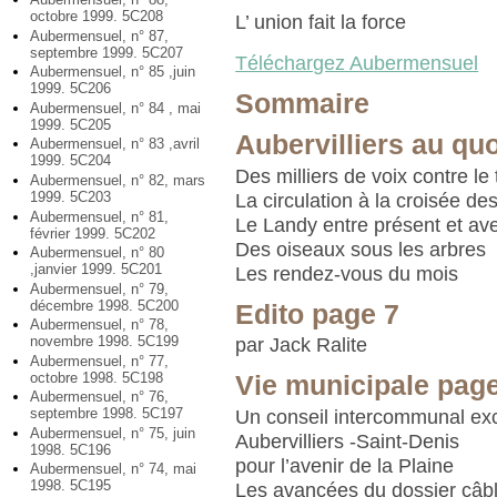
octobre 1999. 5C208
L’ union fait la force
Aubermensuel, n° 87,
septembre 1999. 5C207
Téléchargez Aubermensuel
Aubermensuel, n° 85 ,juin
1999. 5C206
Sommaire
Aubermensuel, n° 84 , mai
1999. 5C205
Aubervilliers au quo
Aubermensuel, n° 83 ,avril
1999. 5C204
Des milliers de voix contre le
Aubermensuel, n° 82, mars
1999. 5C203
La circulation à la croisée d
Aubermensuel, n° 81,
Le Landy entre présent et ave
février 1999. 5C202
Des oiseaux sous les arbres
Aubermensuel, n° 80
,janvier 1999. 5C201
Les rendez-vous du mois
Aubermensuel, n° 79,
décembre 1998. 5C200
Edito page 7
Aubermensuel, n° 78,
novembre 1998. 5C199
par Jack Ralite
Aubermensuel, n° 77,
octobre 1998. 5C198
Vie municipale page
Aubermensuel, n° 76,
septembre 1998. 5C197
Un conseil intercommunal ex
Aubermensuel, n° 75, juin
Aubervilliers -Saint-Denis
1998. 5C196
pour l’avenir de la Plaine
Aubermensuel, n° 74, mai
1998. 5C195
Les avancées du dossier câb