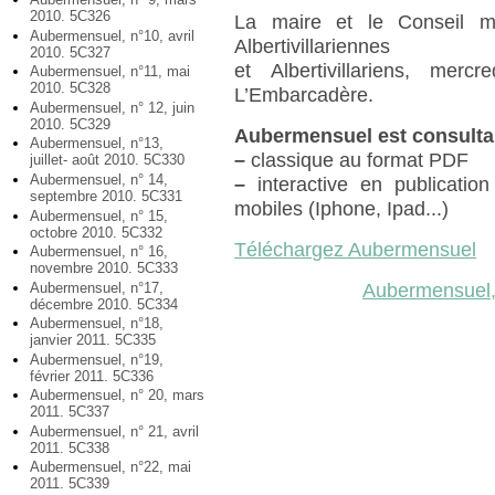
2010. 5C326
La maire et le Conseil mu
Aubermensuel, n°10, avril
Albertivillariennes
2010. 5C327
et Albertivillariens, mer
Aubermensuel, n°11, mai
2010. 5C328
L’Embarcadère.
Aubermensuel, n° 12, juin
2010. 5C329
Aubermensuel est consulta
Aubermensuel, n°13,
–
classique au format PDF
juillet- août 2010. 5C330
Aubermensuel, n° 14,
–
interactive en publication
septembre 2010. 5C331
mobiles (Iphone, Ipad...)
Aubermensuel, n° 15,
octobre 2010. 5C332
Téléchargez Aubermensuel
Aubermensuel, n° 16,
novembre 2010. 5C333
Aubermensuel, n°17,
Aubermensuel, 
décembre 2010. 5C334
Aubermensuel, n°18,
janvier 2011. 5C335
Aubermensuel, n°19,
février 2011. 5C336
Aubermensuel, n° 20, mars
2011. 5C337
Aubermensuel, n° 21, avril
2011. 5C338
Aubermensuel, n°22, mai
2011. 5C339