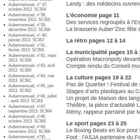
Landy : des médecins ouvren
Aubermensuel, n° 37,
octobre 2012. 5C354
L’économie page 11
Aubermensuel, n°38,
novembre 2012. 5C355
Des services regroupés à l’E
Aubermensuel, n°39,
La brasserie Auber’Zinc fête 
décembre 2012. 5C356
Aubermensuel, n° 40,
La rétro pages 12 à 14
janvier 2013. 5C357
Aubermensuel, n°41,
février 2013. 5C358
La municipalité pages 15 à 
Aubermensuel, n°42, mars
Opération Macronpoly devant
2013. 5C359
Compte rendu du Conseil mun
Aubermensuel, n°43, avril
2013. 5C360
Aubermensuel, n°44, mai
La culture pages 19 à 22
2013. 5C361
Pas de Quartier ! Festival de 
Aubermensuel, n°45, juin
Stages d’arts plastiques au 
2013. 5C362
Aubermensuel, n°46, juillet
Un projet de Maison des lang
- août 2013. 5C363
Théâtre, la pièce d’actualité 
Aubermensuel, n°47,
septembre 2013. 5C364
Rémy, rappeur parrainé par 
Aubermensuel, n°48,
octobre 2013. 5C365
Le sport pages 23 à 25
Aubermensuel, n°49,
Le Boxing Beats en lice pour
novembre 2013. 5C366
Foot : l’ASJA partenaire du 
Aubermensuel, n°50,