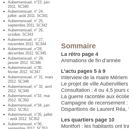
Aubermensuel, n°23, juin
2011. 5C340
Aubermensuel, n° 24,
juillet- août 2011. 5C341
Aubermensuel, n° 25,
septembre 2011. 5C342
Aubermensuel, n° 26,
octobre. 5C343
Aubermensuel, n° 27,
novembre 2011. 5C344
Sommaire
Aubermensuel, n°28,
décembre 2011. 5C345
La rétro page 4
Aubermensuel, n° 29,
Animations de fin d’année
janvier 2012. 5C346
Aubermensuel, n°30,
L’actu pages 5 à 9
février 2012. 5C347
Interview de la maire Mériem
Aubermensuel, n° 31, mars
2012. 5C348
Le projet de ville Aubervillier
Aubermensuel, n° 32, avril
Consultation : 4 ou 4,5 jours 
2012. 5C349
La guerre racontée aux écolie
Aubermensuel, n°33, mai
2012. 5C350
Campagne de recensement : l
Aubermensuel, n°34, juin
Disparitions de Laurent Réa, 
2012. 5C351
Aubermensuel, n°35, juillet
- août 2012. 5C352
Les quartiers page 10
Aubermensuel, n°36,
Montfort : les habitants ont t
septembre 2012. 5C353