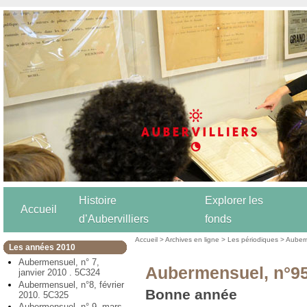
Histoire
Explorer les
Accueil
d’Aubervilliers
fonds
Accueil
>
Archives en ligne
>
Les périodiques
>
Auber
Les années 2010
Aubermensuel, n° 7,
Aubermensuel, n°95
janvier 2010 . 5C324
Aubermensuel, n°8, février
Bonne année
2010. 5C325
Aubermensuel, n° 9, mars