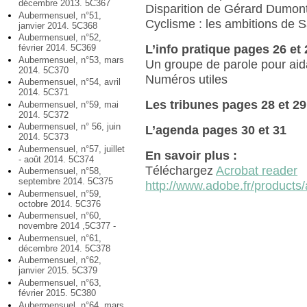
décembre 2013. 5C367
Disparition de Gérard Dumont
Aubermensuel, n°51,
Cyclisme : les ambitions de 
janvier 2014. 5C368
Aubermensuel, n°52,
L’info pratique pages 26 et 
février 2014. 5C369
Aubermensuel, n°53, mars
Un groupe de parole pour aid
2014. 5C370
Numéros utiles
Aubermensuel, n°54, avril
2014. 5C371
Les tribunes pages 28 et 29
Aubermensuel, n°59, mai
2014. 5C372
Aubermensuel, n° 56, juin
L’agenda pages 30 et 31
2014. 5C373
Aubermensuel, n°57, juillet
En savoir plus :
- août 2014. 5C374
Téléchargez
Acrobat reader
Aubermensuel, n°58,
septembre 2014. 5C375
http://www.adobe.fr/products/
Aubermensuel, n°59,
octobre 2014. 5C376
Aubermensuel, n°60,
novembre 2014 ,5C377 -
Aubermensuel, n°61,
décembre 2014. 5C378
Aubermensuel, n°62,
janvier 2015. 5C379
Aubermensuel, n°63,
février 2015. 5C380
Aubermensuel, n°64, mars