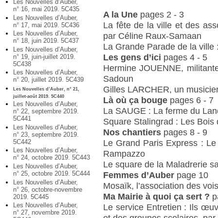
Les Nouvelles d’Auber,
n° 16, mai 2019. 5C435
A la Une
pages 2 - 3
Les Nouvelles d’Auber,
La fête de la ville et des ass
n° 17, mai 2019. 5C436
Les Nouvelles d’Auber,
par Céline Raux-Samaan
n° 18, juin 2019. 5C437
La Grande Parade de la ville :
Les Nouvelles d’Auber,
Les gens d’ici
pages 4 - 5
n° 19, juin-juillet 2019.
5C438
Hermine JOUENNE, militante 
Les Nouvelles d’Auber,
Sadoun
n° 20, juillet 2019. 5C439
Gilles LARCHER, un musicien
Les Nouvelles d’Auber, n° 21,
juillet-août 2019. 5C440
Là où ça bouge
pages 6 - 7
Les Nouvelles d’Auber,
La SAUGE : La ferme du Lan
n° 22, septembre 2019.
5C441
Square Stalingrad : Les Bois
Les Nouvelles d’Auber,
Nos chantiers
pages 8 - 9
n° 23, septembre 2019.
Le Grand Paris Express : Le p
5C442
Les Nouvelles d’Auber,
Rampazzo
n° 24, octobre 2019. 5C443
Le square de la Maladrerie s
Les Nouvelles d’Auber,
n° 25, octobre 2019. 5C444
Femmes d’Auber
page 10
Les Nouvelles d’Auber,
Mosaïk, l’association des voi
n° 26, octobre-novembre
Ma Mairie à quoi ça sert ?
p
2019. 5C445
Les Nouvelles d’Auber,
Le service Entretien : Ils œuv
n° 27, novembre 2019.
et des groupes scolaires, pa