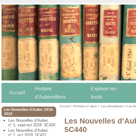
Histoire
Explorer les
Accueil
d’Aubervilliers
fonds
Accueil
>
Archives en ligne
>
Les périodiques
>
Les N
Les Nouvelles d’Auber 2018-
2020
Les Nouvelles d’Aube
Les Nouvelles d’Auber,
n° 1, sept-oct 2018. 5C420
5C440
Les Nouvelles d’Auber,
n° 2, oct 2018. 5C421