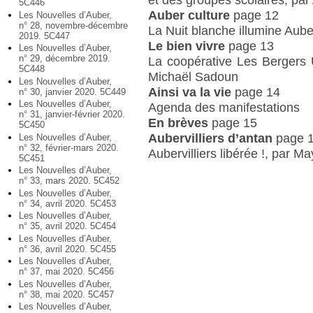
5C446
Auber culture
page 12
Les Nouvelles d’Auber,
n° 28, novembre-décembre
La Nuit blanche illumine Aube
2019. 5C447
Le bien vivre
page 13
Les Nouvelles d’Auber,
n° 29, décembre 2019.
La coopérative Les Bergers 
5C448
Michaël Sadoun
Les Nouvelles d’Auber,
Ainsi va la vie
page 14
n° 30, janvier 2020. 5C449
Les Nouvelles d’Auber,
Agenda des manifestations
n° 31, janvier-février 2020.
En brèves
page 15
5C450
Aubervilliers d’antan
page 
Les Nouvelles d’Auber,
n° 32, février-mars 2020.
Aubervilliers libérée !, par M
5C451
Les Nouvelles d’Auber,
n° 33, mars 2020. 5C452
Les Nouvelles d’Auber,
n° 34, avril 2020. 5C453
Les Nouvelles d’Auber,
n° 35, avril 2020. 5C454
Les Nouvelles d’Auber,
n° 36, avril 2020. 5C455
Les Nouvelles d’Auber,
n° 37, mai 2020. 5C456
Les Nouvelles d’Auber,
n° 38, mai 2020. 5C457
Les Nouvelles d’Auber,