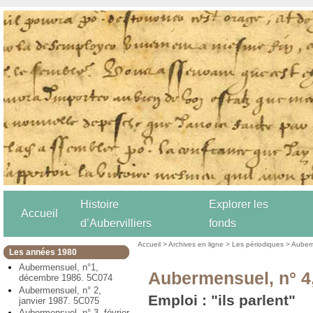
Histoire
Explorer les
Accueil
d’Aubervilliers
fonds
Accueil
>
Archives en ligne
>
Les périodiques
>
Auber
Les années 1980
Aubermensuel, n°1,
Aubermensuel, n° 4
décembre 1986. 5C074
Aubermensuel, n° 2,
Emploi : "ils parlent"
janvier 1987. 5C075
Aubermensuel, n° 3, février