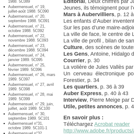
Éditorial
, Deux chiffres par J
1988. 5C089
Aubermensuel, n° 19,
Jeunes, ils témoignent pour l
juillet-août 1988. 5C090
Mars à Aubervilliers
, p. 12 
Aubermensuel, n° 20,
Les enfants d’Auber inventent
septembre 1988. 5C091
Aubermensuel, n° 21,
Sur les pas d’une maire-adjoi
octobre 1988. 5C092
La ville de face, le centre de 
Aubermensuel, n° 22,
La ville de profil , bilan de s
novembre 1988. 5C093
Aubermensuel, n° 23,
Culture
, des scènes de toute
décembre 1988. 5C094
Les Gens
, Antoine, Hidalgo
Aubermensuel, n° 24,
Courrier
, p. 30
janvier 1989. 5C095
Aubermensuel, n° 25,
La volière de Jules Vallès pa
février 1989. 5C096
Un cerveau électronique po
Aubermensuel, n° 26, mars
1989. 5C097
Forestier, p. 34
Aubermensuel, n° 27, avril
Les quartiers
, p. 36 à 39
1989. 5C098
Auber Express
, p. 40 à 43
Aubermensuel, n° 28, mai
1989. 5C099
Interview
, Pierre Meige par
Aubermensuel, n° 29, juin,
Utile, petites annonces
, p. 
juillet, août 1989. 5C100
Aubermensuel, n° 30,
En savoir plus :
septembre 1989. 5C101
Téléchargez
Acrobat reader
Aubermensuel n°31,
octobre 1989. 5C101-1
http://www.adobe.fr/products/
Aubermensuel n°32,