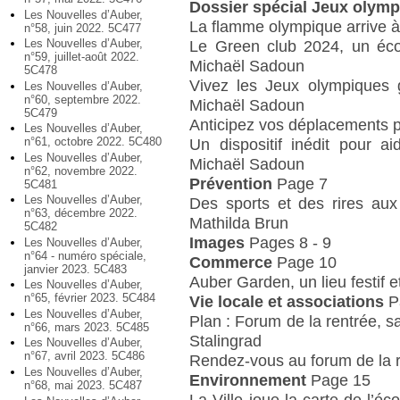
Dossier spécial Jeux olym
Les Nouvelles d’Auber,
La flamme olympique arrive à 
n°58, juin 2022. 5C477
Les Nouvelles d’Auber,
Le Green club 2024, un écov
n°59, juillet-août 2022.
Michaël Sadoun
5C478
Vivez les Jeux olympiques 
Les Nouvelles d’Auber,
n°60, septembre 2022.
Michaël Sadoun
5C479
Anticipez vos déplacements p
Les Nouvelles d’Auber,
n°61, octobre 2022. 5C480
Un dispositif inédit pour a
Les Nouvelles d’Auber,
Michaël Sadoun
n°62, novembre 2022.
Prévention
Page 7
5C481
Les Nouvelles d’Auber,
Des sports et des rires aux
n°63, décembre 2022.
Mathilda Brun
5C482
Images
Pages 8 - 9
Les Nouvelles d’Auber,
n°64 - numéro spéciale,
Commerce
Page 10
janvier 2023. 5C483
Auber Garden, un lieu festif e
Les Nouvelles d’Auber,
n°65, février 2023. 5C484
Vie locale et associations
P
Les Nouvelles d’Auber,
Plan : Forum de la rentrée, 
n°66, mars 2023. 5C485
Stalingrad
Les Nouvelles d’Auber,
n°67, avril 2023. 5C486
Rendez-vous au forum de la r
Les Nouvelles d’Auber,
Environnement
Page 15
n°68, mai 2023. 5C487
La Ville joue la carte de l’é