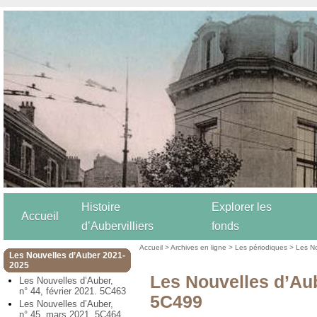
Histoire
Explorer les
Accueil
d’Aubervilliers
fonds
Accueil
>
Archives en ligne
>
Les périodiques
>
Les N
Les Nouvelles d’Auber 2021-
2025
Les Nouvelles d’Aube
Les Nouvelles d’Auber,
n° 44, février 2021. 5C463
5C499
Les Nouvelles d’Auber,
n° 45, mars 2021. 5C464