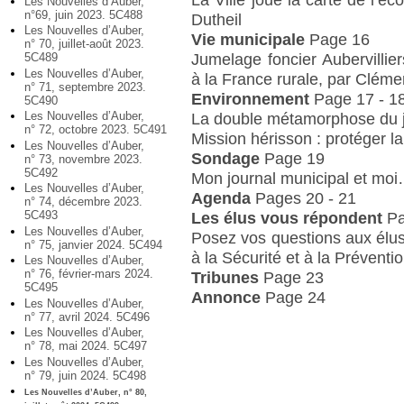
Les Nouvelles d’Auber,
n°69, juin 2023. 5C488
Dutheil
Les Nouvelles d’Auber,
Vie municipale
Page 16
n° 70, juillet-août 2023.
Jumelage foncier Aubervilliers
5C489
Les Nouvelles d’Auber,
à la France rurale, par Clém
n° 71, septembre 2023.
Environnement
Page 17 - 1
5C490
Les Nouvelles d’Auber,
La double métamorphose du j
n° 72, octobre 2023. 5C491
Mission hérisson : protéger la
Les Nouvelles d’Auber,
Sondage
Page 19
n° 73, novembre 2023.
5C492
Mon journal municipal et mo
Les Nouvelles d’Auber,
Agenda
Pages 20 - 21
n° 74, décembre 2023.
5C493
Les élus vous répondent
P
Les Nouvelles d’Auber,
Posez vos questions aux élus
n° 75, janvier 2024. 5C494
à la Sécurité et à la Préventi
Les Nouvelles d’Auber,
n° 76, février-mars 2024.
Tribunes
Page 23
5C495
Annonce
Page 24
Les Nouvelles d’Auber,
n° 77, avril 2024. 5C496
Les Nouvelles d’Auber,
n° 78, mai 2024. 5C497
Les Nouvelles d’Auber,
n° 79, juin 2024. 5C498
Les Nouvelles d’Auber, n° 80,