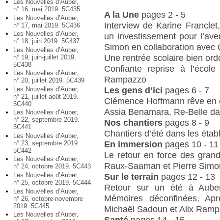
Les Nouvelles d’Auber,
n° 16, mai 2019. 5C435
A la Une
pages 2 - 5
Les Nouvelles d’Auber,
Interview de Karine Franclet,
n° 17, mai 2019. 5C436
Les Nouvelles d’Auber,
un investissement pour l’av
n° 18, juin 2019. 5C437
Simon en collaboration avec
Les Nouvelles d’Auber,
Une rentrée scolaire bien or
n° 19, juin-juillet 2019.
5C438
Confiante reprise à l’école
Les Nouvelles d’Auber,
Rampazzo
n° 20, juillet 2019. 5C439
Les gens d’ici
pages 6 - 7
Les Nouvelles d’Auber,
n° 21, juillet-août 2019.
Clémence Hoffmann rêve en c
5C440
Assia Benamara, Re-Belle da
Les Nouvelles d’Auber,
n° 22, septembre 2019.
Nos chantiers
pages 8 - 9
5C441
Chantiers d’été dans les éta
Les Nouvelles d’Auber,
En immersion
pages 10 - 11
n° 23, septembre 2019.
5C442
Le retour en force des gran
Les Nouvelles d’Auber,
Raux-Saaman et Pierre Simo
n° 24, octobre 2019. 5C443
Les Nouvelles d’Auber,
Sur le terrain
pages 12 - 13
n° 25, octobre 2019. 5C444
Retour sur un été à Aubervi
Les Nouvelles d’Auber,
Mémoires déconfinées, Apr
n° 26, octobre-novembre
2019. 5C445
Michaël Sadoun et Alix Ram
Les Nouvelles d’Auber,
Santé
pages 14 - 15