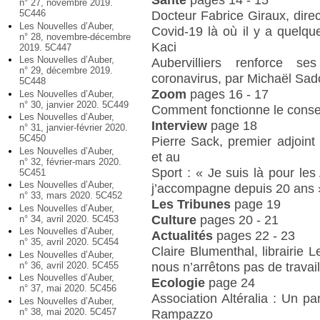
n° 27, novembre 2019.
5C446
Docteur Fabrice Giraux, dir
Les Nouvelles d’Auber,
Covid-19 là où il y a quelqu
n° 28, novembre-décembre
Kaci
2019. 5C447
Les Nouvelles d’Auber,
Aubervilliers renforce s
n° 29, décembre 2019.
coronavirus, par Michaël Sa
5C448
Zoom
pages 16 - 17
Les Nouvelles d’Auber,
n° 30, janvier 2020. 5C449
Comment fonctionne le conse
Les Nouvelles d’Auber,
Interview
page 18
n° 31, janvier-février 2020.
5C450
Pierre Sack, premier adjoint
Les Nouvelles d’Auber,
et au
n° 32, février-mars 2020.
Sport : « Je suis là pour les 
5C451
Les Nouvelles d’Auber,
j’accompagne depuis 20 ans 
n° 33, mars 2020. 5C452
Les Tribunes
page 19
Les Nouvelles d’Auber,
Culture
pages 20 - 21
n° 34, avril 2020. 5C453
Les Nouvelles d’Auber,
Actualités
pages 22 - 23
n° 35, avril 2020. 5C454
Claire Blumenthal, librairie 
Les Nouvelles d’Auber,
nous n’arrêtons pas de travai
n° 36, avril 2020. 5C455
Les Nouvelles d’Auber,
Ecologie
page 24
n° 37, mai 2020. 5C456
Association Altéralia : Un par
Les Nouvelles d’Auber,
n° 38, mai 2020. 5C457
Rampazzo