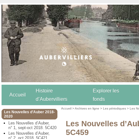
Histoire
Explorer les
Accueil
d’Aubervilliers
fonds
Accueil
>
Archives en ligne
>
Les périodiques
>
Les N
Les Nouvelles d’Auber 2018-
2020
Les Nouvelles d’Aub
Les Nouvelles d’Auber,
n° 1, sept-oct 2018. 5C420
5C459
Les Nouvelles d’Auber,
n° 2, oct 2018. 5C421