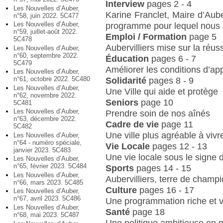
Interview
pages 2 - 4
Les Nouvelles d’Auber,
Karine Franclet, Maire d’Aube
n°58, juin 2022. 5C477
Les Nouvelles d’Auber,
programme pour lequel nous 
n°59, juillet-août 2022.
Emploi / Formation
page 5
5C478
Aubervilliers mise sur la réuss
Les Nouvelles d’Auber,
n°60, septembre 2022.
Éducation
pages 6 - 7
5C479
Améliorer les conditions d’ap
Les Nouvelles d’Auber,
n°61, octobre 2022. 5C480
Solidarité
pages 8 - 9
Les Nouvelles d’Auber,
Une Ville qui aide et protège
n°62, novembre 2022.
Seniors
page 10
5C481
Les Nouvelles d’Auber,
Prendre soin de nos aînés
n°63, décembre 2022.
Cadre de vie
page 11
5C482
Une ville plus agréable à vivr
Les Nouvelles d’Auber,
n°64 - numéro spéciale,
Vie Locale
pages 12 - 13
janvier 2023. 5C483
Une vie locale sous le signe 
Les Nouvelles d’Auber,
n°65, février 2023. 5C484
Sports
pages 14 - 15
Les Nouvelles d’Auber,
Aubervilliers, terre de champ
n°66, mars 2023. 5C485
Culture
pages 16 - 17
Les Nouvelles d’Auber,
n°67, avril 2023. 5C486
Une programmation riche et v
Les Nouvelles d’Auber,
Santé
page 18
n°68, mai 2023. 5C487
Une politique ambitieuse en 