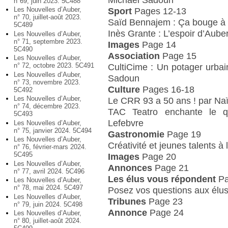
n°69, juin 2023. 5C488
Les Nouvelles d’Auber,
Sport
Pages 12-13
n° 70, juillet-août 2023.
Saïd Bennajem : Ça bouge à 
5C489
Inès Grante : L’espoir d’Auber
Les Nouvelles d’Auber,
n° 71, septembre 2023.
Images
Page 14
5C490
Association
Page 15
Les Nouvelles d’Auber,
n° 72, octobre 2023. 5C491
CultiCime : Un potager urbain 
Les Nouvelles d’Auber,
Sadoun
n° 73, novembre 2023.
Culture
Pages 16-18
5C492
Les Nouvelles d’Auber,
Le CRR 93 a 50 ans ! par Na
n° 74, décembre 2023.
TAC Teatro enchante le quo
5C493
Lefebvre
Les Nouvelles d’Auber,
n° 75, janvier 2024. 5C494
Gastronomie
Page 19
Les Nouvelles d’Auber,
Créativité et jeunes talents 
n° 76, février-mars 2024.
5C495
Images
Page 20
Les Nouvelles d’Auber,
Annonces
Page 21
n° 77, avril 2024. 5C496
Les élus vous répondent
Pa
Les Nouvelles d’Auber,
n° 78, mai 2024. 5C497
Posez vos questions aux élus 
Les Nouvelles d’Auber,
Tribunes
Page 23
n° 79, juin 2024. 5C498
Annonce
Page 24
Les Nouvelles d’Auber,
n° 80, juillet-août 2024.