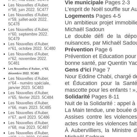
Vie municipale
Pages 2-3
Les Nouvelles d’Auber,
L’esprit de Noël souffle sur A
n°58, juin 2022. 5C477
Les Nouvelles d’Auber,
Logements
Pages 4-5
n°59, juillet-août 2022.
Un ambitieux projet immobilier
5C478
Michaël Sadoun
Les Nouvelles d’Auber,
n°60, septembre 2022.
Le double défi de la dépol
5C479
nuisances, par Michaël Sado
Les Nouvelles d’Auber,
n°61, octobre 2022. 5C480
Prévention
Page 6
Les Nouvelles d’Auber,
Prévention et Education pour 
n°62, novembre 2022.
bonne santé, par Quentin Ya
5C481
Gens d’ici
Page 7
Les Nouvelles d’Auber, n°63,
décembre 2022. 5C482
Nour Eddine Chabi, chargé de
Les Nouvelles d’Auber,
et Éducation pour la Sant
n°64 - numéro spéciale,
janvier 2023. 5C483
mascotte pour les enfants ! 
Les Nouvelles d’Auber,
Solidarité
Pages 8-11
n°65, février 2023. 5C484
Nuit de la Solidarité : appel
Les Nouvelles d’Auber,
n°66, mars 2023. 5C485
La Main tendue, une bouée d
Les Nouvelles d’Auber,
Assises contre les violence
n°67, avril 2023. 5C486
actes contre les violences f
Les Nouvelles d’Auber,
n°68, mai 2023. 5C487
À Aubervilliers, la Ministre
Les Nouvelles d’Auber,
Michaël Sadoun