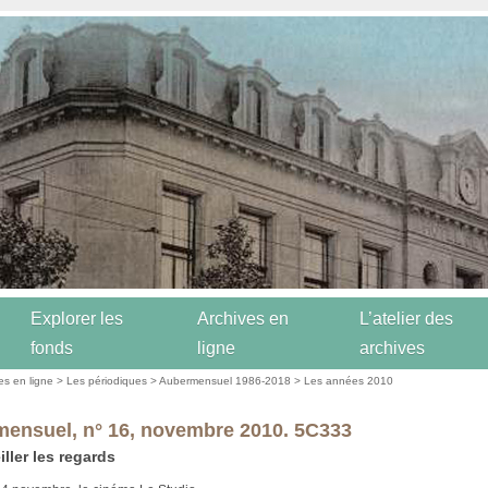
Explorer les
Archives en
L’atelier des
fonds
ligne
archives
es en ligne
>
Les périodiques
>
Aubermensuel 1986-2018
>
Les années 2010
ensuel, n° 16, novembre 2010. 5C333
iller les regards