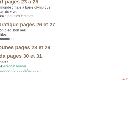
rt pages 23 à 25
 monde : mâle à barre olympique
 art de vivre
 boxe pour les femmes
pratique pages 26 et 27
on pied, bon oeil
iles
 annonces
ibunes pages 28 et 29
da pages 30 et 31
plus :
ez
Acrobat reader
adobe.fr/products/acroba...
H