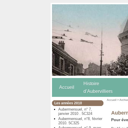
Histoire
Accueil
d’Aubervilliers
Accueil
>
Archiv
Les années 2010
Aubermensuel, n° 7,
Auberm
janvier 2010 . 5C324
Aubermensuel, n°8, février
Pour éve
2010. 5C325
Aubermensuel, n° 9, mars