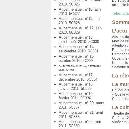
Du 15 au 2
2010. 5C326
accueille l
Aubermensuel, n°10, avril
2010. 5C327
Télécharg
Aubermensuel, n°11, mai
Somma
2010. 5C328
Aubermensuel, n° 12, juin
L’actu
2010. 5C329
Assises de
Aubermensuel, n°13,
Mois de l’
juillet- août 2010. 5C330
Attention 
Aubermensuel, n° 14,
Rencontres
septembre 2010. 5C331
Campagne s
Aubermensuel, n° 15,
Ouverture 
octobre 2010. 5C332
Une oasis 
Aubermensuel, n° 16, novembre
Semaine de
2010. 5C333
Aubermensuel, n°17,
La rét
décembre 2010. 5C334
La mun
Aubermensuel, n°18,
janvier 2011. 5C335
Colloque s
Aubermensuel, n°19,
« Quelle vi
février 2011. 5C336
Compte ren
Aubermensuel, n° 20, mars
La cul
2011. 5C337
Aubermensuel, n° 21, avril
Théâtre d
2011. 5C338
Cinéma : 20
Aubermensuel, n°22, mai
Vidéo : le
2011. 5C339