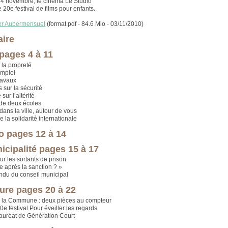
4 novembre, le cinéma Le Studio
e 20e festival de films pour enfants.
er Aubermensuel
(format pdf - 84.6 Mio - 03/11/2010)
ire
 pages 4 à 11
 la propreté
emploi
travaux
 sur la sécurité
ur l’altérité
de deux écoles
dans la ville, autour de vous
 la solidarité internationale
ro pages 12 à 14
icipalité pages 15 à 17
ur les sortants de prison
e après la sanction ? »
du du conseil municipal
ture pages 20 à 22
e la Commune : deux pièces au compteur
e festival Pour éveiller les regards
 lauréat de Génération Court