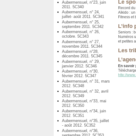
Le spo
Aubermensuel, n°23, juin
2011. 5C340
Record du
Aubermensuel, n° 24,
Aïkido : un
juillet- août 2011. 5C341
Fitness et
Aubermensuel, n° 25,
L’info 
septembre 2011. 5C342
Aubermensuel, n° 26,
Seniors : b
octobre. 5C343
Numéros ut
et petites
Aubermensuel, n° 27,
novembre 2011. 5C344
Les tr
Aubermensuel, n°28,
décembre 2011. 5C345
L’agen
Aubermensuel, n° 29,
janvier 2012. 5C346
En savoir 
Télécharg
Aubermensuel, n°30,
http://www.
février 2012. 5C347
Aubermensuel, n° 31, mars
2012. 5C348
Aubermensuel, n° 32, avril
2012. 5C349
Aubermensuel, n°33, mai
2012. 5C350
Aubermensuel, n°34, juin
2012. 5C351
Aubermensuel, n°35, juillet
- août 2012. 5C352
Aubermensuel, n°36,
septembre 2012. 5C353