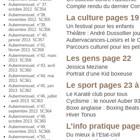
Aubermensuel, n° 37,
Compte rendu du dernier Con
octobre 2012. 5C354
Aubermensuel, n°38,
La culture pages 19
novembre 2012. 5C355
Aubermensuel, n°39,
Un festival pour les enfants
décembre 2012. 5C356
Théâtre : André Dussollier j
Aubermensuel, n° 40,
Aubervacances-Loisirs et le 
janvier 2013. 5C357
Aubermensuel, n°41,
Parcours culturel pour les pet
février 2013. 5C358
Aubermensuel, n°42, mars
Les gens page 22
2013. 5C359
Aubermensuel, n°43, avril
Jessica Meziane
2013. 5C360
Portrait d’une Kid boxeuse
Aubermensuel, n°44, mai
2013. 5C361
Le sport pages 23 à
Aubermensuel, n°45, juin
2013. 5C362
Le Karaté club pour tous
Aubermensuel, n°46, juillet
Cyclisme : le nouvel Auber 9
- août 2013. 5C363
Aubermensuel, n°47,
Boxe anglaise : Boxing Beats
septembre 2013. 5C364
Hiver Tonus
Aubermensuel, n°48,
octobre 2013. 5C365
L’info pratique page
Aubermensuel, n°49,
novembre 2013. 5C366
Du mieux à l’Etat-civil
Aubermensuel, n°50,