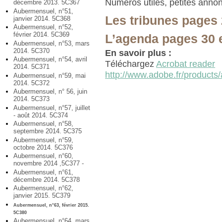
Numéros utiles, petites anno
décembre 2013. 5C367
Aubermensuel, n°51,
Les tribunes pages 
janvier 2014. 5C368
Aubermensuel, n°52,
février 2014. 5C369
L’agenda pages 30 
Aubermensuel, n°53, mars
2014. 5C370
En savoir plus :
Aubermensuel, n°54, avril
Téléchargez
Acrobat reader
2014. 5C371
http://www.adobe.fr/products/
Aubermensuel, n°59, mai
2014. 5C372
Aubermensuel, n° 56, juin
2014. 5C373
Aubermensuel, n°57, juillet
- août 2014. 5C374
Aubermensuel, n°58,
septembre 2014. 5C375
Aubermensuel, n°59,
octobre 2014. 5C376
Aubermensuel, n°60,
novembre 2014 ,5C377 -
Aubermensuel, n°61,
décembre 2014. 5C378
Aubermensuel, n°62,
janvier 2015. 5C379
Aubermensuel, n°63, février 2015.
5C380
Aubermensuel, n°64, mars