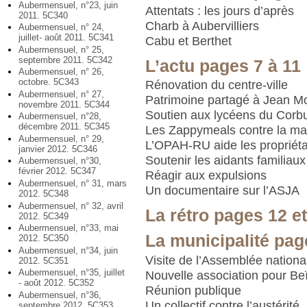
Aubermensuel, n°23, juin
Attentats : les jours d’après
2011. 5C340
Charb à Aubervilliers
Aubermensuel, n° 24,
juillet- août 2011. 5C341
Cabu et Berthet
Aubermensuel, n° 25,
septembre 2011. 5C342
L’actu pages 7 à 11
Aubermensuel, n° 26,
octobre. 5C343
Rénovation du centre-ville
Aubermensuel, n° 27,
Patrimoine partagé à Jean Mo
novembre 2011. 5C344
Soutien aux lycéens du Corbu
Aubermensuel, n°28,
décembre 2011. 5C345
Les Zappymeals contre la ma
Aubermensuel, n° 29,
L’OPAH-RU aide les propriéta
janvier 2012. 5C346
Soutenir les aidants familiaux
Aubermensuel, n°30,
février 2012. 5C347
Réagir aux expulsions
Aubermensuel, n° 31, mars
Un documentaire sur l’ASJA
2012. 5C348
Aubermensuel, n° 32, avril
La rétro pages 12 et
2012. 5C349
Aubermensuel, n°33, mai
La municipalité pag
2012. 5C350
Aubermensuel, n°34, juin
Visite de l’Assemblée nationa
2012. 5C351
Aubermensuel, n°35, juillet
Nouvelle association pour Beï
- août 2012. 5C352
Réunion publique
Aubermensuel, n°36,
Un collectif contre l’austérité
septembre 2012. 5C353