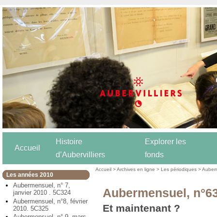
Histoire
Explorer les
Accueil
d’Aubervilliers
fonds
Accueil
>
Archives en ligne
>
Les périodiques
>
Auber
Les années 2010
Aubermensuel, n° 7,
Aubermensuel, n°63,
janvier 2010 . 5C324
Aubermensuel, n°8, février
Et maintenant ?
2010. 5C325
Aubermensuel, n° 9, mars