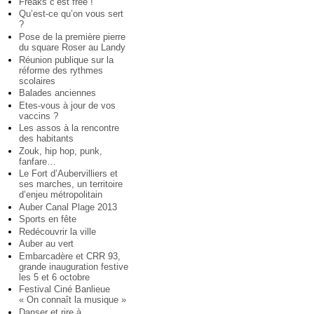
Freaks c’est free !
Qu’est-ce qu’on vous sert
?
Pose de la première pierre
du square Roser au Landy
Réunion publique sur la
réforme des rythmes
scolaires
Balades anciennes
Etes-vous à jour de vos
vaccins ?
Les assos à la rencontre
des habitants
Zouk, hip hop, punk,
fanfare…
Le Fort d’Aubervilliers et
ses marches, un territoire
d’enjeu métropolitain
Auber Canal Plage 2013
Sports en fête
Redécouvrir la ville
Auber au vert
Embarcadère et CRR 93,
grande inauguration festive
les 5 et 6 octobre
Festival Ciné Banlieue
« On connaît la musique »
Danser et rire à