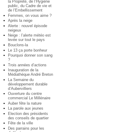
la Propreté, de l’Hygiène
public, du Cadre de vie et
de l’Embellissement
Femmes, on vous aime ?
Après la neige
Alerte : nouvel épisode
neigeux
Neige : l’alerte météo est
levée sur tout le pays
Bouclons-la
Le 13 ça porte bonheur
Pourquoi donner son sang
?
Trois années d’actions
Inauguration de la
Médiathèque André Breton
La Semaine du
développement durable
d’Aubervilliers
Ouverture du centre
commercial Le Millénaire
Auber fête la nature
La parole aux jeunes
Election des présidents
des conseils de quartier
Fête de la ville
Des parrains pour les