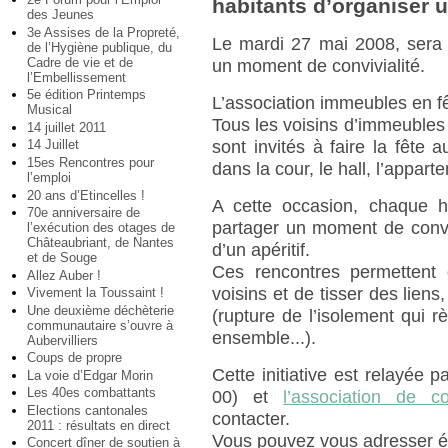
habitants d’organiser 
des Jeunes
3e Assises de la Propreté,
Le mardi 27 mai 2008, sera l
de l’Hygiène publique, du
Cadre de vie et de
un moment de convivialité.
l’Embellissement
5e édition Printemps
L’association immeubles en fêt
Musical
Tous les voisins d’immeubles e
14 juillet 2011
sont invités à faire la fête 
14 Juillet
15es Rencontres pour
dans la cour, le hall, l’appart
l’emploi
20 ans d’Etincelles !
A cette occasion, chaque ha
70e anniversaire de
partager un moment de conviv
l’exécution des otages de
Châteaubriant, de Nantes
d’un apéritif.
et de Souge
Ces rencontres permettent
Allez Auber !
voisins et de tisser des liens,
Vivement la Toussaint !
Une deuxième déchèterie
(rupture de l’isolement qui r
communautaire s’ouvre à
ensemble...).
Aubervilliers
Coups de propre
Cette initiative est relayée p
La voie d’Edgar Morin
Les 40es combattants
00) et
l’association de c
Elections cantonales
contacter.
2011 : résultats en direct
Vous pouvez vous adresser é
Concert dîner de soutien à