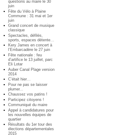
questions au maire le 30
juin
Fête du Vélo à Plaine
Commune : 31 mai et 1er
juin
Grand concert de musique
classique
Spectacles, défilés,
sports, espaces détente…
Kery James en concert à
l’Embarcadère le 27 juin
Fête nationale : feu
d’artifice le 13 juillet, parc
Eli Lotar
Auber Canal Plage version
2014
C’était hier…
Pour ne pas se laisser
plumer...
Chaussez vos patins !
Participez citoyens !
Communiqué du maire
Appel à candidatures pour
les nouvelles équipes de
quartier
Résultats du 1er tour des
élections départementales
2015