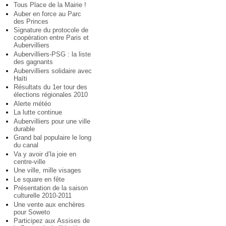
Tous Place de la Mairie !
Auber en force au Parc
des Princes
Signature du protocole de
coopération entre Paris et
Aubervilliers
Aubervilliers-PSG : la liste
des gagnants
Aubervilliers solidaire avec
Haïti
Résultats du 1er tour des
élections régionales 2010
Alerte météo
La lutte continue
Aubervilliers pour une ville
durable
Grand bal populaire le long
du canal
Va y avoir d’la joie en
centre-ville
Une ville, mille visages
Le square en fête
Présentation de la saison
culturelle 2010-2011
Une vente aux enchères
pour Soweto
Participez aux Assises de