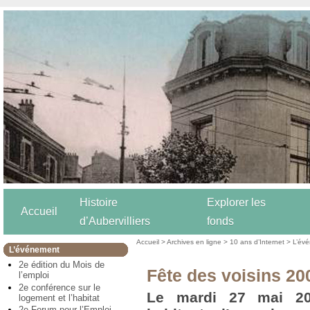
Histoire
Explorer les
Accueil
d’Aubervilliers
fonds
Accueil
>
Archives en ligne
>
10 ans d’Internet
>
L’év
L’événement
2e édition du Mois de
Fête des voisins 20
l’emploi
2e conférence sur le
Le mardi 27 mai 200
logement et l’habitat
2e Forum pour l’Emploi