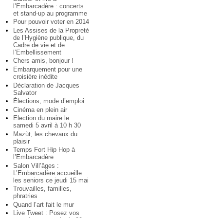
l’Embarcadère : concerts
et stand-up au programme
Pour pouvoir voter en 2014
Les Assises de la Propreté
de l’Hygiène publique, du
Cadre de vie et de
l’Embellissement
Chers amis, bonjour !
Embarquement pour une
croisière inédite
Déclaration de Jacques
Salvator
Élections, mode d’emploi
Cinéma en plein air
Election du maire le
samedi 5 avril à 10 h 30
Mazùt, les chevaux du
plaisir
Temps Fort Hip Hop à
l’Embarcadère
Salon Vill’âges :
L’Embarcadère accueille
les seniors ce jeudi 15 mai
Trouvailles, familles,
phratries
Quand l’art fait le mur
Live Tweet : Posez vos