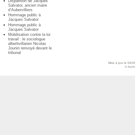
Disparition de Jacques
Salvator, ancien maire
d’Aubervilliers
Hommage public à
Jacques Salvator
Hommage public à
Jacques Salvator
Mobilisation contre la loi
travail : le sociologue
albertivillarien Nicolas
Jounin renvoyé devant le
tribunal
Mise à jour le 06/0
© Archiv