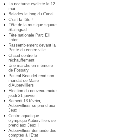
La nocturne cycliste le 12
mai
Balades le long du Canal
C’est la fête !
Fête de la musique square
Stalingrad
Fête nationale Parc Eli
Lotar
Rassemblement devant la
Poste du centre-ville
Chaud contre le
réchauffement
Une marche en mémoire
de Fossary
Pascal Beaudet rend son
mandat de Maire
d’Aubervilliers
Election du nouveau maire
jeudi 21 janvier
Samedi 13 février,
Aubervilliers se prend aux
Jeux !
Centre aquatique
olympique Aubervilliers se
prend aux Jeux !
Aubervilliers demande des
comptes à l’Etat