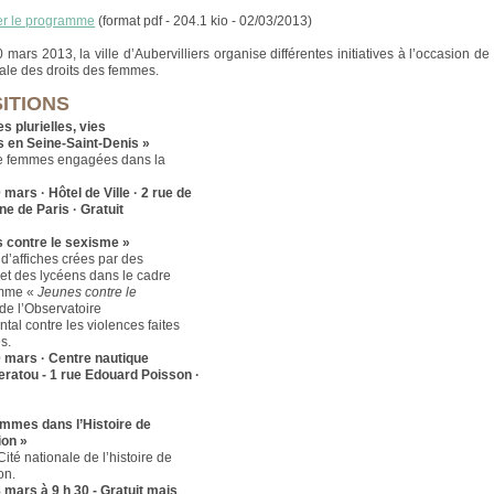
er le programme
(format pdf - 204.1 kio - 02/03/2013)
mars 2013, la ville d’Aubervilliers organise différentes initiatives à l’occasion de
nale des droits des femmes.
ITIONS
 plurielles, vies
s en Seine-Saint-Denis »
de femmes engagées dans la
 mars · Hôtel de Ville · 2 rue de
e de Paris · Gratuit
 contre le sexisme »
 d’affiches crées par des
 et des lycéens dans le cadre
amme «
Jeunes contre le
de l’Observatoire
tal contre les violences faites
s.
 mars · Centre nautique
ratou - 1 rue Edouard Poisson ·
mmes dans l’Histoire de
ion »
 Cité nationale de l’histoire de
on.
 mars à 9 h 30 - Gratuit mais