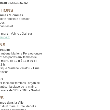
on au 01.48.39.52.62
TIONS
Femmes / Hommes
ion spéciale dans les
ues.
contres et
.
0 mars
- Voir le détail sur
mune.fr
NS
gratuite
nautique Marlène Peratou ouvre
nt ses portes aux femmes le
 mars, de 12 h à 13 h 30 et
21 h.
tique Marlène Peratou - 1 rue
oisson
ant
if Place aux femmes ! organise
nt sur la place de la mairie.
 mars de 17 h à 19 h - Gratuit
FS
es dans la Ville
n du 8 mars, l’Hôtel de Ville
 Maison des femmes.