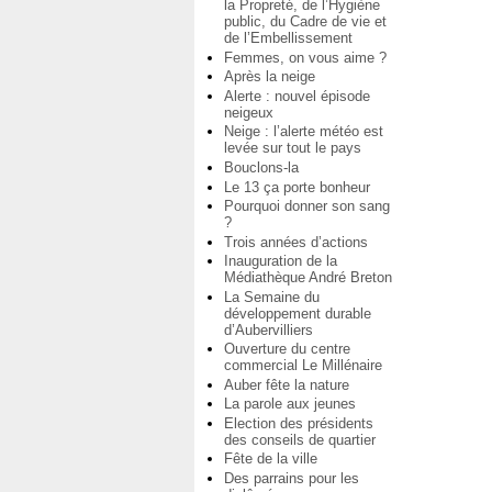
la Propreté, de l’Hygiène
public, du Cadre de vie et
de l’Embellissement
Femmes, on vous aime ?
Après la neige
Alerte : nouvel épisode
neigeux
Neige : l’alerte météo est
levée sur tout le pays
Bouclons-la
Le 13 ça porte bonheur
Pourquoi donner son sang
?
Trois années d’actions
Inauguration de la
Médiathèque André Breton
La Semaine du
développement durable
d’Aubervilliers
Ouverture du centre
commercial Le Millénaire
Auber fête la nature
La parole aux jeunes
Election des présidents
des conseils de quartier
Fête de la ville
Des parrains pour les