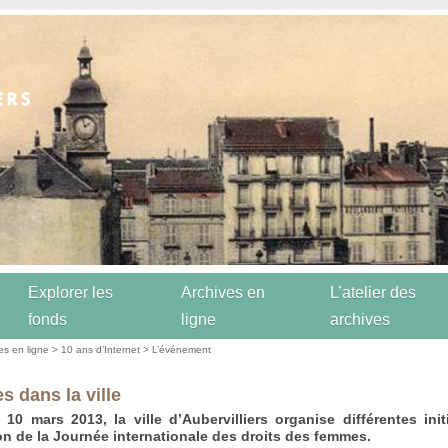
Explorer les
Archives en
L’atelier des
fonds
ligne
archives
es en ligne
>
10 ans d’Internet
>
L’événement
 dans la ville
10 mars 2013, la ville d’Aubervilliers organise différentes init
on de la Journée internationale des droits des femmes.