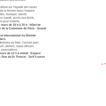
 débat sur l’égalité des sexes
e de la femme dans l’espace
éâtre, musique, stands
on (santé, accès aux droits,
iers pour enfants.
 mars de 16 h à 20 h - Hôtel de
rue de la Commune de Paris - Gratuit
val international Au féminin
liers
femmes du Mali. Concert avec
ré, ateliers, repas africain,
t associations.
mars de 12 h à minuit - Espace
 - Rue du Dr Troncin - Tarif 5 euros
H