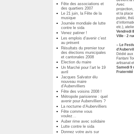
Fête des associations et
Avec
des quartiers 2007
projection,
Le 21 juin, la Fête de la
et la plac
musique
public, th
d’informati
Journée mondiale de lutte
etc.), atel
contre le sida
Vendredi 8
Venez patiner !
Ville · 2 
Les emplois d’avenir c’est
au présent
–
Le Festi
Résultats du premier tour
d’Aubervil
des élections municipales
Dédié aux 
et cantonales 2008
Fantani Tou
Election du maire
artisanat e
Un Marché pour l’art le 19
Samedi 9 
avril
Fraternité
Jacques Salvator élu
nouveau maire
d’Aubervilliers
Fête des voisins 2008 !
Métropole parisienne : quel
avenir pour Aubervilliers ?
La nocturne d’Aubervilliers
Fête comme vous
voulez…
Auber rime avec solidaire
Lutte contre le sida
Donnez votre avis sur