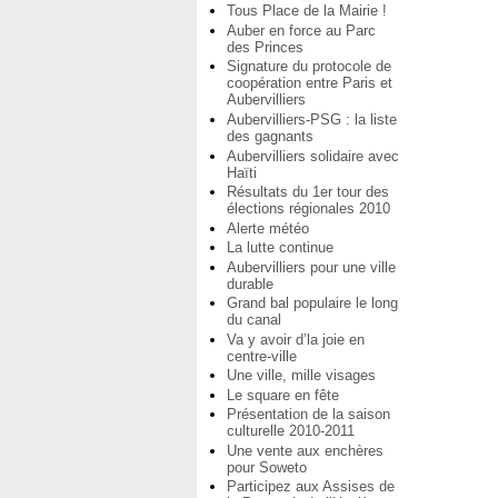
Tous Place de la Mairie !
Auber en force au Parc
des Princes
Signature du protocole de
coopération entre Paris et
Aubervilliers
Aubervilliers-PSG : la liste
des gagnants
Aubervilliers solidaire avec
Haïti
Résultats du 1er tour des
élections régionales 2010
Alerte météo
La lutte continue
Aubervilliers pour une ville
durable
Grand bal populaire le long
du canal
Va y avoir d’la joie en
centre-ville
Une ville, mille visages
Le square en fête
Présentation de la saison
culturelle 2010-2011
Une vente aux enchères
pour Soweto
Participez aux Assises de