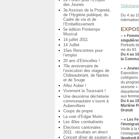
des Jeunes
Télécharg
3e Assises de la Propreté,
de l’Hygiène publique, du
Du 4 au 10 
Cadre de vie et de
internatio
l’Embellissement
EXPOS
5e édition Printemps
Musical
–
« Femmes
14 juillet 2011
singulière
14 Juillet
Portraits 
vie du 93.
15es Rencontres pour
Du 4 au 10
l’emploi
la Commun
20 ans d’Etincelles !
70e anniversaire de
–
« Jeunes
l’exécution des otages de
Exposition
Châteaubriant, de Nantes
collégiens
et de Souge
du progr
Allez Auber !
sexisme
» 
Vivement la Toussaint !
départemen
Une deuxième déchèterie
aux femme
communautaire s’ouvre à
Du 4 au 10
Aubervilliers
Marlène Pe
Gratuit
Coups de propre
La voie d’Edgar Morin
–
« Les Fe
Les 40es combattants
l’immigrat
Elections cantonales
Visite à la
2011 : résultats en direct
l’immigrati
Concert dîner de soutien à
Vendredi 8