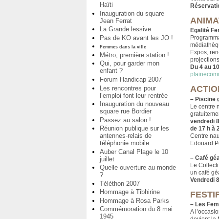
Haïti
Réservati
Inauguration du square
ANIMA
Jean Ferrat
La Grande lessive
Egalité 
Pas de KO avant les JO !
Programmat
médiathèq
Femmes dans la ville
Expos, ren
Métro, première station !
projections
Qui, pour garder mon
Du 4 au 1
enfant ?
plainecom
Forum Handicap 2007
ACTIO
Les rencontres pour
l’emploi font leur rentrée
–
Piscine 
Inauguration du nouveau
Le centre 
square rue Bordier
gratuiteme
Passez au salon !
vendredi 8
Réunion publique sur les
de 17 h à 
antennes-relais de
Centre nau
téléphonie mobile
Edouard P
Auber Canal Plage le 10
–
Café gé
juillet
Le Collect
Quelle ouverture au monde
un café géa
?
Vendredi 8
Téléthon 2007
Hommage à Tibhirine
FESTI
Hommage à Rosa Parks
–
Les Femm
Commémoration du 8 mai
A l’occasio
1945
devient la