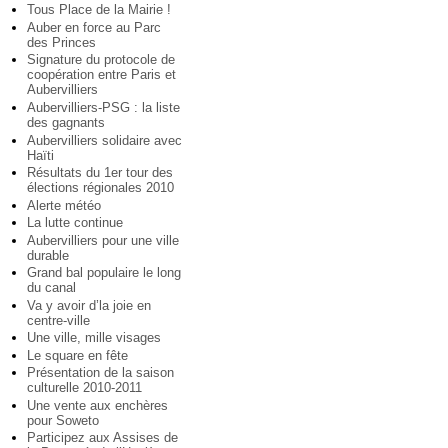
Tous Place de la Mairie !
Auber en force au Parc
des Princes
Signature du protocole de
coopération entre Paris et
Aubervilliers
Aubervilliers-PSG : la liste
des gagnants
Aubervilliers solidaire avec
Haïti
Résultats du 1er tour des
élections régionales 2010
Alerte météo
La lutte continue
Aubervilliers pour une ville
durable
Grand bal populaire le long
du canal
Va y avoir d’la joie en
centre-ville
Une ville, mille visages
Le square en fête
Présentation de la saison
culturelle 2010-2011
Une vente aux enchères
pour Soweto
Participez aux Assises de