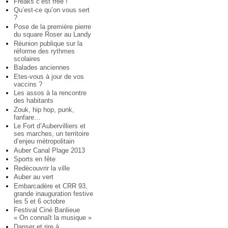
Freaks c’est free !
Qu’est-ce qu’on vous sert
?
Pose de la première pierre
du square Roser au Landy
Réunion publique sur la
réforme des rythmes
scolaires
Balades anciennes
Etes-vous à jour de vos
vaccins ?
Les assos à la rencontre
des habitants
Zouk, hip hop, punk,
fanfare…
Le Fort d’Aubervilliers et
ses marches, un territoire
d’enjeu métropolitain
Auber Canal Plage 2013
Sports en fête
Redécouvrir la ville
Auber au vert
Embarcadère et CRR 93,
grande inauguration festive
les 5 et 6 octobre
Festival Ciné Banlieue
« On connaît la musique »
Danser et rire à