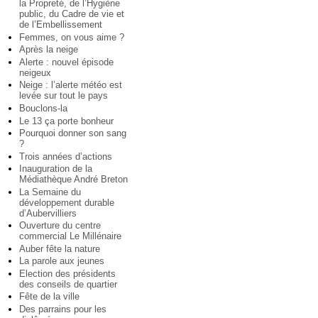
la Propreté, de l’Hygiène
public, du Cadre de vie et
de l’Embellissement
Femmes, on vous aime ?
Après la neige
Alerte : nouvel épisode
neigeux
Neige : l’alerte météo est
levée sur tout le pays
Bouclons-la
Le 13 ça porte bonheur
Pourquoi donner son sang
?
Trois années d’actions
Inauguration de la
Médiathèque André Breton
La Semaine du
développement durable
d’Aubervilliers
Ouverture du centre
commercial Le Millénaire
Auber fête la nature
La parole aux jeunes
Election des présidents
des conseils de quartier
Fête de la ville
Des parrains pour les