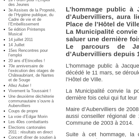
des Jeunes
L’hommage public à J
3e Assises de la Propreté,
de l’Hygiène publique, du
d’Aubervilliers, aura 
Cadre de vie et de
Place de l’Hôtel de Ville
l’Embellissement
5e édition Printemps
La Municipalité convie 
Musical
saluer une dernière fois
14 juillet 2011
14 Juillet
Le parcours de Ja
15es Rencontres pour
d’Aubervilliers depuis 
l’emploi
20 ans d’Etincelles !
L’hommage public à Jacques 
70e anniversaire de
l’exécution des otages de
décédé le 11 mars, se déroul
Châteaubriant, de Nantes
l’Hôtel de Ville.
et de Souge
Allez Auber !
La Municipalité convie la p
Vivement la Toussaint !
Une deuxième déchèterie
dernière fois celui qui fut leur
communautaire s’ouvre à
Aubervilliers
Maire d’Aubervilliers de 2008 
Coups de propre
aussi conseiller régional de
La voie d’Edgar Morin
Les 40es combattants
Commune de 2003 à 2014.
Elections cantonales
2011 : résultats en direct
Suite à cet hommage, la c
Concert dîner de soutien à