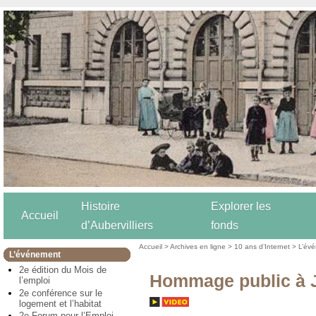
Histoire
Explorer les
Accueil
d’Aubervilliers
fonds
Accueil
>
Archives en ligne
>
10 ans d’Internet
>
L’év
L’événement
2e édition du Mois de
Hommage public à 
l’emploi
2e conférence sur le
logement et l’habitat
2e Forum pour l’Emploi