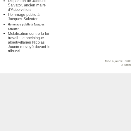
Disparition de Jacques
Salvator, ancien maire
d’Aubervilliers
Hommage public à
Jacques Salvator
Hommage public à Jacques
Salvator
Mobilisation contre la loi
travail : le sociologue
albertivillarien Nicolas
Jounin renvoyé devant le
tribunal
Mise à jour le 09/0
© Archiv