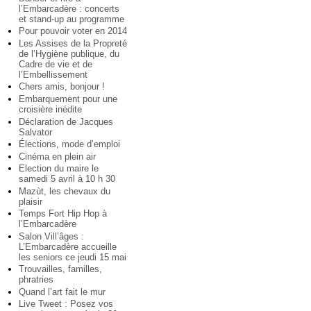
l’Embarcadère : concerts
et stand-up au programme
Pour pouvoir voter en 2014
Les Assises de la Propreté
de l’Hygiène publique, du
Cadre de vie et de
l’Embellissement
Chers amis, bonjour !
Embarquement pour une
croisière inédite
Déclaration de Jacques
Salvator
Élections, mode d’emploi
Cinéma en plein air
Election du maire le
samedi 5 avril à 10 h 30
Mazùt, les chevaux du
plaisir
Temps Fort Hip Hop à
l’Embarcadère
Salon Vill’âges :
L’Embarcadère accueille
les seniors ce jeudi 15 mai
Trouvailles, familles,
phratries
Quand l’art fait le mur
Live Tweet : Posez vos