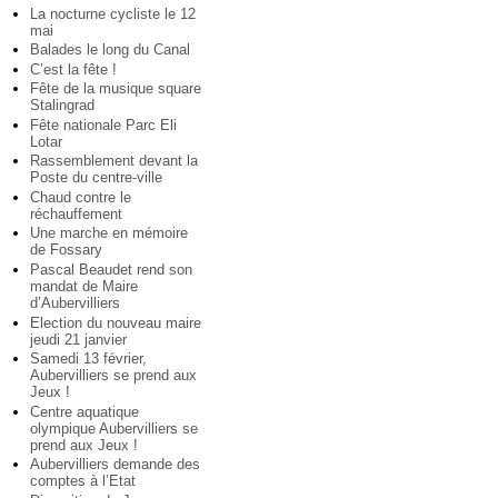
La nocturne cycliste le 12
mai
Balades le long du Canal
C’est la fête !
Fête de la musique square
Stalingrad
Fête nationale Parc Eli
Lotar
Rassemblement devant la
Poste du centre-ville
Chaud contre le
réchauffement
Une marche en mémoire
de Fossary
Pascal Beaudet rend son
mandat de Maire
d’Aubervilliers
Election du nouveau maire
jeudi 21 janvier
Samedi 13 février,
Aubervilliers se prend aux
Jeux !
Centre aquatique
olympique Aubervilliers se
prend aux Jeux !
Aubervilliers demande des
comptes à l’Etat