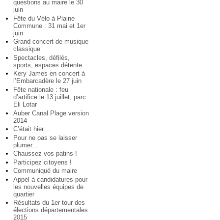
questions au maire le 30
juin
Fête du Vélo à Plaine
Commune : 31 mai et 1er
juin
Grand concert de musique
classique
Spectacles, défilés,
sports, espaces détente…
Kery James en concert à
l’Embarcadère le 27 juin
Fête nationale : feu
d’artifice le 13 juillet, parc
Eli Lotar
Auber Canal Plage version
2014
C’était hier…
Pour ne pas se laisser
plumer...
Chaussez vos patins !
Participez citoyens !
Communiqué du maire
Appel à candidatures pour
les nouvelles équipes de
quartier
Résultats du 1er tour des
élections départementales
2015