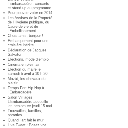
l’Embarcadère : concerts
et stand-up au programme
Pour pouvoir voter en 2014
Les Assises de la Propreté
de l’Hygiène publique, du
Cadre de vie et de
l’Embellissement
Chers amis, bonjour !
Embarquement pour une
croisière inédite
Déclaration de Jacques
Salvator
Élections, mode d’emploi
Cinéma en plein air
Election du maire le
samedi 5 avril à 10 h 30
Mazùt, les chevaux du
plaisir
Temps Fort Hip Hop à
l’Embarcadère
Salon Vill’âges :
L’Embarcadère accueille
les seniors ce jeudi 15 mai
Trouvailles, familles,
phratries
Quand l’art fait le mur
Live Tweet : Posez vos