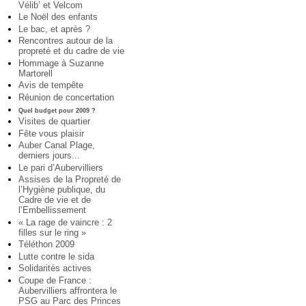
Vélib’ et Velcom
Le Noël des enfants
Le bac, et après ?
Rencontres autour de la
propreté et du cadre de vie
Hommage à Suzanne
Martorell
Avis de tempête
Réunion de concertation
Quel budget pour 2009 ?
Visites de quartier
Fête vous plaisir
Auber Canal Plage,
derniers jours...
Le pari d’Aubervilliers
Assises de la Propreté de
l’Hygiène publique, du
Cadre de vie et de
l’Embellissement
« La rage de vaincre : 2
filles sur le ring »
Téléthon 2009
Lutte contre le sida
Solidarités actives
Coupe de France :
Aubervilliers affrontera le
PSG au Parc des Princes