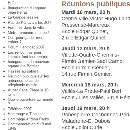
Réunions publiques
Haïti
Inauguration du square
Mardi 10 mars, 20 h
Jean Ferrat
La Grande lessive
Centre-ville-Victor Hugo-Land
Pas de KO avant les JO !
Pressensé-Marcreux
Femmes dans la ville
Ecole Edgar Quinet,
Métro, première station !
2 rue Edgar Quinet
Qui, pour garder mon
enfant ?
Forum Handicap 2007
Jeudi 12 mars, 20 h
Les rencontres pour
Villette-Quatre-Chemins-
l’emploi font leur rentrée
Firmin Gémier-Sadi Carnot
Inauguration du nouveau
square rue Bordier
Ecole Firmin Gémier,
Passez au salon !
14 rue Firmin Gémier.
Réunion publique sur les
antennes-relais de
Mercredi 18 mars, 20 h
téléphonie mobile
Auber Canal Plage le 10
Vallès-La Frette-Paul Bert
juillet
Ecole Jules Vallès, 5 rue Hém
Quelle ouverture au monde
?
Jeudi 19 mars, 20 h
Téléthon 2007
Robespierre-Cochennec-Péri
Hommage à Tibhirine
Hommage à Rosa Parks
Maladrerie-E. Dubois
Commémoration du 8 mai
Ecole Joliot Curie
1945