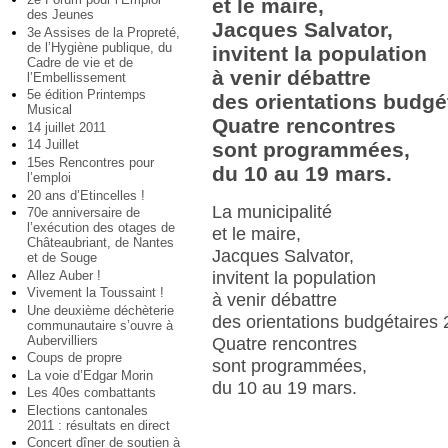
et le maire,
des Jeunes
Jacques Salvator,
3e Assises de la Propreté,
de l’Hygiène publique, du
invitent la population
Cadre de vie et de
à venir débattre
l’Embellissement
5e édition Printemps
des orientations budgé
Musical
Quatre rencontres
14 juillet 2011
14 Juillet
sont programmées,
15es Rencontres pour
du 10 au 19 mars.
l’emploi
20 ans d’Etincelles !
La municipalité
70e anniversaire de
l’exécution des otages de
et le maire,
Châteaubriant, de Nantes
Jacques Salvator,
et de Souge
Allez Auber !
invitent la population
Vivement la Toussaint !
à venir débattre
Une deuxième déchèterie
des orientations budgétaires 
communautaire s’ouvre à
Aubervilliers
Quatre rencontres
Coups de propre
sont programmées,
La voie d’Edgar Morin
du 10 au 19 mars.
Les 40es combattants
Elections cantonales
2011 : résultats en direct
Concert dîner de soutien à