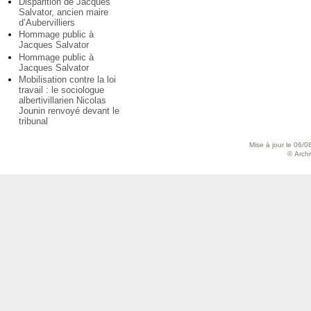
Disparition de Jacques
Salvator, ancien maire
d’Aubervilliers
Hommage public à
Jacques Salvator
Hommage public à
Jacques Salvator
Mobilisation contre la loi
travail : le sociologue
albertivillarien Nicolas
Jounin renvoyé devant le
tribunal
Mise à jour le 06/0
© Archiv