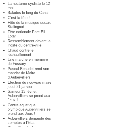
La nocturne cycliste le 12
mai
Balades le long du Canal
C’est la fête !
Fête de la musique square
Stalingrad
Fête nationale Parc Eli
Lotar
Rassemblement devant la
Poste du centre-ville
Chaud contre le
réchauffement
Une marche en mémoire
de Fossary
Pascal Beaudet rend son
mandat de Maire
d’Aubervilliers
Election du nouveau maire
jeudi 21 janvier
Samedi 13 février,
Aubervilliers se prend aux
Jeux !
Centre aquatique
olympique Aubervilliers se
prend aux Jeux !
Aubervilliers demande des
comptes à l’Etat