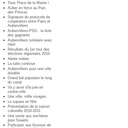
Tous Place de la Mairie !
Auber en force au Parc
des Princes
Signature du protocole de
coopération entre Paris et
Aubervilliers
Aubervilliers-PSG : la liste
des gagnants
Aubervilliers solidaire avec
Haïti
Résultats du 1er tour des
élections régionales 2010
Alerte météo
La lutte continue
Aubervilliers pour une ville
durable
Grand bal populaire le long
du canal
Va y avoir d’la joie en
centre-ville
Une ville, mille visages
Le square en fête
Présentation de la saison
culturelle 2010-2011
Une vente aux enchères
pour Soweto
Participez aux Assises de