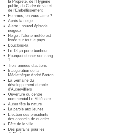
la Propreté, de l’Hygiène
public, du Cadre de vie et
de l’Embellissement
Femmes, on vous aime ?
Après la neige
Alerte : nouvel épisode
neigeux
Neige : l’alerte météo est
levée sur tout le pays
Bouclons-la
Le 13 ça porte bonheur
Pourquoi donner son sang
?
Trois années d’actions
Inauguration de la
Médiathèque André Breton
La Semaine du
développement durable
d’Aubervilliers
Ouverture du centre
commercial Le Millénaire
Auber fête la nature
La parole aux jeunes
Election des présidents
des conseils de quartier
Fête de la ville
Des parrains pour les