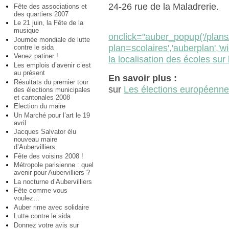
24-26 rue de la Maladrerie.
Fête des associations et
des quartiers 2007
Le 21 juin, la Fête de la
musique
onclick="auber_popup('/plans
Journée mondiale de lutte
plan=scolaires','auberplan','
contre le sida
Venez patiner !
la localisation des écoles sur l
Les emplois d’avenir c’est
au présent
En savoir plus :
Résultats du premier tour
sur
Les élections européenn
des élections municipales
et cantonales 2008
Election du maire
Un Marché pour l’art le 19
avril
Jacques Salvator élu
nouveau maire
d’Aubervilliers
Fête des voisins 2008 !
Métropole parisienne : quel
avenir pour Aubervilliers ?
La nocturne d’Aubervilliers
Fête comme vous
voulez…
Auber rime avec solidaire
Lutte contre le sida
Donnez votre avis sur