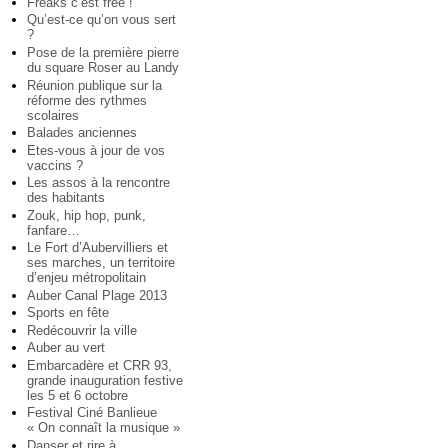
Freaks c’est free !
Qu’est-ce qu’on vous sert
?
Pose de la première pierre
du square Roser au Landy
Réunion publique sur la
réforme des rythmes
scolaires
Balades anciennes
Etes-vous à jour de vos
vaccins ?
Les assos à la rencontre
des habitants
Zouk, hip hop, punk,
fanfare…
Le Fort d’Aubervilliers et
ses marches, un territoire
d’enjeu métropolitain
Auber Canal Plage 2013
Sports en fête
Redécouvrir la ville
Auber au vert
Embarcadère et CRR 93,
grande inauguration festive
les 5 et 6 octobre
Festival Ciné Banlieue
« On connaît la musique »
Danser et rire à