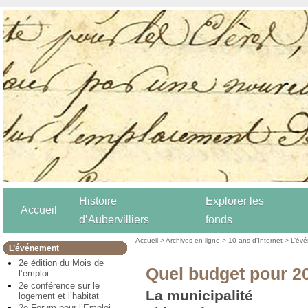
Histoire
Explorer les
Accueil
d’Aubervilliers
fonds
Accueil
>
Archives en ligne
>
10 ans d’Internet
>
L’év
L’événement
2e édition du Mois de
Quel budget pour 2
l’emploi
2e conférence sur le
La municipalité
logement et l’habitat
2e Forum pour l’Emploi