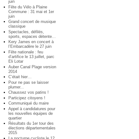
juin
Fête du Vélo à Plaine
Commune : 31 mai et 1er
juin
Grand concert de musique
classique
Spectacles, défilés,
sports, espaces détente…
Kery James en concert à
l’Embarcadère le 27 juin
Fête nationale : feu
d’artifice le 13 juillet, parc
Eli Lotar
Auber Canal Plage version
2014
C’était hier…
Pour ne pas se laisser
plumer...
Chaussez vos patins !
Participez citoyens !
Communiqué du maire
Appel à candidatures pour
les nouvelles équipes de
quartier
Résultats du 1er tour des
élections départementales
2015
La nocturne cycliste le 12