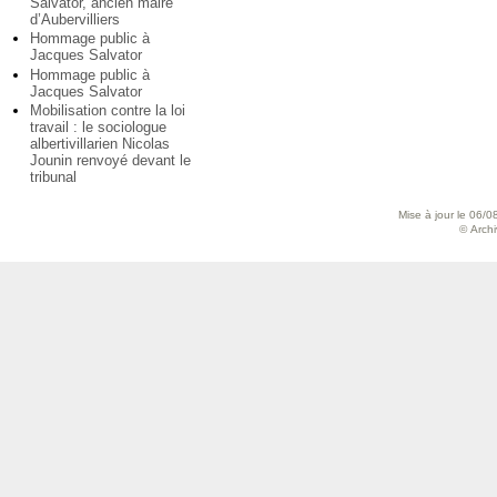
Salvator, ancien maire
d’Aubervilliers
Hommage public à
Jacques Salvator
Hommage public à
Jacques Salvator
Mobilisation contre la loi
travail : le sociologue
albertivillarien Nicolas
Jounin renvoyé devant le
tribunal
Mise à jour le 06/0
© Archiv