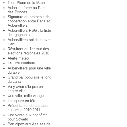
Tous Place de la Mairie !
Auber en force au Parc
des Princes
Signature du protocole de
coopération entre Paris et
Aubervilliers
Aubervilliers-PSG : la liste
des gagnants
Aubervilliers solidaire avec
Haïti
Résultats du 1er tour des
élections régionales 2010
Alerte météo
La lutte continue
Aubervilliers pour une ville
durable
Grand bal populaire le long
du canal
Va y avoir d’la joie en
centre-ville
Une ville, mille visages
Le square en fête
Présentation de la saison
culturelle 2010-2011
Une vente aux enchères
pour Soweto
Participez aux Assises de