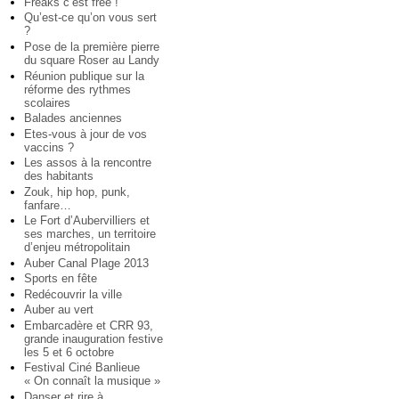
Freaks c’est free !
Qu’est-ce qu’on vous sert
?
Pose de la première pierre
du square Roser au Landy
Réunion publique sur la
réforme des rythmes
scolaires
Balades anciennes
Etes-vous à jour de vos
vaccins ?
Les assos à la rencontre
des habitants
Zouk, hip hop, punk,
fanfare…
Le Fort d’Aubervilliers et
ses marches, un territoire
d’enjeu métropolitain
Auber Canal Plage 2013
Sports en fête
Redécouvrir la ville
Auber au vert
Embarcadère et CRR 93,
grande inauguration festive
les 5 et 6 octobre
Festival Ciné Banlieue
« On connaît la musique »
Danser et rire à