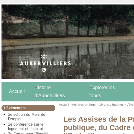
Histoire
Explorer les
Accueil
d’Aubervilliers
fonds
Accueil
>
Archives en ligne
>
10 ans d’Internet
>
L’év
L’événement
2e édition du Mois de
Les Assises de la P
l’emploi
2e conférence sur le
publique, du Cadre 
logement et l’habitat
2e Forum pour l’Emploi