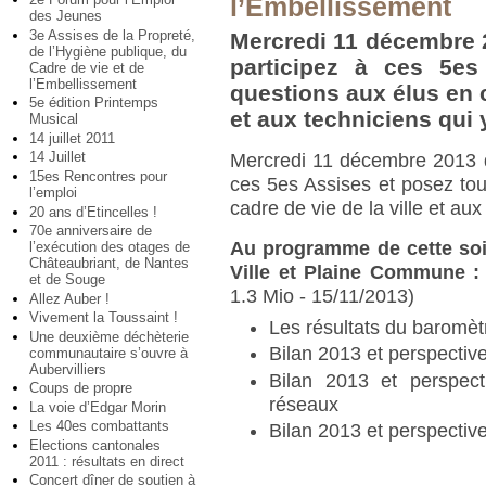
l’Embellissement
des Jeunes
3e Assises de la Propreté,
Mercredi 11 décembre 2
de l’Hygiène publique, du
participez à ces 5es
Cadre de vie et de
l’Embellissement
questions aux élus en c
5e édition Printemps
et aux techniciens qui y
Musical
14 juillet 2011
14 Juillet
Mercredi 11 décembre 2013 d
15es Rencontres pour
ces 5es Assises et posez to
l’emploi
cadre de vie de la ville et aux
20 ans d’Etincelles !
70e anniversaire de
Au programme de cette soi
l’exécution des otages de
Châteaubriant, de Nantes
Ville et Plaine Commune :
et de Souge
1.3 Mio - 15/11/2013)
Allez Auber !
Vivement la Toussaint !
Les résultats du baromè
Une deuxième déchèterie
Bilan 2013 et perspectiv
communautaire s’ouvre à
Aubervilliers
Bilan 2013 et perspec
Coups de propre
réseaux
La voie d’Edgar Morin
Les 40es combattants
Bilan 2013 et perspectiv
Elections cantonales
2011 : résultats en direct
Concert dîner de soutien à