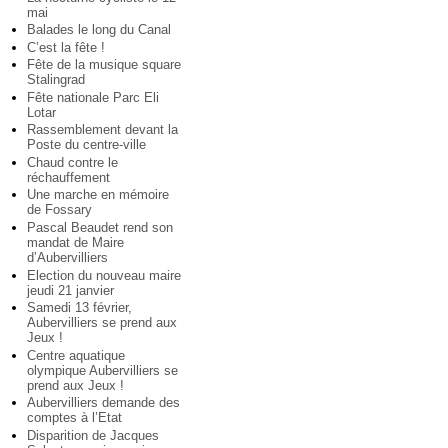
mai
Balades le long du Canal
C’est la fête !
Fête de la musique square
Stalingrad
Fête nationale Parc Eli
Lotar
Rassemblement devant la
Poste du centre-ville
Chaud contre le
réchauffement
Une marche en mémoire
de Fossary
Pascal Beaudet rend son
mandat de Maire
d’Aubervilliers
Election du nouveau maire
jeudi 21 janvier
Samedi 13 février,
Aubervilliers se prend aux
Jeux !
Centre aquatique
olympique Aubervilliers se
prend aux Jeux !
Aubervilliers demande des
comptes à l’Etat
Disparition de Jacques