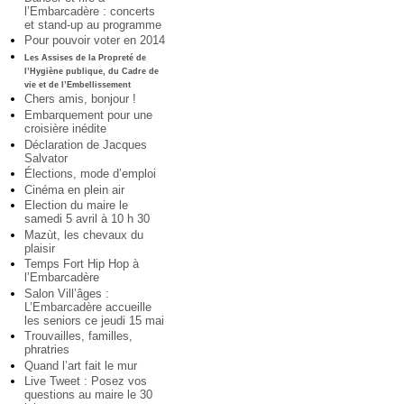
l’Embarcadère : concerts
et stand-up au programme
Pour pouvoir voter en 2014
Les Assises de la Propreté de
l’Hygiène publique, du Cadre de
vie et de l’Embellissement
Chers amis, bonjour !
Embarquement pour une
croisière inédite
Déclaration de Jacques
Salvator
Élections, mode d’emploi
Cinéma en plein air
Election du maire le
samedi 5 avril à 10 h 30
Mazùt, les chevaux du
plaisir
Temps Fort Hip Hop à
l’Embarcadère
Salon Vill’âges :
L’Embarcadère accueille
les seniors ce jeudi 15 mai
Trouvailles, familles,
phratries
Quand l’art fait le mur
Live Tweet : Posez vos
questions au maire le 30