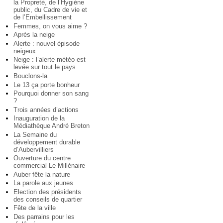
la Propreté, de l’Hygiène
public, du Cadre de vie et
de l’Embellissement
Femmes, on vous aime ?
Après la neige
Alerte : nouvel épisode
neigeux
Neige : l’alerte météo est
levée sur tout le pays
Bouclons-la
Le 13 ça porte bonheur
Pourquoi donner son sang
?
Trois années d’actions
Inauguration de la
Médiathèque André Breton
La Semaine du
développement durable
d’Aubervilliers
Ouverture du centre
commercial Le Millénaire
Auber fête la nature
La parole aux jeunes
Election des présidents
des conseils de quartier
Fête de la ville
Des parrains pour les