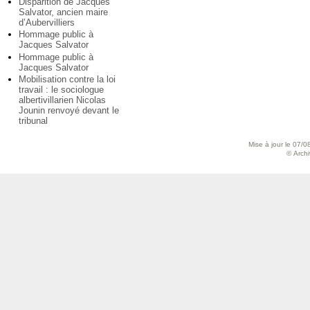
Disparition de Jacques
Salvator, ancien maire
d’Aubervilliers
Hommage public à
Jacques Salvator
Hommage public à
Jacques Salvator
Mobilisation contre la loi
travail : le sociologue
albertivillarien Nicolas
Jounin renvoyé devant le
tribunal
Mise à jour le 07/0
© Archiv