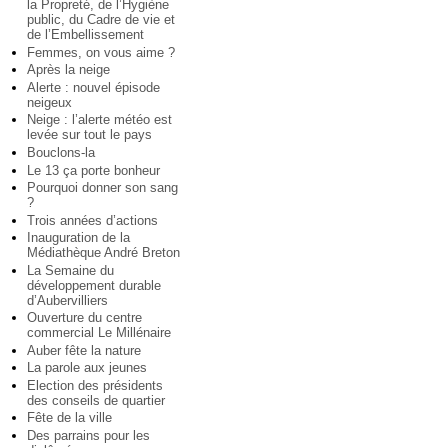
la Propreté, de l’Hygiène
public, du Cadre de vie et
de l’Embellissement
Femmes, on vous aime ?
Après la neige
Alerte : nouvel épisode
neigeux
Neige : l’alerte météo est
levée sur tout le pays
Bouclons-la
Le 13 ça porte bonheur
Pourquoi donner son sang
?
Trois années d’actions
Inauguration de la
Médiathèque André Breton
La Semaine du
développement durable
d’Aubervilliers
Ouverture du centre
commercial Le Millénaire
Auber fête la nature
La parole aux jeunes
Election des présidents
des conseils de quartier
Fête de la ville
Des parrains pour les