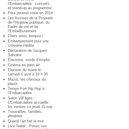
l’Embarcadère : concerts
et stand-up au programme
Pour pouvoir voter en 2014
Les Assises de la Propreté
de l’Hygiène publique, du
Cadre de vie et de
l’Embellissement
Chers amis, bonjour !
Embarquement pour une
croisière inédite
Déclaration de Jacques
Salvator
Élections, mode d’emploi
Cinéma en plein air
Election du maire le
samedi 5 avril à 10 h 30
Mazùt, les chevaux du
plaisir
Temps Fort Hip Hop à
l’Embarcadère
Salon Vill’âges :
L’Embarcadère accueille
les seniors ce jeudi 15 mai
Trouvailles, familles,
phratries
Quand l’art fait le mur
Live Tweet : Posez vos