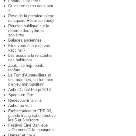
Freaks c’est free !
Qu’est-ce qu’on vous sert
?
Pose de la première pierre
du square Roser au Landy
Réunion publique sur la
réforme des rythmes
scolaires
Balades anciennes
Etes-vous à jour de vos
vaccins ?
Les assos à la rencontre
des habitants
Zouk, hip hop, punk,
fanfare…
Le Fort d’Aubervilliers et
ses marches, un territoire
d’enjeu métropolitain
Auber Canal Plage 2013
Sports en fête
Redécouvrir la ville
Auber au vert
Embarcadère et CRR 93,
grande inauguration festive
les 5 et 6 octobre
Festival Ciné Banlieue
« On connaît la musique »
Danser et rire à