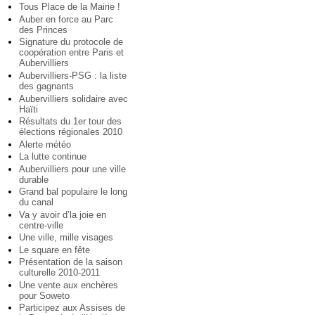
Tous Place de la Mairie !
Auber en force au Parc
des Princes
Signature du protocole de
coopération entre Paris et
Aubervilliers
Aubervilliers-PSG : la liste
des gagnants
Aubervilliers solidaire avec
Haïti
Résultats du 1er tour des
élections régionales 2010
Alerte météo
La lutte continue
Aubervilliers pour une ville
durable
Grand bal populaire le long
du canal
Va y avoir d’la joie en
centre-ville
Une ville, mille visages
Le square en fête
Présentation de la saison
culturelle 2010-2011
Une vente aux enchères
pour Soweto
Participez aux Assises de