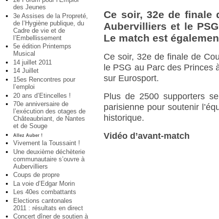
des Jeunes
Ce soir, 32e de final
3e Assises de la Propreté,
de l’Hygiène publique, du
Aubervilliers et le PS
Cadre de vie et de
Le match est également
l’Embellissement
5e édition Printemps
Musical
Ce soir, 32e de finale de Co
14 juillet 2011
le PSG au Parc des Princes à
14 Juillet
sur Eurosport.
15es Rencontres pour
l’emploi
Plus de 2500 supporters se 
20 ans d’Etincelles !
70e anniversaire de
parisienne pour soutenir l’éq
l’exécution des otages de
historique.
Châteaubriant, de Nantes
et de Souge
Vidéo d’avant-match
Allez Auber !
Vivement la Toussaint !
Une deuxième déchèterie
communautaire s’ouvre à
Aubervilliers
Coups de propre
La voie d’Edgar Morin
Les 40es combattants
Elections cantonales
2011 : résultats en direct
Concert dîner de soutien à