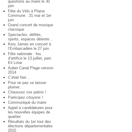
questions au maire le 30
juin
Fête du Vélo à Plaine
Commune : 31 mai et 1er
juin
Grand concert de musique
classique
Spectacles, défilés,
sports, espaces détente…
Kery James en concert à
l’Embarcadère le 27 juin
Fête nationale : feu
d’artifice le 13 juillet, parc
Eli Lotar
Auber Canal Plage version
2014
C’était hier…
Pour ne pas se laisser
plumer...
Chaussez vos patins !
Participez citoyens !
Communiqué du maire
Appel à candidatures pour
les nouvelles équipes de
quartier
Résultats du 1er tour des
élections départementales
2015