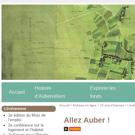
Histoire
Explorer les
Accueil
d’Aubervilliers
fonds
Accueil
>
Archives en ligne
>
10 ans d’Internet
>
L’év
L’événement
2e édition du Mois de
Allez Auber !
l’emploi
2e conférence sur le
logement et l’habitat
2e Forum pour l’Emploi