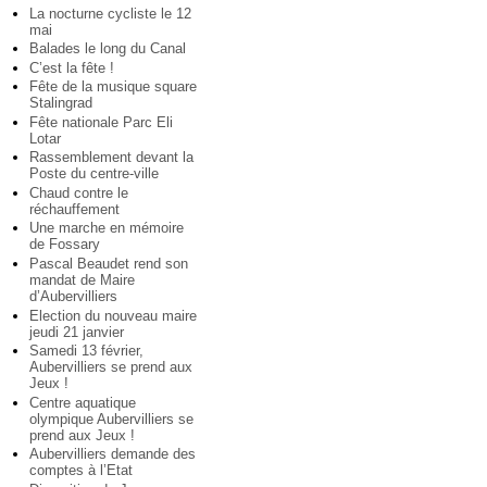
La nocturne cycliste le 12
mai
Balades le long du Canal
C’est la fête !
Fête de la musique square
Stalingrad
Fête nationale Parc Eli
Lotar
Rassemblement devant la
Poste du centre-ville
Chaud contre le
réchauffement
Une marche en mémoire
de Fossary
Pascal Beaudet rend son
mandat de Maire
d’Aubervilliers
Election du nouveau maire
jeudi 21 janvier
Samedi 13 février,
Aubervilliers se prend aux
Jeux !
Centre aquatique
olympique Aubervilliers se
prend aux Jeux !
Aubervilliers demande des
comptes à l’Etat