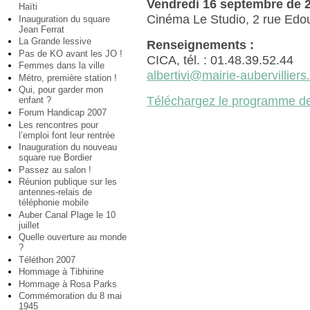
Vendredi 16 septembre de 2
Haïti
Cinéma Le Studio, 2 rue Edou
Inauguration du square
Jean Ferrat
La Grande lessive
Renseignements :
Pas de KO avant les JO !
CICA, tél. : 01.48.39.52.44
Femmes dans la ville
albertivi@mairie-aubervilliers.
Métro, première station !
Qui, pour garder mon
Téléchargez le programme de
enfant ?
Forum Handicap 2007
Les rencontres pour
l’emploi font leur rentrée
Inauguration du nouveau
square rue Bordier
Passez au salon !
Réunion publique sur les
antennes-relais de
téléphonie mobile
Auber Canal Plage le 10
juillet
Quelle ouverture au monde
?
Téléthon 2007
Hommage à Tibhirine
Hommage à Rosa Parks
Commémoration du 8 mai
1945