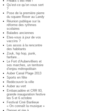
Freaks c’est free !
Qu’est-ce qu’on vous sert
?
Pose de la première pierre
du square Roser au Landy
Réunion publique sur la
réforme des rythmes
scolaires
Balades anciennes
Etes-vous à jour de vos
vaccins ?
Les assos à la rencontre
des habitants
Zouk, hip hop, punk,
fanfare…
Le Fort d’Aubervilliers et
ses marches, un territoire
d’enjeu métropolitain
Auber Canal Plage 2013
Sports en fête
Redécouvrir la ville
Auber au vert
Embarcadère et CRR 93,
grande inauguration festive
les 5 et 6 octobre
Festival Ciné Banlieue
« On connaît la musique »
Danser et rire à