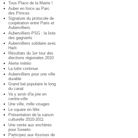
Tous Place de la Mairie !
Auber en force au Parc
des Princes
Signature du protocole de
coopération entre Paris et
Aubervilliers
Aubervilliers-PSG : la liste
des gagnants
Aubervilliers solidaire avec
Haïti
Résultats du 1er tour des
élections régionales 2010
Alerte météo
La lutte continue
Aubervilliers pour une ville
durable
Grand bal populaire le long
du canal
Va y avoir d’la joie en
centre-ville
Une ville, mille visages
Le square en fête
Présentation de la saison
culturelle 2010-2011
Une vente aux enchères
pour Soweto
Participez aux Assises de