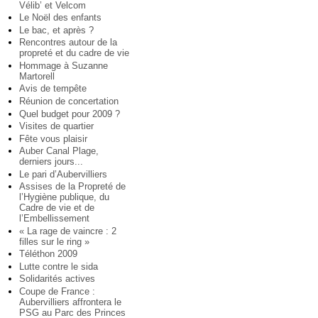
Vélib’ et Velcom
Le Noël des enfants
Le bac, et après ?
Rencontres autour de la
propreté et du cadre de vie
Hommage à Suzanne
Martorell
Avis de tempête
Réunion de concertation
Quel budget pour 2009 ?
Visites de quartier
Fête vous plaisir
Auber Canal Plage,
derniers jours...
Le pari d’Aubervilliers
Assises de la Propreté de
l’Hygiène publique, du
Cadre de vie et de
l’Embellissement
« La rage de vaincre : 2
filles sur le ring »
Téléthon 2009
Lutte contre le sida
Solidarités actives
Coupe de France :
Aubervilliers affrontera le
PSG au Parc des Princes