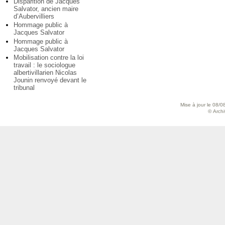
Disparition de Jacques
Salvator, ancien maire
d’Aubervilliers
Hommage public à
Jacques Salvator
Hommage public à
Jacques Salvator
Mobilisation contre la loi
travail : le sociologue
albertivillarien Nicolas
Jounin renvoyé devant le
tribunal
Mise à jour le 08/0
© Archiv