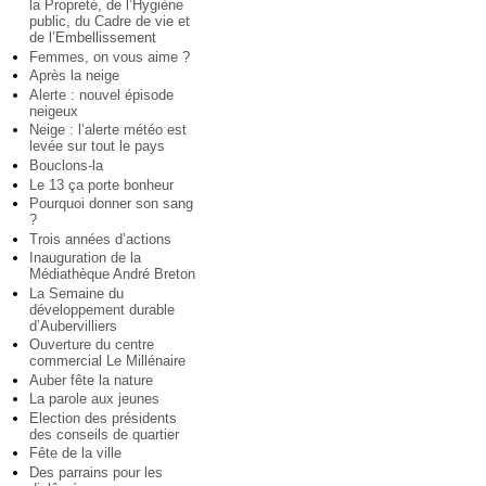
la Propreté, de l’Hygiène
public, du Cadre de vie et
de l’Embellissement
Femmes, on vous aime ?
Après la neige
Alerte : nouvel épisode
neigeux
Neige : l’alerte météo est
levée sur tout le pays
Bouclons-la
Le 13 ça porte bonheur
Pourquoi donner son sang
?
Trois années d’actions
Inauguration de la
Médiathèque André Breton
La Semaine du
développement durable
d’Aubervilliers
Ouverture du centre
commercial Le Millénaire
Auber fête la nature
La parole aux jeunes
Election des présidents
des conseils de quartier
Fête de la ville
Des parrains pour les