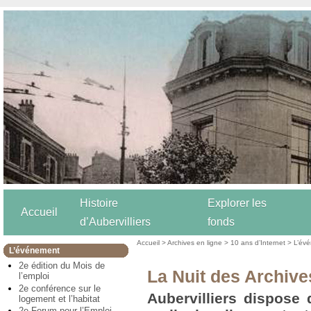
Histoire
Explorer les
Accueil
d’Aubervilliers
fonds
Accueil
>
Archives en ligne
>
10 ans d’Internet
>
L’év
L’événement
2e édition du Mois de
La Nuit des Archive
l’emploi
2e conférence sur le
Aubervilliers dispose 
logement et l’habitat
2e Forum pour l’Emploi