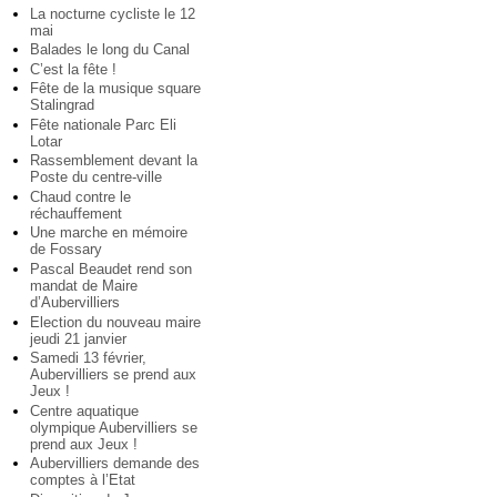
La nocturne cycliste le 12
mai
Balades le long du Canal
C’est la fête !
Fête de la musique square
Stalingrad
Fête nationale Parc Eli
Lotar
Rassemblement devant la
Poste du centre-ville
Chaud contre le
réchauffement
Une marche en mémoire
de Fossary
Pascal Beaudet rend son
mandat de Maire
d’Aubervilliers
Election du nouveau maire
jeudi 21 janvier
Samedi 13 février,
Aubervilliers se prend aux
Jeux !
Centre aquatique
olympique Aubervilliers se
prend aux Jeux !
Aubervilliers demande des
comptes à l’Etat