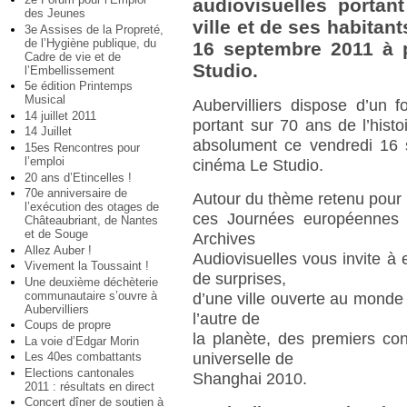
audiovisuelles portant
des Jeunes
ville et de ses habitan
3e Assises de la Propreté,
de l’Hygiène publique, du
16 septembre 2011 à 
Cadre de vie et de
Studio.
l’Embellissement
5e édition Printemps
Musical
Aubervilliers dispose d’un f
14 juillet 2011
portant sur 70 ans de l’histoi
14 Juillet
absolument ce vendredi 16 
15es Rencontres pour
l’emploi
cinéma Le Studio.
20 ans d’Etincelles !
70e anniversaire de
Autour du thème retenu pour
l’exécution des otages de
ces Journées européennes 
Châteaubriant, de Nantes
et de Souge
Archives
Allez Auber !
Audiovisuelles vous invite à 
Vivement la Toussaint !
de surprises,
Une deuxième déchèterie
communautaire s’ouvre à
d’une ville ouverte au monde
Aubervilliers
l’autre de
Coups de propre
la planète, des premiers co
La voie d’Edgar Morin
Les 40es combattants
universelle de
Elections cantonales
Shanghai 2010.
2011 : résultats en direct
Concert dîner de soutien à