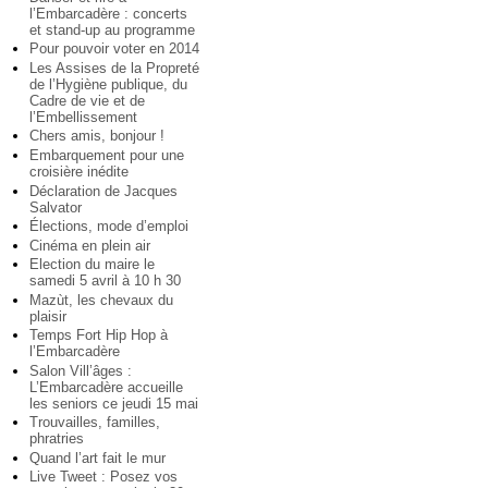
l’Embarcadère : concerts
et stand-up au programme
Pour pouvoir voter en 2014
Les Assises de la Propreté
de l’Hygiène publique, du
Cadre de vie et de
l’Embellissement
Chers amis, bonjour !
Embarquement pour une
croisière inédite
Déclaration de Jacques
Salvator
Élections, mode d’emploi
Cinéma en plein air
Election du maire le
samedi 5 avril à 10 h 30
Mazùt, les chevaux du
plaisir
Temps Fort Hip Hop à
l’Embarcadère
Salon Vill’âges :
L’Embarcadère accueille
les seniors ce jeudi 15 mai
Trouvailles, familles,
phratries
Quand l’art fait le mur
Live Tweet : Posez vos