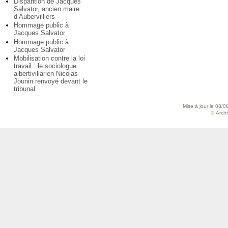
Disparition de Jacques
Salvator, ancien maire
d’Aubervilliers
Hommage public à
Jacques Salvator
Hommage public à
Jacques Salvator
Mobilisation contre la loi
travail : le sociologue
albertivillarien Nicolas
Jounin renvoyé devant le
tribunal
Mise à jour le 08/0
© Archiv