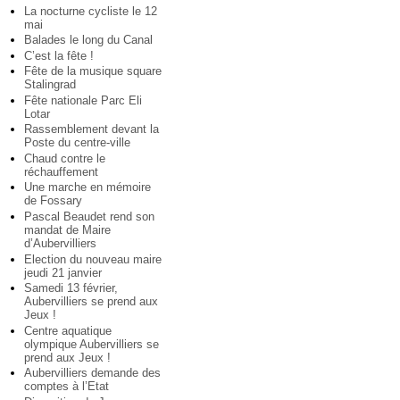
La nocturne cycliste le 12
mai
Balades le long du Canal
C’est la fête !
Fête de la musique square
Stalingrad
Fête nationale Parc Eli
Lotar
Rassemblement devant la
Poste du centre-ville
Chaud contre le
réchauffement
Une marche en mémoire
de Fossary
Pascal Beaudet rend son
mandat de Maire
d’Aubervilliers
Election du nouveau maire
jeudi 21 janvier
Samedi 13 février,
Aubervilliers se prend aux
Jeux !
Centre aquatique
olympique Aubervilliers se
prend aux Jeux !
Aubervilliers demande des
comptes à l’Etat