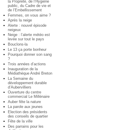
la Propreté, de l’Hygiène
public, du Cadre de vie et
de l’Embellissement
Femmes, on vous aime ?
Après la neige
Alerte : nouvel épisode
neigeux
Neige : l’alerte météo est
levée sur tout le pays
Bouclons-la
Le 13 ça porte bonheur
Pourquoi donner son sang
?
Trois années d’actions
Inauguration de la
Médiathèque André Breton
La Semaine du
développement durable
d’Aubervilliers
Ouverture du centre
commercial Le Millénaire
Auber fête la nature
La parole aux jeunes
Election des présidents
des conseils de quartier
Fête de la ville
Des parrains pour les