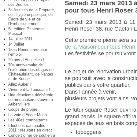
Samedi 23 mars 2013 à 
des Jeunes
pour tous Henri Roser 
3e Assises de la Propreté,
de l’Hygiène publique, du
Cadre de vie et de
Samedi 23 mars 2013 à 11 h
l’Embellissement
Henri Roser 38, rue Gaëtan 
5e édition Printemps
Musical
14 juillet 2011
Cette première pierre sera su
14 Juillet
de la Maison pour tous Henri
15es Rencontres pour
Les festivités se poursuivront
l’emploi
20 ans d’Etincelles !
70e anniversaire de
l’exécution des otages de
Le projet de rénovation urbai
Châteaubriant, de Nantes
se poursuit avec la construc
et de Souge
Allez Auber !
publics dans votre quartier.
Vivement la Toussaint !
Dans l’année à venir,
Une deuxième déchèterie
plusieurs projets vont ainsi voi
communautaire s’ouvre à
Aubervilliers
Le futur square Roser ouvrira
Coups de propre
La voie d’Edgar Morin
grand parvis, le square offri
Les 40es combattants
espaces de jeux en bois conçu
Elections cantonales
2011 : résultats en direct
toboggans
Concert dîner de soutien à