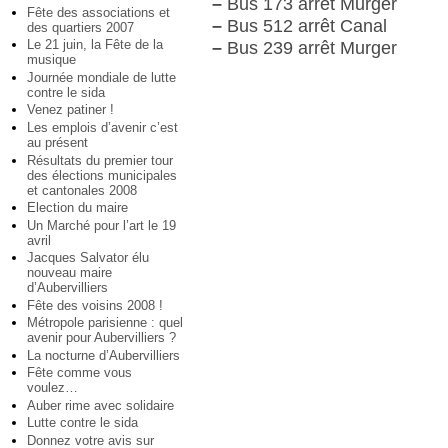
–
Bus 173 arrêt Murger
Fête des associations et
–
Bus 512 arrêt Canal
des quartiers 2007
Le 21 juin, la Fête de la
–
Bus 239 arrêt Murger
musique
Journée mondiale de lutte
contre le sida
Venez patiner !
Les emplois d’avenir c’est
au présent
Résultats du premier tour
des élections municipales
et cantonales 2008
Election du maire
Un Marché pour l’art le 19
avril
Jacques Salvator élu
nouveau maire
d’Aubervilliers
Fête des voisins 2008 !
Métropole parisienne : quel
avenir pour Aubervilliers ?
La nocturne d’Aubervilliers
Fête comme vous
voulez…
Auber rime avec solidaire
Lutte contre le sida
Donnez votre avis sur