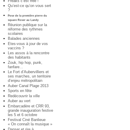
Freaks c’est free !
Qu’est-ce qu’on vous sert
?
Pose de la première pierre du
square Roser au Landy
Réunion publique sur la
réforme des rythmes
scolaires
Balades anciennes
Etes-vous à jour de vos
vaccins ?
Les assos à la rencontre
des habitants
Zouk, hip hop, punk,
fanfare…
Le Fort d’Aubervilliers et
ses marches, un territoire
d’enjeu métropolitain
Auber Canal Plage 2013
Sports en fête
Redécouvrir la ville
Auber au vert
Embarcadère et CRR 93,
grande inauguration festive
les 5 et 6 octobre
Festival Ciné Banlieue
« On connaît la musique »
Danser et rire à