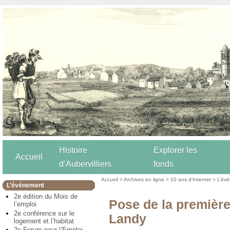
Histoire
Explorer les
Accueil
d’Aubervilliers
fonds
Accueil
>
Archives en ligne
>
10 ans d’Internet
>
L’év
L’événement
2e édition du Mois de
Pose de la première
l’emploi
2e conférence sur le
Landy
logement et l’habitat
2e Forum pour l’Emploi