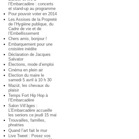
l’Embarcadère : concerts
et stand-up au programme
Pour pouvoir voter en 2014
Les Assises de la Propreté
de l’Hygiène publique, du
Cadre de vie et de
l’Embellissement
Chers amis, bonjour !
Embarquement pour une
croisière inédite
Déclaration de Jacques
Salvator
Élections, mode d’emploi
Cinéma en plein air
Election du maire le
samedi 5 avril à 10 h 30
Mazùt, les chevaux du
plaisir
Temps Fort Hip Hop à
l’Embarcadère
Salon Vill’âges :
L’Embarcadère accueille
les seniors ce jeudi 15 mai
Trouvailles, familles,
phratries
Quand l’art fait le mur
Live Tweet : Posez vos