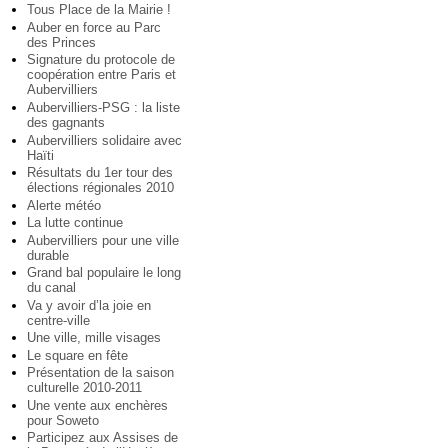
Tous Place de la Mairie !
Auber en force au Parc
des Princes
Signature du protocole de
coopération entre Paris et
Aubervilliers
Aubervilliers-PSG : la liste
des gagnants
Aubervilliers solidaire avec
Haïti
Résultats du 1er tour des
élections régionales 2010
Alerte météo
La lutte continue
Aubervilliers pour une ville
durable
Grand bal populaire le long
du canal
Va y avoir d’la joie en
centre-ville
Une ville, mille visages
Le square en fête
Présentation de la saison
culturelle 2010-2011
Une vente aux enchères
pour Soweto
Participez aux Assises de