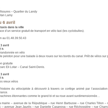
e
 fissures – Quartier du Landy
étan Lamy
 6 avril
taxis dans la ville
ce d’un service gratuit de transport en vélo taxi (les cyclobulles).
n au 01.48.39.50.43
3 avril
2 h
 randonnée en vélo
le peloton pour une balade à deux roues sur les bords du canal. Prêt de vélos sur 
on gratuite
parc Eli Lotar – Canal Saint-Denis.
3 avril
2 h
des vieux vélos
histoire du vélocipède à découvrir à travers ce cortège animé par l’associatio
rance.
machines étonnantes comme le grand bi et sa roue avant surdimensionnée…
a mairie – avenue de la République – rue Henri Barbusse – rue Charles Tillon –
 – avenue Jean Jaurès – rue Danielle Casanova – rue Réchossière – rue Charro