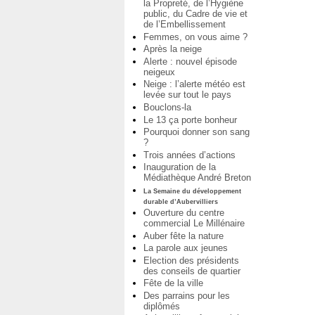
la Propreté, de l’Hygiène
public, du Cadre de vie et
de l’Embellissement
Femmes, on vous aime ?
Après la neige
Alerte : nouvel épisode
neigeux
Neige : l’alerte météo est
levée sur tout le pays
Bouclons-la
Le 13 ça porte bonheur
Pourquoi donner son sang
?
Trois années d’actions
Inauguration de la
Médiathèque André Breton
La Semaine du développement
durable d’Aubervilliers
Ouverture du centre
commercial Le Millénaire
Auber fête la nature
La parole aux jeunes
Election des présidents
des conseils de quartier
Fête de la ville
Des parrains pour les
diplômés