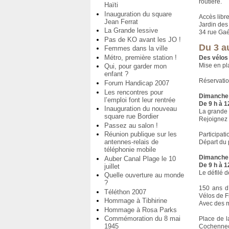
routière.
Haïti
Inauguration du square
Accès libr
Jean Ferrat
Jardin des
La Grande lessive
34 rue Ga
Pas de KO avant les JO !
Du 3 au
Femmes dans la ville
Métro, première station !
Des vélos 
Mise en pla
Qui, pour garder mon
enfant ?
Réservatio
Forum Handicap 2007
Les rencontres pour
Dimanche 
l’emploi font leur rentrée
De 9 h à 1
Inauguration du nouveau
La grande
square rue Bordier
Rejoignez 
Passez au salon !
Réunion publique sur les
Participati
antennes-relais de
Départ du 
téléphonie mobile
Dimanche 
Auber Canal Plage le 10
De 9 h à 1
juillet
Le défilé 
Quelle ouverture au monde
?
150 ans d’
Téléthon 2007
Vélos de F
Hommage à Tibhirine
Avec des 
Hommage à Rosa Parks
Commémoration du 8 mai
Place de l
1945
Cochennec