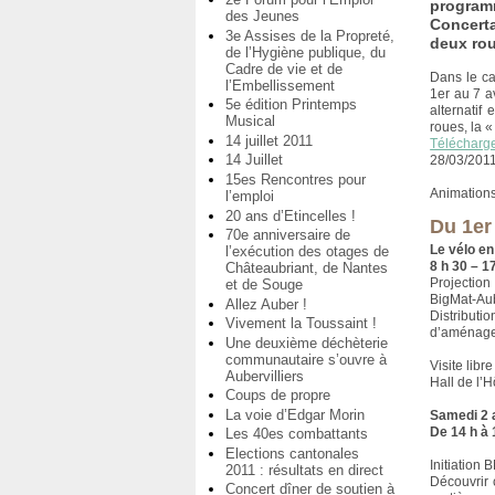
program
des Jeunes
Concerta
3e Assises de la Propreté,
deux roue
de l’Hygiène publique, du
Cadre de vie et de
Dans le ca
l’Embellissement
1er au 7 a
5e édition Printemps
alternatif
Musical
roues, la «
14 juillet 2011
Télécharg
14 Juillet
28/03/201
15es Rencontres pour
Animations,
l’emploi
20 ans d’Etincelles !
Du 1er 
70e anniversaire de
Le vélo e
l’exécution des otages de
8 h 30 – 1
Châteaubriant, de Nantes
Projection
et de Souge
BigMat-Aube
Allez Auber !
Distributi
Vivement la Toussaint !
d’aménagem
Une deuxième déchèterie
communautaire s’ouvre à
Visite libre
Aubervilliers
Hall de l’
Coups de propre
La voie d’Edgar Morin
Samedi 2 a
De 14 h à 
Les 40es combattants
Elections cantonales
Initiation
2011 : résultats en direct
Découvrir 
Concert dîner de soutien à