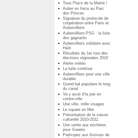
Tous Place de la Mairie !
Auber en force au Parc
des Princes
Signature du protocole de
coopération entre Paris et
Aubervilliers
Aubervilliers-PSG : la liste
des gagnants
Aubervilliers solidaire avec
Haïti
Résultats du 1er tour des
élections régionales 2010
Alerte météo
La lutte continue
Aubervilliers pour une ville
durable
Grand bal populaire le long
du canal
Va y avoir d’la joie en
centre-ville
Une ville, mille visages
Le square en fête
Présentation de la saison
culturelle 2010-2011
Une vente aux enchères
pour Soweto
Participez aux Assises de