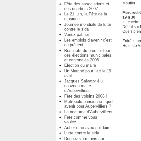
Moutier
Fête des associations et
des quartiers 2007
Mercredi 6
Le 21 juin, la Fête de la
19 h 30
musique
« Le vélo :
Journée mondiale de lutte
Débat sur 
contre le sida
Quels bien
Venez patiner !
Les emplois d’avenir c’est
Entrée libr
au présent
Hôtel de V
Résultats du premier tour
des élections municipales
et cantonales 2008
Election du maire
Un Marché pour l’art le 19
avril
Jacques Salvator élu
nouveau maire
d’Aubervilliers
Fête des voisins 2008 !
Métropole parisienne : quel
avenir pour Aubervilliers ?
La nocturne d’Aubervilliers
Fête comme vous
voulez…
Auber rime avec solidaire
Lutte contre le sida
Donnez votre avis sur