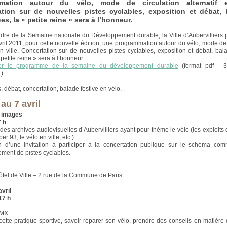
mation autour du vélo, mode de circulation alternatif e
tion sur de nouvelles pistes cyclables, exposition et débat, 
s, la « petite reine » sera à l’honneur.
dre de la Semaine nationale du Développement durable, la Ville d’Aubervilliers
vril 2011, pour cette nouvelle édition, une programmation autour du vélo, mode de 
 en ville. Concertation sur de nouvelles pistes cyclables, exposition et débat, ba
 petite reine » sera à l’honneur.
er le programme de la semaine du développement durable
(format pdf - 3
1)
 débat, concertation, balade festive en vélo.
au 7 avril
n images
7 h
 des archives audiovisuelles d’Aubervilliers ayant pour thème le vélo (les exploits 
r 93, le vélo en ville, etc.).
on d’une invitation à participer à la concertation publique sur le schéma co
ent de pistes cyclables.
Hôtel de Ville – 2 rue de la Commune de Paris
vril
17 h
 BMX
cette pratique sportive, savoir réparer son vélo, prendre des conseils en matière 