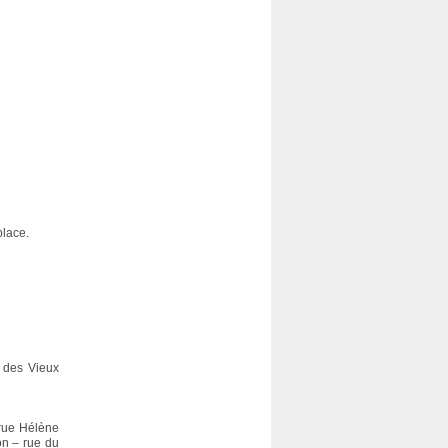
place.
n des Vieux
 rue Hélène
n – rue du