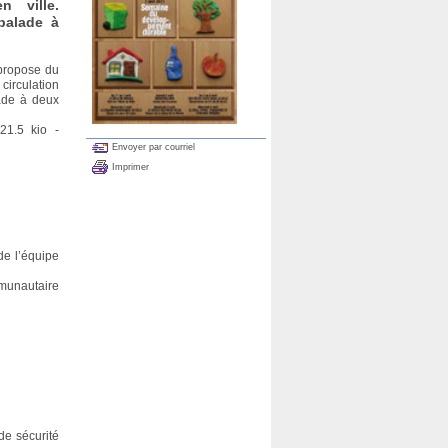
n ville.
balade à
 propose du
circulation
lade à deux
21.5 kio -
Envoyer par courriel
Imprimer
de l’équipe
mmunautaire
de sécurité